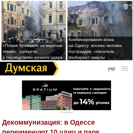
Комбинировання атака
«Пламя бушевало на верхнем
на Одессу: восемь человек
этаже»: одесситы
пострадали, спасатели
о последствиях ночного удара
разбирают завалы
укр
Реклама
Декоммунизация: в Одессе
переименуют 10 улиц и парк