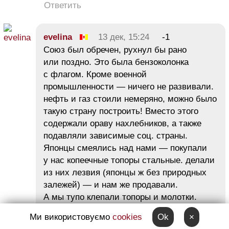
Ответить
evelina
13 дек, 15:24
-1
Союз был обречен, рухнул бы рано
или поздно. Это была бензоколонка
с флагом. Кроме военной
промышленности — ничего не развивали.
нефть и газ стоили немеряно, можно было
такую страну построить! Вместо этого
содержали ораву нахлебников, а также
подавляли зависимые соц. страны.
Японцы смеялись над нами — покупали
у нас копеечные топоры стальные. делали
из них лезвия (японцы ж без природных
залежей) — и нам же продавали.
А мы тупо клепали топоры и молотки.
Естественно, падение цен на нефть
Ми використовуємо
cookies
Ok
×
и погубило страну. Беловежская пуща