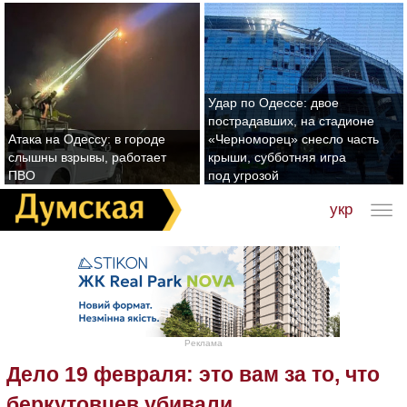
Удар по Одессе: двое
пострадавших, на стадионе
Атака на Одессу: в городе
«Черноморец» снесло часть
слышны взрывы, работает
крыши, субботняя игра
ПВО
под угрозой
укр
Реклама
Дело 19 февраля: это вам за то, что
беркутовцев убивали