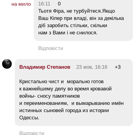
16:11
0
Тьотя Фіра, не турбуйтеся.Якщо
Ваш Кіпер при владі, він за декілька
діб заробить стільки, скільки
нам з Вами і не снилося.
Відповісти
Владимир Степанов
23 жов, 16:16
+3
Кристально чист и морально готов
к важнейшему делу во время кровавой
войны- сносу памятников
и переименованиям, и вымарыванию имён
истинных сыновей города из истории
Одессы.
Відповісти