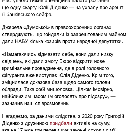
Наступного тижня апеляційна палата розгляне
ще одну скаргу Юлії Діденко — на ухвалу про арешт
її банківського сейфа.
Джерела «Думської» в правоохоронних органах
стверджують, що гойдалки із заарештованим майном
дали НАБУ кілька козирів проти народної депутатки.
«Намагаючись відмазати себе, вони дали низку
свідчень, які дали змогу Бюро відкрити нове
кримінальне провадження, де в ролі головного
фігуранта вже виступає Юлія Діденко. Крім того,
зміцнилася доказова база щодо самого голови
облради. Така собі мишоловка. Цілком імовірно,
найближчим часом їм оголосять про підозру», —
зазначив наш співрозмовник.
Нагадаємо, за даними слідства, з 2020 року Григорій
Діденко з дружиною
придбали
активів на суму,
яка на 17 млн грн перевищує законні доходи сім'ї.