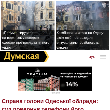
«Полум'я вирувало
Комбінована атака на Одесу:
на верхньому поверсі»:
вісім осіб постраждали,
одесити про наслідки нічного
рятувальники розбирають
удару
завали
рус
Реклама
Справа голови Одеської облради:
суд повернув телефони його