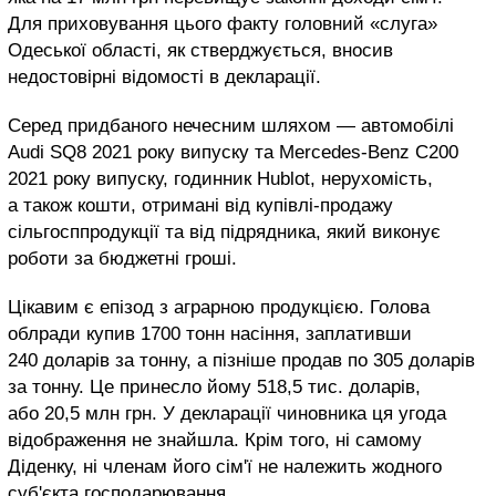
Для приховування цього факту головний «слуга»
Одеської області, як стверджується, вносив
недостовірні відомості в декларації.
Серед придбаного нечесним шляхом — автомобілі
Audi SQ8 2021 року випуску та Mercedes-Benz C200
2021 року випуску, годинник Hublot, нерухомість,
а також кошти, отримані від купівлі-продажу
сільгосппродукції та від підрядника, який виконує
роботи за бюджетні гроші.
Цікавим є епізод з аграрною продукцією. Голова
облради купив 1700 тонн насіння, заплативши
240 доларів за тонну, а пізніше продав по 305 доларів
за тонну. Це принесло йому 518,5 тис. доларів,
або 20,5 млн грн. У декларації чиновника ця угода
відображення не знайшла. Крім того, ні самому
Діденку, ні членам його сім'ї не належить жодного
суб'єкта господарювання.