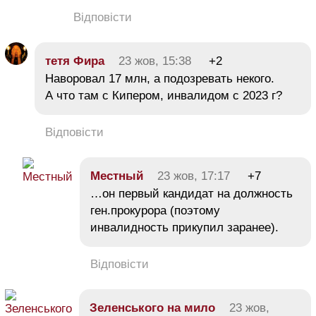
Відповісти
тетя Фира
23 жов, 15:38
+2
Наворовал 17 млн, а подозревать некого.
А что там с Кипером, инвалидом с 2023 г?
Відповісти
Местный
23 жов, 17:17
+7
…он первый кандидат на должность
ген.прокурора (поэтому
инвалидность прикупил заранее).
Відповісти
Зеленського на мило
23 жов,