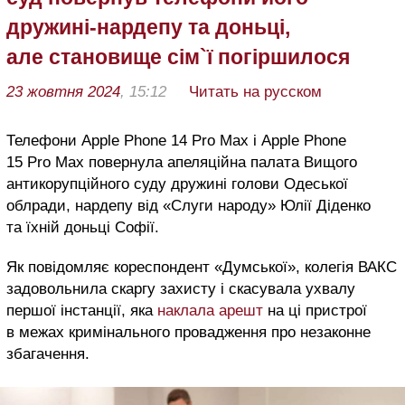
дружині-нардепу та доньці,
але становище сім`ї погіршилося
23 жовтня 2024
, 15:12
Читать на русском
Телефони Apple Phone 14 Pro Max і Apple Phone
15 Pro Max повернула апеляційна палата Вищого
антикорупційного суду дружині голови Одеської
облради, нардепу від «Слуги народу» Юлії Діденко
та їхній доньці Софії.
Як повідомляє кореспондент «Думської», колегія ВАКС
задовольнила скаргу захисту і скасувала ухвалу
першої інстанції, яка
наклала арешт
на ці пристрої
в межах кримінального провадження про незаконне
збагачення.