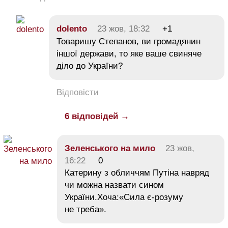
dolento
23 жов, 18:32
+1
Товаришу Степанов, ви громадянин
іншої держави, то яке ваше свиняче
діло до України?
Відповісти
6 відповідей →
Зеленського на мило
23 жов,
16:22
0
Катерину з обличчям Путіна навряд
чи можна назвати сином
України.Хоча:«Сила є-розуму
не треба».