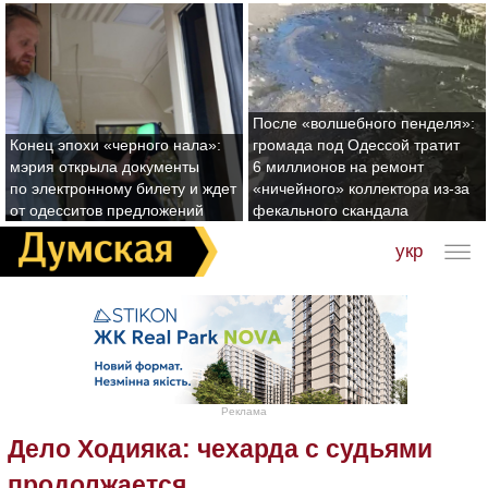
После «волшебного пенделя»:
Конец эпохи «черного нала»:
громада под Одессой тратит
мэрия открыла документы
6 миллионов на ремонт
по электронному билету и ждет
«ничейного» коллектора из-за
от одесситов предложений
фекального скандала
укр
Реклама
Дело Ходияка: чехарда с судьями
продолжается