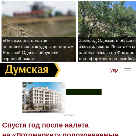
«Никаких альтернатив
Зампред Одесского облсове
не появится»: как удары по портам
захватил около 25 соток и с
Большой Одессы обрушили
элитную землю на Фонтане:
зерновой рынок
она оформлена на покойну
укр
Реклама
Спустя год после налета
на «Лотомаркет» подозреваемые