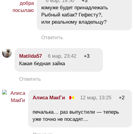
6 мар, 19:50
+3
комуже будет принадлежать
Рыбный кабак? Гефесту?,
или реальному владельцу?
Ответить
Matilda57
6 мар, 23:42
+3
Какая бедная зайка
Ответить
Алиса МакГи
12 мар, 13:25
+2
печалька… раз выпустили — теперь
уже точно не посадят…