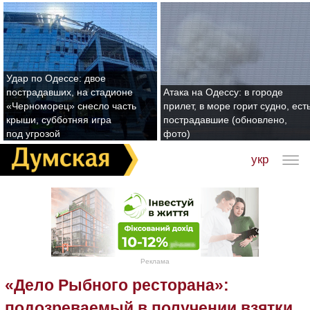
Удар по Одессе: двое
пострадавших, на стадионе
Атака на Одессу: в городе
«Черноморец» снесло часть
прилет, в море горит судно, ест
крыши, субботняя игра
пострадавшие (обновлено,
под угрозой
фото)
укр
Реклама
«Дело Рыбного ресторана»:
подозреваемый в получении взятки