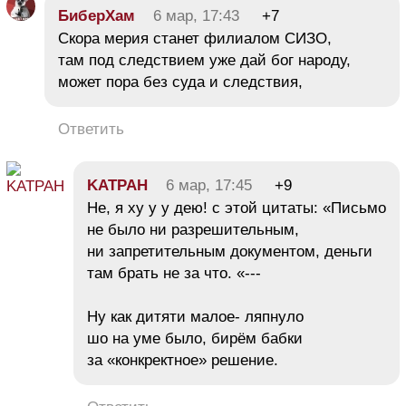
БиберХам
6 мар, 17:43
+7
Скора мерия станет филиалом СИЗО,
там под следствием уже дай бог народу,
может пора без суда и следствия,
Ответить
KATPAH
6 мар, 17:45
+9
Не, я ху у у дею! с этой цитаты: «Письмо
не было ни разрешительным,
ни запретительным документом, деньги
там брать не за что. «---
Ну как дитяти малое- ляпнуло
шо на уме было, бирём бабки
за «конкректное» решение.