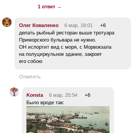
1 ответ →
Олег Коваленко
6 мар, 18:01
+6
делать рыбный ресторан выше тротуара
Приморского бульвара не нужно.
ОН испортит вид с моря, с Морвокзала
на полуциркульное здание, закроет
его собою
Ответить
Konsta
6 мар, 20:54
+6
Было вроде так: