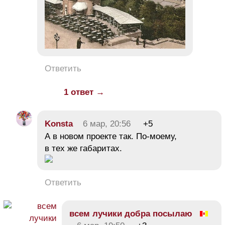
Ответить
1 ответ →
Konsta
6 мар, 20:56
+5
А в новом проекте так. По-моему,
в тех же габаритах.
Ответить
всем лучики добра посылаю