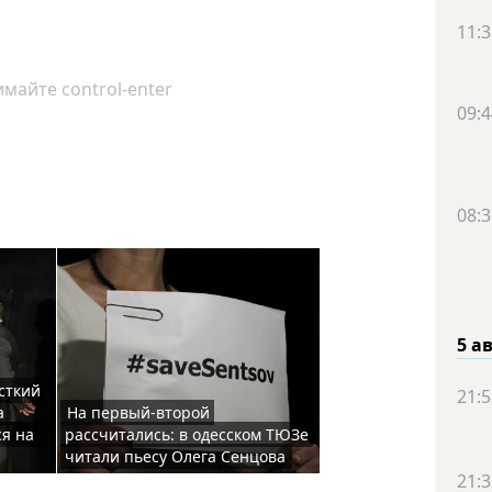
11:3
майте control-enter
09:4
08:3
5 а
сткий
21:5
а
На первый-второй
я на
рассчитались: в одесском ТЮЗе
читали пьесу Олега Сенцова
21:3