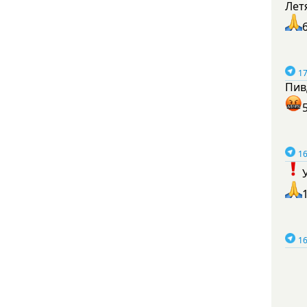
Лет
17
Пив
16
16