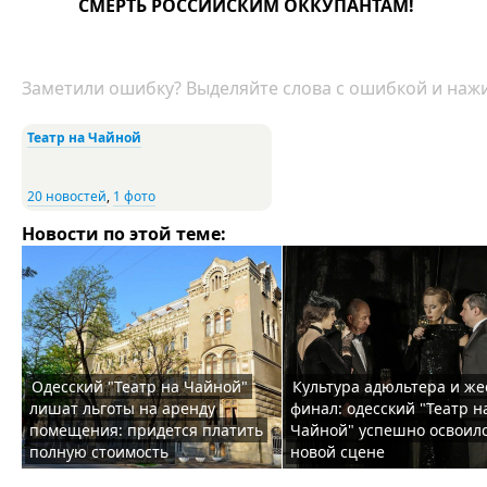
СМЕРТЬ РОССИЙСКИМ ОККУПАНТАМ!
Заметили ошибку? Выделяйте слова с ошибкой и нажи
Театр на Чайной
20 новостей
,
1 фото
Новости по этой теме:
Одесский "Театр на Чайной"
Культура адюльтера и же
лишат льготы на аренду
финал: одесский "Театр н
помещения: придется платить
Чайной" успешно освоилс
полную стоимость
новой сцене