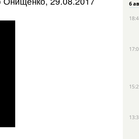
р Онищенко, 29.08.2017
6 а
18:4
17:0
15:2
13:3