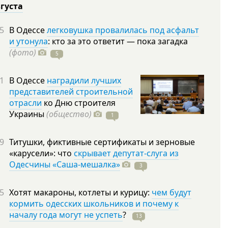
вгуста
5
В Одессе
легковушка провалилась под асфальт
и утонула
: кто за это ответит — пока загадка
(фото)
5
1
В Одессе
наградили лучших
представителей строительной
отрасли
ко Дню строителя
Украины
(общество)
1
9
Титушки, фиктивные сертификаты и зерновые
«карусели»: что
скрывает депутат-слуга из
Одесчины «Саша-мешалка»
3
5
Хотят макароны, котлеты и курицу:
чем будут
кормить одесских школьников и почему к
началу года могут не успеть
?
13