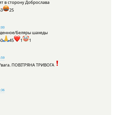
ят в сторону Доброслава
63
25
:00
денное/Беляры шахеды
50
45
1
1
:59
Увага. ПОВІТРЯНА ТРИВОГА
1
:36