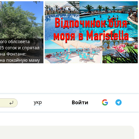
ого облсовета
25 соток и спрятал
на Фонтане:
на покойную маму
укр
Войти