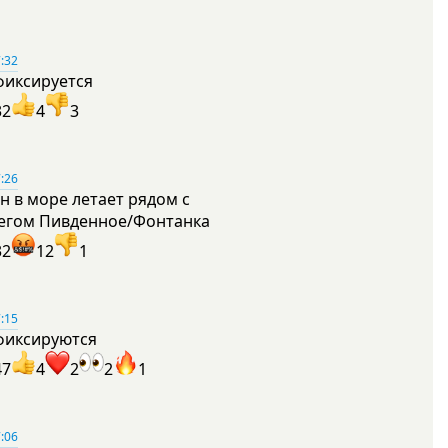
:32
фиксируется
32
4
3
:26
н в море летает рядом с
егом Пивденное/Фонтанка
32
12
1
:15
фиксируются
47
4
2
2
1
:06