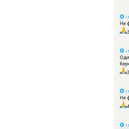
17
Не 
17
Оди
бер
17
Не 
17