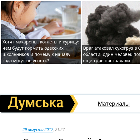
Хотят макароны, котлеты и курицу:
чем будут кормить одесских
Враг атаковал сухогруз в
школьников и почему к началу
области: один человек по
года могут не успеть?
еще трое пострадали
Материалы
29 августа 2017
, 21:27