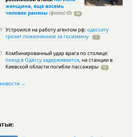
женщина, еще восемь
человек ранены
(фото)
44
9
Устроился на работу агентом рф:
одесситу
грозит пожизненное за госизмену
7
7
Комбинированный удар врага по столице:
поезд в Одессу задерживается
, на станции в
Киевской области погибли
пассажиры
56
 новости →
атьи: