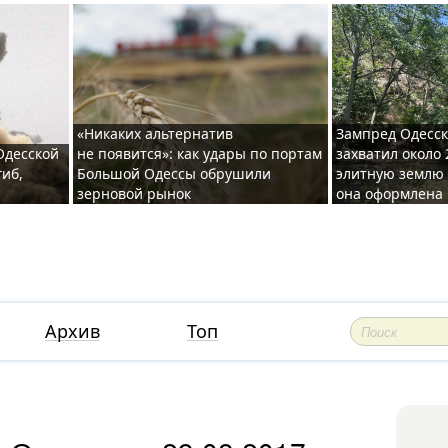
«Никаких альтернатив
Зампред Одесск
 Одесской
не появится»: как удары по портам
захватил около 
гиб,
Большой Одессы обрушили
элитную землю 
зерновой рынок
она оформлена 
Архив
Топ