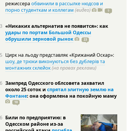
режиссера
обвинили в рассылке нюдсов и
порно студенткам и коллегам
(видео)
9
3
«Никаких альтернатив не появится»: как
удары по портам Большой Одессы
обрушили зерновой рынок
23
5
Цирк на льоду представляє «Крижаний Оскар»:
шоу, де трюки виконуються без дублерів та
монтажних склейок
(на правах реклами)
6
Зампред Одесского облсовета захватил
около 25 соток и
спрятал элитную землю на
Фонтане
: она оформлена на покойную
маму
10
6
Били по предприятию: в
Одесском районе из-за
российской атаки
погибла