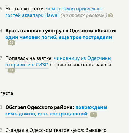
5
Не только горки:
чем сегодня привлекает
гостей аквапарк Hawaii
(на правах рекламы)
4
Враг атаковал сухогруз в Одесской области:
один человек погиб, еще трое пострадали
30
7
Попалась на взятке:
чиновницу из Одесчины
отправили в СИЗО
с правом внесения залога
11
вгуста
3
Обстрел Одесского района:
повреждены
семь домов, есть пострадавший
1
2
Скандал в Одесском театре кукол: бывшего