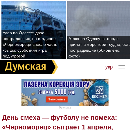
Удар по Одессе: двое
пострадавших, на стадионе
Атака на Одессу: в городе
«Черноморец» снесло часть
прилет, в море горит судно, ест
крыши, субботняя игра
пострадавшие (обновлено,
под угрозой
фото)
укр
Реклама
День смеха — футболу не помеха:
«Черноморец» сыграет 1 апреля,