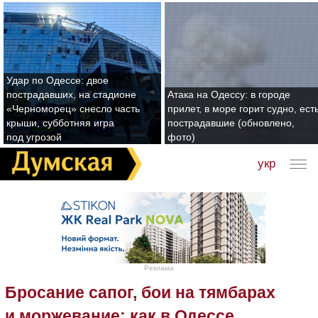
Удар по Одессе: двое
пострадавших, на стадионе
Атака на Одессу: в городе
«Черноморец» снесло часть
прилет, в море горит судно, ест
крыши, субботняя игра
пострадавшие (обновлено,
под угрозой
фото)
укр
Реклама
Бросание сапог, бои на тямбарах
и моржевание: как в Одессе