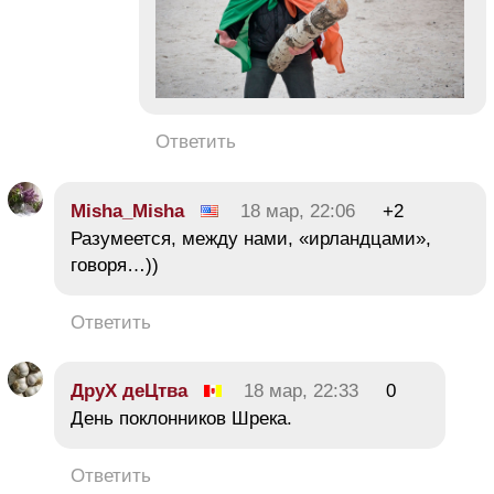
Ответить
Misha_Misha
18 мар, 22:06
+2
Разумеется, между нами, «ирландцами»,
говоря…))
Ответить
ДруХ деЦтва
18 мар, 22:33
0
День поклонников Шрека.
Ответить