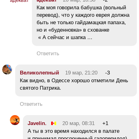
Как моя говорила бабушка (вольный
перевод), что у каждого еврея должна
быть не только гайдамацкая папаха,
но и «буденновка» в схованке
« А сейчас и шапка …
Ответить
Великолепный
19 мар, 21:20
-3
Как видно, в Одессе хорошо отметили День
святого Патрика.
Ответить
Javelin.
20 мар, 08:31
+1
А ты в это время находился в палате
и принимал просроченный галоперидол)