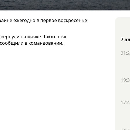
раине ежегодно в первое воскресенье
вернули на маяке. Также стяг
7 а
 сообщили в командовании.
21:2
19:3
17:4