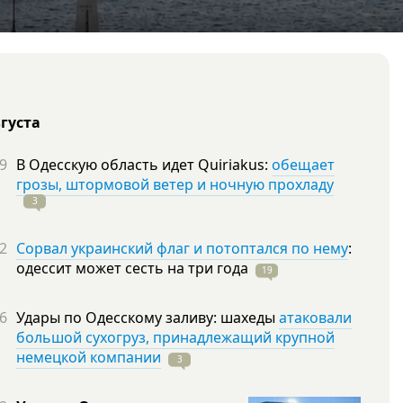
вгуста
9
В Одесскую область идет Quiriakus:
обещает
грозы, штормовой ветер и ночную прохладу
3
2
Сорвал украинский флаг и потоптался по нему
:
одессит может сесть на три
года
19
6
Удары по Одесскому заливу: шахеды
атаковали
большой сухогруз, принадлежащий крупной
немецкой компании
3