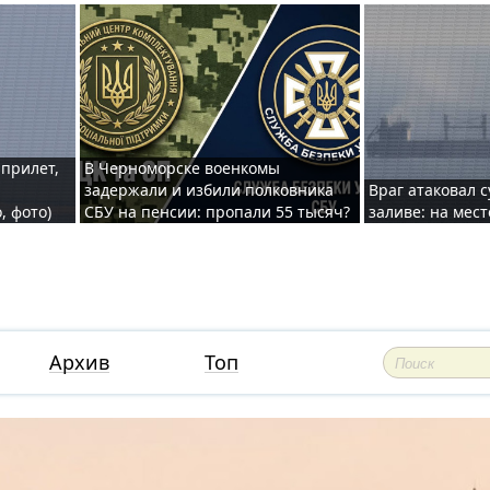
 прилет,
В Черноморске военкомы
задержали и избили полковника
Враг атаковал 
, фото)
СБУ на пенсии: пропали 55 тысяч?
заливе: на мес
Архив
Топ