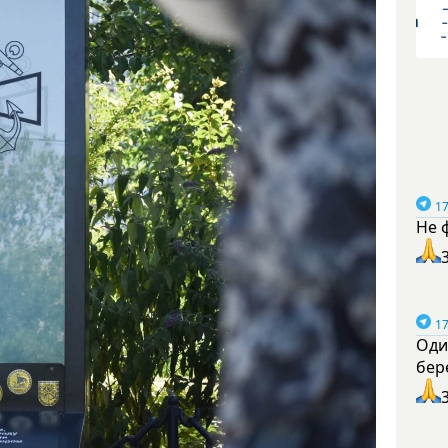
17
Не 
17
Оди
бер