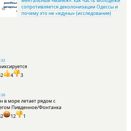
ментальный «манеж»: как часть молодежи
сопротивляется деколонизации Одессы и
почему это не «ждуны» (исследование)
:32
фиксируется
32
4
3
:26
н в море летает рядом с
егом Пивденное/Фонтанка
32
12
1