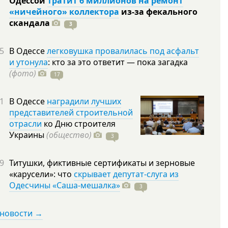
Одессой
тратит 6 миллионов на ремонт
«ничейного» коллектора
из-за фекального
скандала
3
5
В Одессе
легковушка провалилась под асфальт
и утонула
: кто за это ответит — пока загадка
(фото)
17
1
В Одессе
наградили лучших
представителей строительной
отрасли
ко Дню строителя
Украины
(общество)
3
9
Титушки, фиктивные сертификаты и зерновые
«карусели»: что
скрывает депутат-слуга из
Одесчины «Саша-мешалка»
3
 новости →