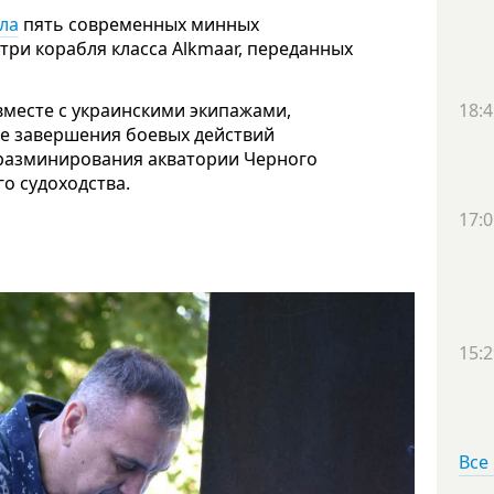
ла
пять современных минных
три корабля класса Alkmaar, переданных
вместе с украинскими экипажами,
18:4
ле завершения боевых действий
 разминирования акватории Черного
о судоходства.
17:0
15:2
Все