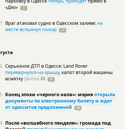
парковку в Одессе
теперь приходят
прямо в
«Дію»
5
7
Враг атаковал судно в Одесском заливе:
на
месте вспыхнул пожар
20
вгуста
2
Серьезное ДТП в Одессе: Land Rover
перевернулся на крышу
, капот второй машины
всмятку
(фото)
36
5
Конец эпохи «черного нала»: мэрия
открыла
документы по электронному билету и ждет
от одесситов предложений
16
4
После «волшебного пенделя»: громада под