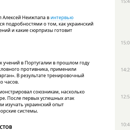
15:4
 Алексей Неижпапа в
интервью
я подробностями о том, как украинский
ний и какие сюрпризы готовит
15:0
 учений в Португалии в прошлом году
словного противника, применили
14:2
рган». В результате тренировочный
о часов.
монстрировал союзникам, насколько
12:5
ре. После первых успешных атак
ли изучать украинский опыт
орские системы.
10:4
СТОВ