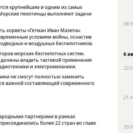
ется крупнейшим и одним из самых
 Морские пехотинцы выполняют задачи
08:3
ить корветы «Гетман Иван Мазепа»
современным условиям войны, оснастив
одводных и воздушных беспилотников.
торов морских беспилотных систем.
6 а
 должны владеть тактикой применения
радиотехники и электромеханики.
22:5
ники не смогут полностью заменить
тся важной составляющей современного
21:4
народными партнерами в рамках
присоединились более 22 стран во главе
20:0