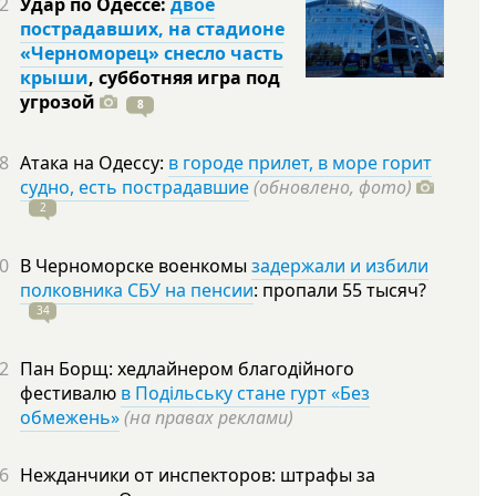
2
Удар по Одессе:
двое
пострадавших, на стадионе
«Черноморец» снесло часть
крыши
, субботняя игра под
угрозой
8
8
Атака на Одессу:
в городе прилет, в море горит
судно, есть пострадавшие
(обновлено, фото)
2
0
В Черноморске военкомы
задержали и избили
полковника СБУ на пенсии
: пропали 55
тысяч?
34
2
Пан Борщ: хедлайнером благодійного
фестивалю
в Подільську стане гурт «Без
обмежень»
(на правах реклами)
6
Нежданчики от инспекторов: штрафы за