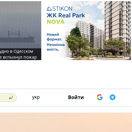
судно в Одесском
те вспыхнул пожар
укр
Войти