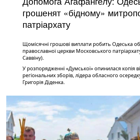
Допомога Агафангелу: Одесь
грошенят «бідному» митроп
патріархату
Щомісячні грошові виплати робить Одеська облр
православної церкви Московського патріархат
Саввіну).
У розпорядженні «Думської» опинилася копія 
регіональних зборів, лідера обласного осередк
Григорія Діденка.