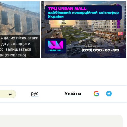
аждалих після атаки
 до дванадцяти:
осі залишається
ди (оновлено)
рус
Увійти