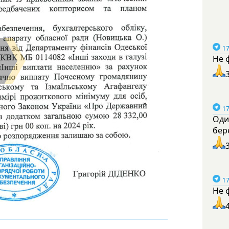
17
Не 
17
Оди
бер
17
Не 