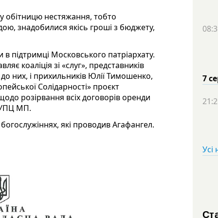
чу обітницю нестяжання, тобто
дою, знадобилися якісь гроші з бюджету,
08:3
 в підтримці Московського патріархату.
ляє коаліція зі «слуг», представників
 до них, і прихильників Юлії Тимошенко,
7 с
пейської Солідарності» проєкт
 щодо розірвання всіх договорів оренди
21:2
 УПЦ МП.
 богослужіннях, які проводив Агафангел.
Усі
Ста