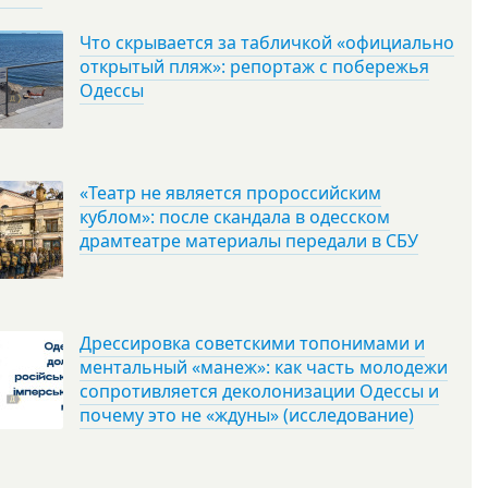
Что скрывается за табличкой «официально
открытый пляж»: репортаж с побережья
Одессы
«Театр не является пророссийским
кублом»: после скандала в одесском
драмтеатре материалы передали в СБУ
Дрессировка советскими топонимами и
ментальный «манеж»: как часть молодежи
сопротивляется деколонизации Одессы и
почему это не «ждуны» (исследование)