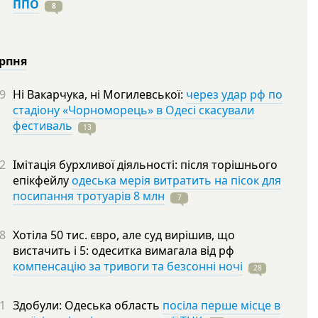
ППО
8
ерпня
9
Ні Вакарчука, ні Могилевської:
через удар рф по
стадіону «Чорноморець» в Одесі скасували
фестиваль
13
2
Імітація бурхливої діяльності: після торішнього
епікфейлу
одеська мерія витратить на пісок для
посипання тротуарів 8 млн
7
8
Хотіла 50 тис. євро, але суд вирішив, що
вистачить і 5: одеситка вимагала від рф
компенсацію за тривоги та безсонні ночі
28
1
Здобули: Одеська область
посіла перше місце в