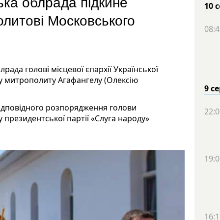
ка облрада підкине
10 
олитові Московського
08:4
ада голові місцевої єпархії Української
у митрополиту Агафангелу (Олексію
9 с
відповідного розпорядження голови
22:0
у президентської партії «Слуга народу»
19:0
16:1