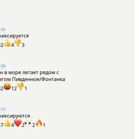
:32
фиксируется
32
4
3
:26
н в море летает рядом с
егом Пивденное/Фонтанка
32
12
1
:15
фиксируются
47
4
2
2
1