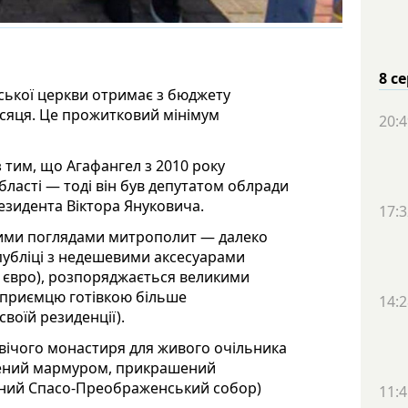
8 с
вської церкви отримає з бюджету
ісяця. Це прожитковий мінімум
20:4
з тим, що Агафангел з 2010 року
ласті — тоді він був депутатом облради
резидента Віктора Януковича.
17:3
кими поглядами митрополит — далеко
публіці з недешевими аксесуарами
0 євро), розпоряджається великими
дприємцю готівкою більше
14:2
своїй резиденції).
овічого монастиря для живого очільника
лений мармуром, прикрашений
ений Спасо-Преображенський собор)
11:4