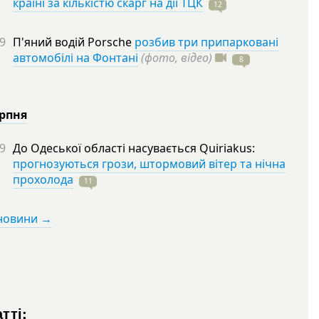
країні за кількістю скарг на дії ТЦК
12
9
П'яний водій Porsche
розбив три припарковані
автомобілі на Фонтані
(фото, відео)
8
ерпня
9
До Одеської області насувається Quiriakus:
прогнозуються грози, штормовий вітер та нічна
прохолода
11
 новини →
тті: