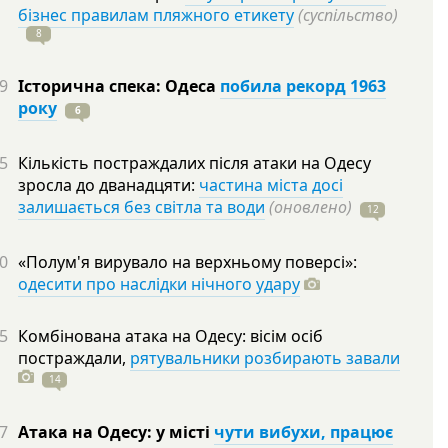
бізнес правилам пляжного етикету
(суспільство)
8
9
Історична спека: Одеса
побила рекорд 1963
року
6
5
Кількість постраждалих після атаки на Одесу
зросла до дванадцяти:
частина міста досі
залишається без світла та води
(оновлено)
12
0
«Полум'я вирувало на верхньому поверсі»:
одесити про наслідки нічного удару
5
Комбінована атака на Одесу: вісім осіб
постраждали,
рятувальники розбирають завали
14
7
Атака на Одесу: у місті
чути вибухи, працює