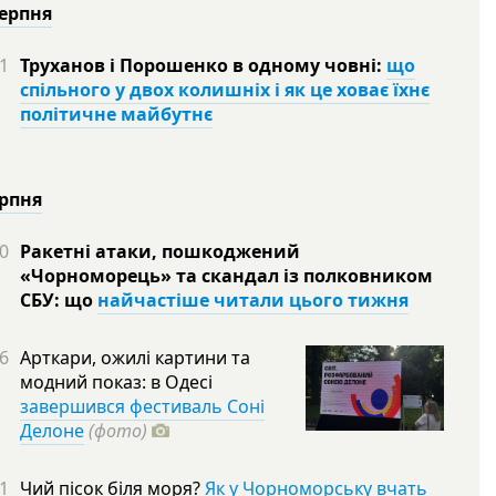
серпня
1
Труханов і Порошенко в одному човні:
що
спільного у двох колишніх і як це ховає їхнє
політичне майбутнє
ерпня
0
Ракетні атаки, пошкоджений
«Чорноморець» та скандал із полковником
СБУ: що
найчастіше читали цього тижня
6
Арткари, ожилі картини та
модний показ: в Одесі
завершився фестиваль Соні
Делоне
(фото)
1
Чий пісок біля моря?
Як у Чорноморську вчать