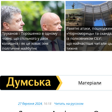
Ракетні атаки, пошкодже
Труханов і Порошенко в одному
«Чорноморець» та сканда
човні: що спільного у двох
із полковником СБУ:
колишніх і як це ховає їхнє
що найчастіше читали ць
політичне майбутнє
тижня
Матеріали
27 березня 2024
, 16:18
Читать на русском