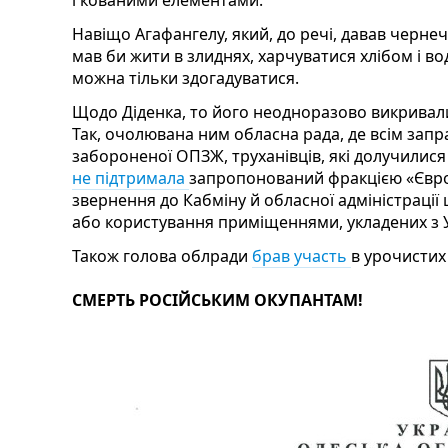
Навіщо Агафангелу, який, до речі, давав черне
мав би жити в злиднях, харчуватися хлібом і во
можна тільки здогадуватися.
Щодо Діденка, то його неодноразово викривали
Так, очолювана ним обласна рада, де всім заправ
забороненої ОПЗЖ, труханівців, які долучилися
не підтримала
запропонований фракцією «Євро
звернення до Кабміну й обласної адміністрації
або користування приміщеннями, укладених з
Також голова облради
брав участь
в урочистих
СМЕРТЬ РОСІЙСЬКИМ ОКУПАНТАМ!