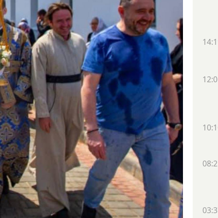
14:1
12:0
10:1
08:2
03:3