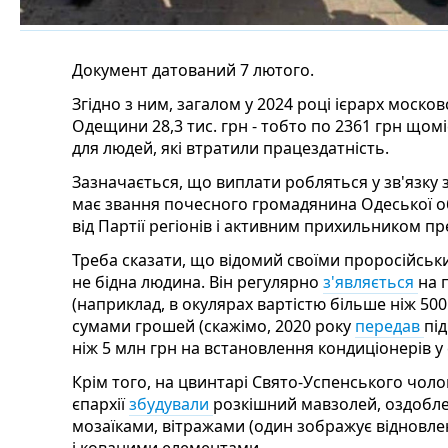
Документ датований 7 лютого.
Згідно з ним, загалом у 2024 році ієрарх моско
Одещини 28,3 тис. грн - тобто по 2361 грн щом
для людей, які втратили працездатність.
Зазначається, що виплати робляться у зв'язку 
має звання почесного громадянина Одеської об
від Партії регіонів і активним прихильником п
Треба сказати, що відомий своїми проросійсь
не бідна людина. Він регулярно
з'являється
на 
(наприклад, в окулярах вартістю більше ніж 50
сумами грошей (скажімо, 2020 року
передав
пі
ніж 5 млн грн на встановлення кондиціонерів у 
Крім того, на цвинтарі Свято-Успенського чол
єпархії
збудували
розкішний мавзолей, оздоб
мозаїками, вітражами (один зображує відновл
і кованими елементами.