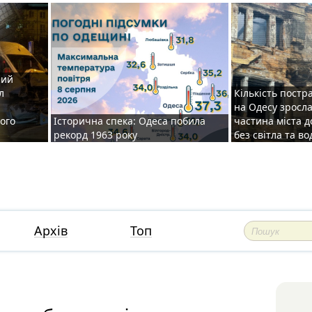
ний
л
Кількість постр
на Одесу зросла
ого
Історична спека: Одеса побила
частина міста д
рекорд 1963 року
без світла та во
Архів
Топ