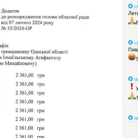
17
Лет
17
Пив
16
16