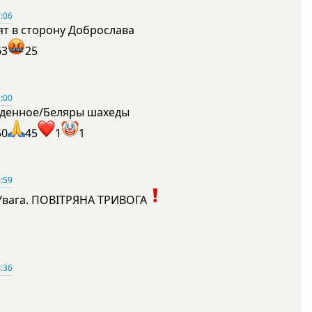
:06
ят в сторону Доброслава
63
25
:00
денное/Беляры шахеды
50
45
1
1
:59
Увага. ПОВІТРЯНА ТРИВОГА
1
:36