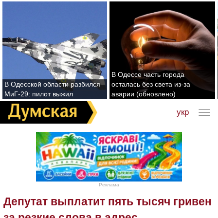
В Одессе часть города
В Одесской области разбился
осталась без света из-за
МиГ-29: пилот выжил
аварии (обновлено)
укр
Реклама
Депутат выплатит пять тысяч гривен
за резкие слова в адрес