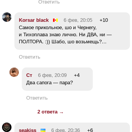
Ответить
Korsar black
6 фев, 20:05
+10
Самое прикольное, шо и Чернегу,
и Тихоплава знаю лично. Ни ДВА, ни —
ПОЛТОРА. :)) Шабо, шо возьмещь?…
Ответить
Ст
6 фев, 20:09
+4
Два сапога — пара?
Ответить
2 ответа →
seakiss
6 фев, 20:36
+6