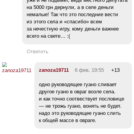
уже и не подымет, ведь местного депутата
на 5000 грн дернули, а в селе деньги
немалые! Так что это последние вести
из этого села и «спасибо» всем
за нечестную игру, кому деньги важнее
всего на свете… :(
Ответить
zanoza19711
6 фев, 19:55
+13
одно руководящее гуано сливает
другое гуано в овраг возле села.
и как точно соотвествует пословице
— не трожь гуано, вонять не будет.
надо это руководящее гуано слить
к общей массе в овраге.