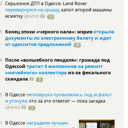
2
Серьезное ДТП в Одессе: Land Rover
перевернулся на крышу
, капот второй машины
всмятку
(фото)
36
5
Конец эпохи «черного нала»: мэрия
открыла
документы по электронному билету и ждет
от одесситов предложений
10
4
После «волшебного пенделя»: громада под
Одессой
тратит 6 миллионов на ремонт
«ничейного» коллектора
из-за фекального
скандала
3
5
В Одессе
легковушка провалилась под асфальт
и утонула
: кто за это ответит — пока загадка
(фото)
17
1
В Одессе
наградили лучших