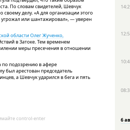
тула подтвердил, что таким образом
ста. По словам свидетелей, Шевчук
14:2
о своему делу. «А для организации этого
— угрожал или шантажировал», — уверен
12:5
ской области Олег Жученко,
ствий в Затоке. Тем временем
усилении меры пресечения в отношении
10:4
а по подозрению в афере
лу был арестован председатель
инцев, а Шевчук ударился в бега и пять
08:3
майте control-enter
6 а