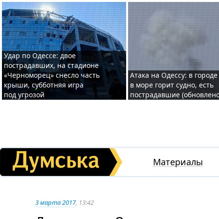
Удар по Одессе: двое
пострадавших, на стадионе
«Черноморец» снесло часть
Атака на Одессу: в городе
крыши, субботняя игра
в море горит судно, есть
под угрозой
пострадавшие (обновлено
Материалы
3 марта 2017
, 13:42