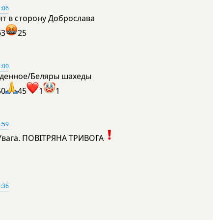
:06
ят в сторону Доброслава
63
25
:00
денное/Беляры шахеды
50
45
1
1
:59
Увага. ПОВІТРЯНА ТРИВОГА
1
:36