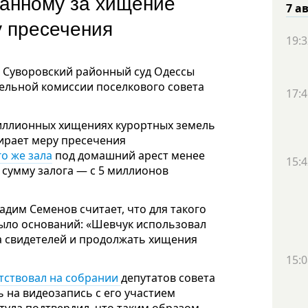
ванному за хищение
7 а
у пресечения
19:3
и Суворовский районный суд Одессы
мельной комиссии поселкового совета
17:4
ллионных хищениях курортных земель
бирает меру пресечения
о же зала
под домашний арест менее
15:4
в сумму залога — с 5 миллионов
адим Семенов считает, что для такого
ыло оснований: «Шевчук использовал
на свидетелей и продолжать хищения
15:0
тствовал на собрании
депутатов совета
ь на видеозапись с его участием