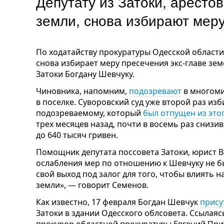
Депутату из Затоки, аресто
земли, снова избирают мер
По ходатайству прокуратуры Одесской област
снова избирает меру пресечения экс-главе зе
Затоки Богдану Шевчуку.
Чиновника, напомним,
подозревают
в многоми
в поселке. Суворовский суд уже второй раз из
подозреваемому, который
был отпущен из этог
трех месяцев назад, почти в восемь раз снизи
до 640 тысяч гривен.
Помощник депутата поссовета Затоки, юрист В
ослабления мер по отношению к Шевчуку не б
свой выход под залог для того, чтобы влиять 
земли», — говорит Семенов.
Как известно, 17 февраля Богдан Шевчук
прису
Затоки в здании Одесского облсовета. Ссылаяс