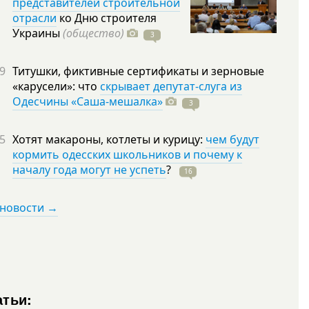
представителей строительной
отрасли
ко Дню строителя
Украины
(общество)
3
9
Титушки, фиктивные сертификаты и зерновые
«карусели»: что
скрывает депутат-слуга из
Одесчины «Саша-мешалка»
3
5
Хотят макароны, котлеты и курицу:
чем будут
кормить одесских школьников и почему к
началу года могут не успеть
?
16
 новости →
атьи: