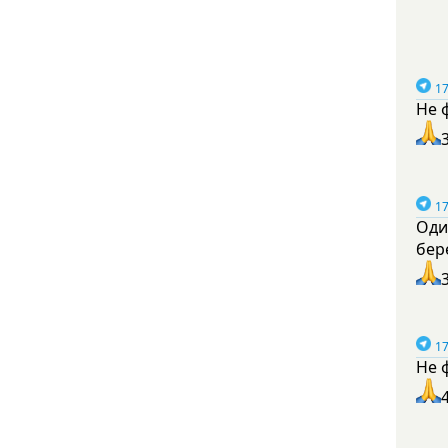
17
Не 
17
Оди
бер
17
Не 