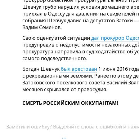
прокурор областной прокуратуры Евгений При
Шевчук грубо нарушил условия домашнего аре
приехал в Одессу для давления на свидетелей п
собрания Шевчук давил на депутатов Затоки 
Вадим Семенов.
Свою оценку этой ситуации
дал прокурор Одес
предупредив о недопустимости незаконных дей
прокуратура направила в суд ходатайство об 
самого подследственного.
Богдан Шевчук
был арестован
1 июня 2016 год
с рекреационными землями. Ранее по этому де
Затоковского поселкового совета Василий Звяг
месяцев скрывался от правосудия.
СМЕРТЬ РОССИЙСКИМ ОККУПАНТАМ!
Заметили ошибку? Выделяйте слова с ошибкой и нажи