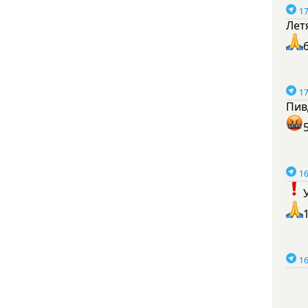
17
Лет
17
Пив
16
16