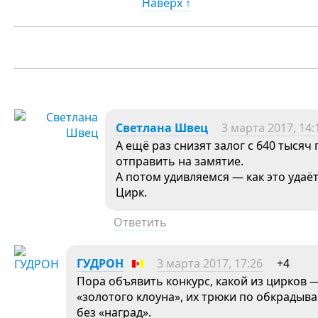
Наверх ↑
Светлана Швец
3 марта 2017, 14:
А ещё раз снизят залог с 640 тысяч
отправить на замятие.
А потом удивляемся — как это уда
Цирк.
Ответить
ГУДРОН
3 марта 2017, 17:26
+4
Пора объявить конкурс, какой из цирков
«золотого клоуна», их трюки по обкрадыв
без «наград».