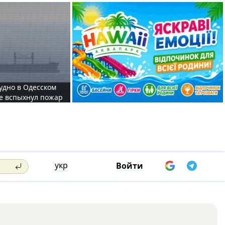
судно в Одесском
те вспыхнул пожар
укр
Войти