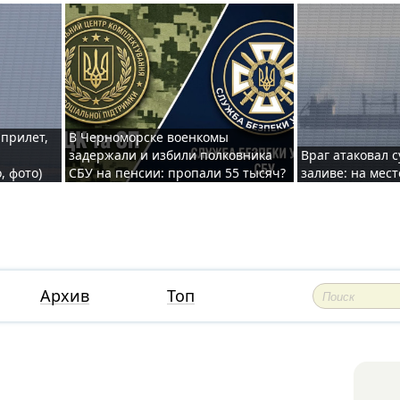
 прилет,
В Черноморске военкомы
задержали и избили полковника
Враг атаковал 
, фото)
СБУ на пенсии: пропали 55 тысяч?
заливе: на мес
Архив
Топ