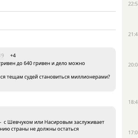
22:5
21:4
19
+4
 гривен до 640 гривен и дело можно
20:0
ётся тещам судей становиться миллионерами?
18:4
 — с Шевчуком или Насировым заслуживает
анию страны не должны остаться
17:0