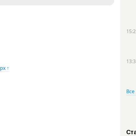
15:2
13:3
рх ↑
Все
Ст