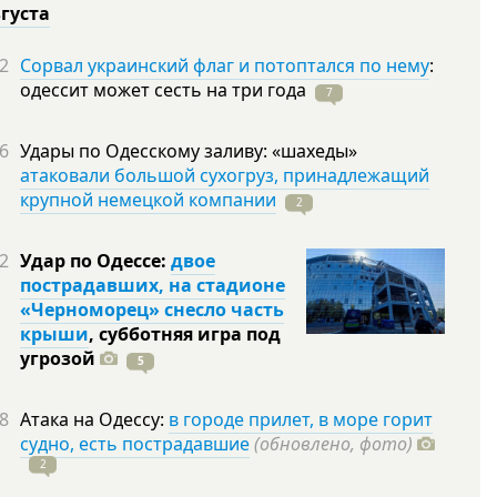
вгуста
2
Сорвал украинский флаг и потоптался по нему
:
одессит может сесть на три
года
7
6
Удары по Одесскому заливу: «шахеды»
атаковали большой сухогруз, принадлежащий
крупной немецкой компании
2
2
Удар по Одессе:
двое
пострадавших, на стадионе
«Черноморец» снесло часть
крыши
, субботняя игра под
угрозой
5
8
Атака на Одессу:
в городе прилет, в море горит
судно, есть пострадавшие
(обновлено, фото)
2