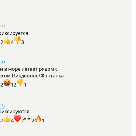
:32
фиксируется
32
4
3
:26
н в море летает рядом с
егом Пивденное/Фонтанка
32
12
1
:15
фиксируются
47
4
2
2
1