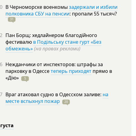
0
В Черноморске военкомы
задержали и избили
полковника СБУ на пенсии
: пропали 55
тысяч?
31
2
Пан Борщ: хедлайнером благодійного
фестивалю
в Подільську стане гурт «Без
обмежень»
(на правах реклами)
6
Нежданчики от инспекторов: штрафы за
парковку в Одессе
теперь приходят
прямо в
«Дію»
5
7
Враг атаковал судно в Одесском заливе:
на
месте вспыхнул пожар
20
вгуста