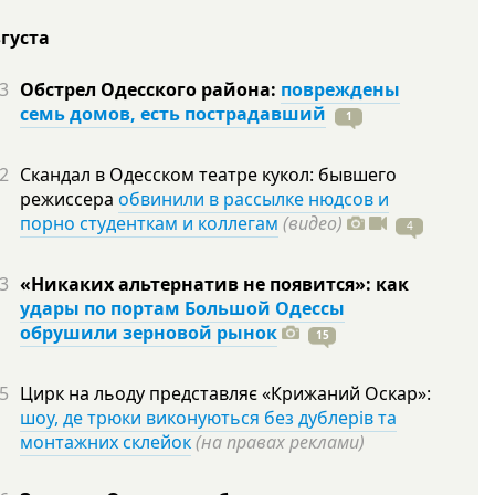
вгуста
3
Обстрел Одесского района:
повреждены
семь домов, есть пострадавший
1
2
Скандал в Одесском театре кукол: бывшего
режиссера
обвинили в рассылке нюдсов и
порно студенткам и коллегам
(видео)
4
3
«Никаких альтернатив не появится»: как
удары по портам Большой Одессы
обрушили зерновой рынок
15
5
Цирк на льоду представляє «Крижаний Оскар»:
шоу, де трюки виконуються без дублерів та
монтажних склейок
(на правах реклами)