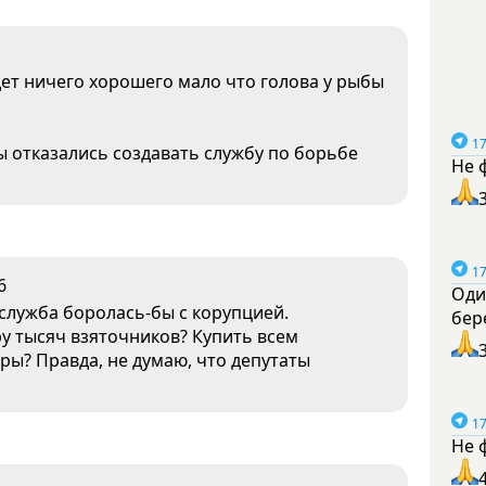
дет ничего хорошего мало что голова у рыбы
17
ы отказались создавать службу по борьбе
Не 
17
6
Оди
служба боролась-бы с корупцией.
бер
у тысяч взяточников? Купить всем
иры? Правда, не думаю, что депутаты
17
Не 