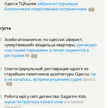
Одессе ТЦКшник
забрызгал перцовым
баллончиком оперативника-пограничника
7
вгуста
0
Зомби-апокалипсис по-одесски: аферист,
«умертвивший» владельца квартиры,
руководил
«частными тюрьмами» и лечил пациентов в
ресторане
8
3
Спасти Циркульный: реставрация одного из
старейших памятников архитектуры Одессы
так
и не началась, вопреки решениям судов
(фото)
7
0
Робота мрії у світі дитинства: Gagarinn Kids
шукає інструктора ігрової зони
(на правах
реклами)