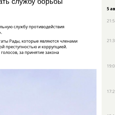
ать службу борьбы
5 а
21:5
льную службу противодействия
».
21:3
аты Рады, которые являются членами
ой преступностью и коррупцией.
голосов, за принятие закона
19:0
17:2