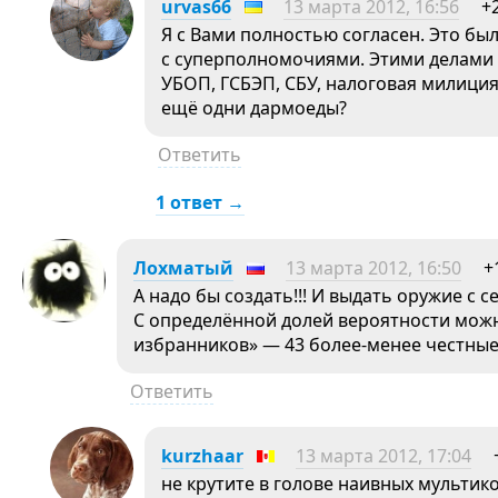
urvas66
13 марта 2012, 16:56
+
Я с Вами полностью согласен. Это б
с суперполномочиями. Этими делами 
УБОП, ГСБЭП, СБУ, налоговая милиция 
ещё одни дармоеды?
Ответить
1 ответ →
Лохматый
13 марта 2012, 16:50
+
А надо бы создать!!! И выдать оружие с
С определённой долей вероятности можн
избранников» — 43 более-менее честные.
Ответить
kurzhaar
13 марта 2012, 17:04
не крутите в голове наивных мультико