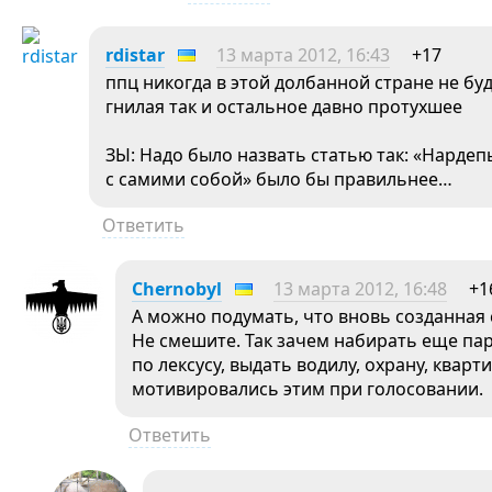
rdistar
13 марта 2012, 16:43
+17
ппц никогда в этой долбанной стране не бу
гнилая так и остальное давно протухшее
ЗЫ: Надо было назвать статью так: «Нардеп
с самими собой» было бы правильнее…
Ответить
Chernobyl
13 марта 2012, 16:48
+1
А можно подумать, что вновь созданная 
Не смешите. Так зачем набирать еще пар
по лексусу, выдать водилу, охрану, кварт
мотивировались этим при голосовании.
Ответить