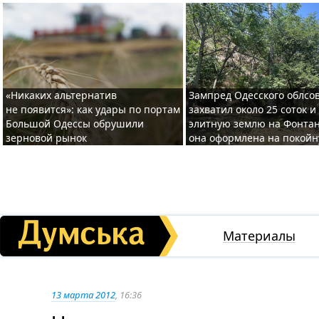
«Никаких альтернатив
Зампред Одесского облсо
не появится»: как удары по портам
захватил около 25 соток и
Большой Одессы обрушили
элитную землю на Фонтан
зерновой рынок
она оформлена на покой
Материалы
13 марта 2012
, 16:36