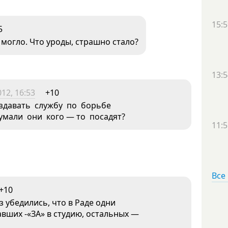
15:5
5
 могло. Что уроды, страшно стало?
13:5
12, 16:53
+10
оздавать службу по борьбе
мали они кого — то посадят?
11:5
Все
+10
з убедились, что в Раде одни
вших -«ЗА» в студию, остальных —