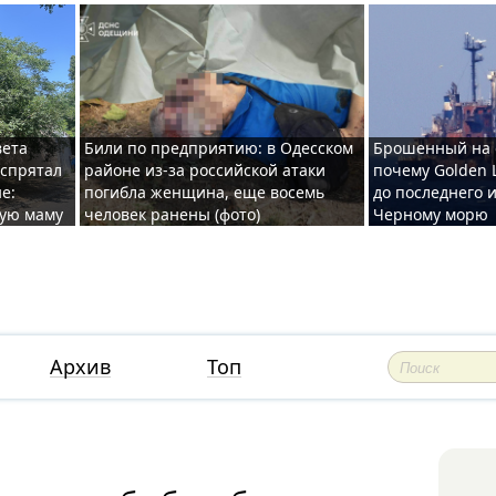
вета
Били по предприятию: в Одесском
Брошенный на 
 спрятал
районе из-за российской атаки
почему Golden 
е:
погибла женщина, еще восемь
до последнего и
ную маму
человек ранены (фото)
Черному морю
Архив
Топ