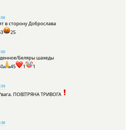
:06
ят в сторону Доброслава
63
25
:00
денное/Беляры шахеды
50
45
1
1
:59
Увага. ПОВІТРЯНА ТРИВОГА
1
:36