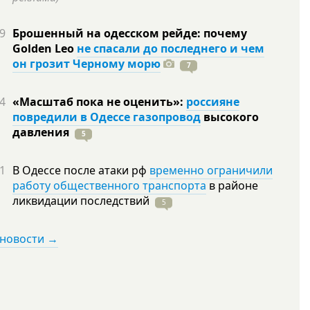
9
Брошенный на одесском рейде: почему
Golden Leo
не спасали до последнего и чем
он грозит Черному морю
7
4
«Масштаб пока не оценить»:
россияне
повредили в Одессе газопровод
высокого
давления
5
1
В Одессе после атаки рф
временно ограничили
работу общественного транспорта
в районе
ликвидации
последствий
5
 новости →