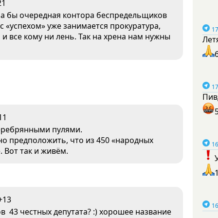
21
ыла бы очередная контора беспредельщиков
с «успехом» уже занимается прокуратура,
17
и все кому ни лень. Так на хрена нам нужны
Лет
17
Пив
11
 серебрянными пулями.
о предположить, что из 450 «народных
16
 Вот так и живём.
+13
16
в 43 честных депутата? :) хорошее название