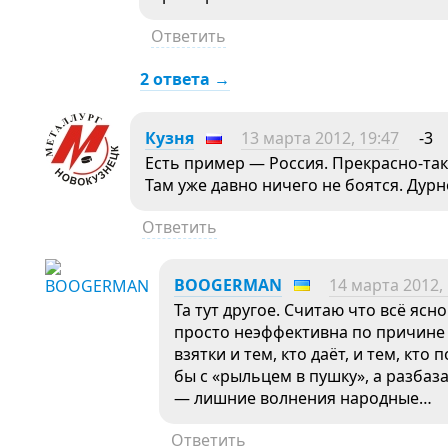
Ответить
2 ответа →
Кузня
13 марта 2012, 19:47
-3
Есть пример — Россия. Прекрасно-та
Там уже давно ничего не боятся. Ду
Ответить
BOOGERMAN
14 марта 2012, 
Та тут другое. Считаю что всё яс
просто неэффективна по причине т
взятки и тем, кто даёт, и тем, кто
бы с «рыльцем в пушку», а разба
— лишние волнения народные…
Ответить