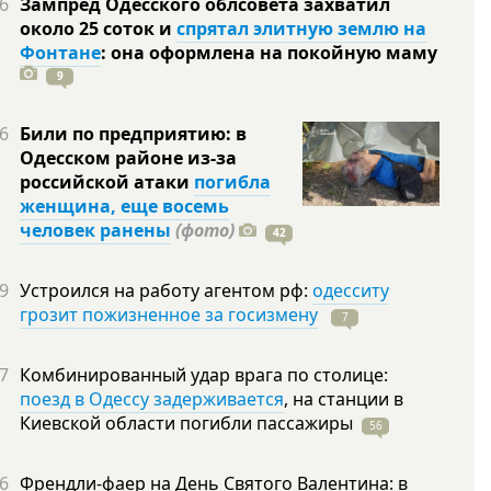
6
Зампред Одесского облсовета захватил
около 25 соток и
спрятал элитную землю на
Фонтане
: она оформлена на покойную
маму
9
6
Били по предприятию: в
Одесском районе из-за
российской атаки
погибла
женщина, еще восемь
человек ранены
(фото)
42
9
Устроился на работу агентом рф:
одесситу
грозит пожизненное за госизмену
7
7
Комбинированный удар врага по столице:
поезд в Одессу задерживается
, на станции в
Киевской области погибли
пассажиры
56
6
Френдли-фаер на День Святого Валентина: в