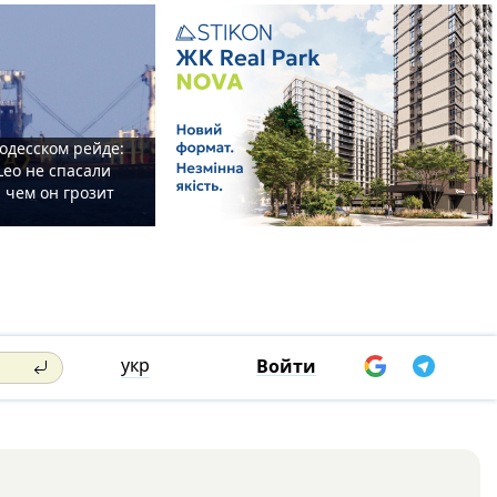
одесском рейде:
Leo не спасали
 чем он грозит
укр
Войти