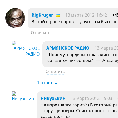
RigKruger
13 марта 2012, 16:42
+4
В этой стране воров — другого и быть не
Ответить
АРМЯНСКОЕ РАДИО
13 марта 20
- Почему нардепы отказались с
со взяточничеством? — А вы ду
Ответить
1 ответ →
Никузькин
13 марта 2012, 19:03
На воре шапка горит(с) В который ра
коррупционеры. Список проголосова
«расстрелять»