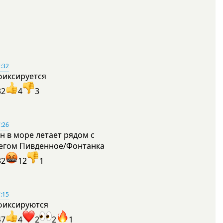
:32
фиксируется
32
4
3
:26
н в море летает рядом с
егом Пивденное/Фонтанка
32
12
1
:15
фиксируются
47
4
2
2
1