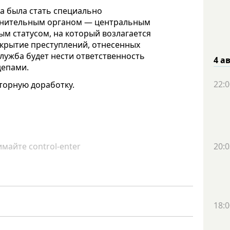
а была стать специально
анительным органом — центральным
м статусом, на который возлагается
скрытие преступлений, отнесенных
лужба будет нести ответственность
4 а
депами.
22:0
торную доработку.
майте control-enter
20:0
18:0