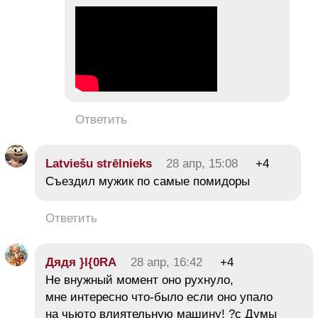
Ответить
Latviešu strēlnieks
28 апр, 15:08
+4
Съездил мужик по самые помидоры
Ответить
Дядя }I{0RA
28 апр, 16:42
+4
Не внужный момент оно рухнуло,
мне интересно что-было если оно упало
на чьюто влиятельную машину! ?c Думы