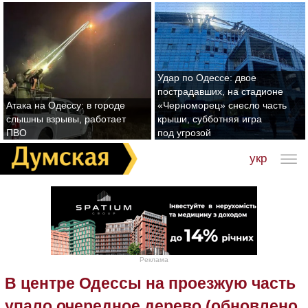
Удар по Одессе: двое
пострадавших, на стадионе
Атака на Одессу: в городе
«Черноморец» снесло часть
слышны взрывы, работает
крыши, субботняя игра
ПВО
под угрозой
укр
Реклама
В центре Одессы на проезжую часть
упало очередное дерево (обновлено,