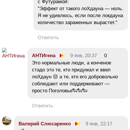
с Футурамой:
"Эффект от такого лоХдауна — ноль.
Я не удивлюсь, если после локдауна
количество зараженных вырастет."
Ответить
АНТИгена
9 янв, 20:37
0
Это нормальные люди, а конченое
стадо это те, кто придумал и ввел
лоХдаун 😒 а те, кто его добровольно
соблюдают или поддерживают —
просто Поголовье🐑🐑🐑
Ответить
Валерий Слюсаренко
9 янв, 22:17