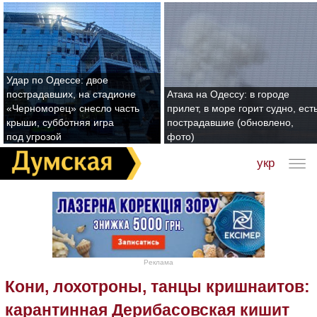
Удар по Одессе: двое
пострадавших, на стадионе
Атака на Одессу: в городе
«Черноморец» снесло часть
прилет, в море горит судно, ест
крыши, субботняя игра
пострадавшие (обновлено,
под угрозой
фото)
укр
Реклама
Кони, лохотроны, танцы кришнаитов:
карантинная Дерибасовская кишит