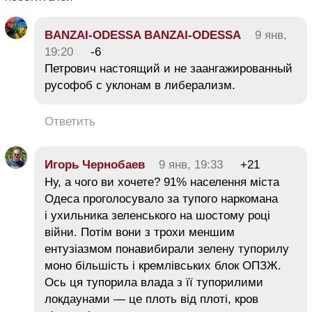
BANZAI-ODESSA BANZAI-ODESSA
9 янв,
19:20
-6
Петрович настоящий и не заангажированный
русофоб с уклонам в либерализм.
Ответить
Игорь Чернобаев
9 янв, 19:33
+21
Ну, а чого ви хочете? 91% населення міста
Одеса проголосувало за тупого наркомана
і ухильника зеленського на шостому році
війни. Потім вони з трохи меншим
ентузіазмом понавибирали зелену тупорилу
моно більшість і кремлівських блок ОПЗЖ.
Ось ця тупорила влада з її тупорилими
локдаунами — це плоть від плоті, кров