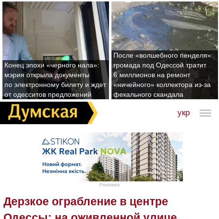
После «волшебного пенделя»:
Конец эпохи «черного нала»:
громада под Одессой тратит
мэрия открыла документы
6 миллионов на ремонт
по электронному билету и ждет
«ничейного» коллектора из-за
от одесситов предложений
фекального скандала
укр
Реклама
Дерзкое ограбление в центре
Одессы: на оживленной улице