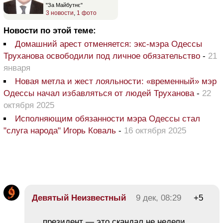
"За Майбутнє"
3 новости
,
1 фото
Новости по этой теме:
Домашний арест отменяется: экс-мэра Одессы
Труханова освободили под личное обязательство
-
21
января
Новая метла и жест лояльности: «временный» мэр
Одессы начал избавляться от людей Труханова
-
22
октября 2025
Исполняющим обязанности мэра Одессы стал
"слуга народа" Игорь Коваль
-
16 октября 2025
Девятый Неизвестный
9 дек, 08:29
+5
… президент — это скандал не недели