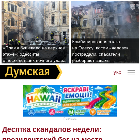
Комбинировання атака
«Пламя бушевало на верхнем
на Одессу: восемь человек
этаже»: одесситы
пострадали, спасатели
о последствиях ночного удара
разбирают завалы
укр
Реклама
Десятка скандалов недели:
президентский бег на месте,