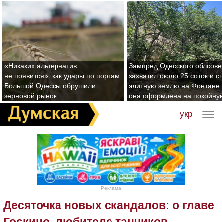
«Никаких альтернатив
Зампред Одесского облсове
не появится»: как удары по портам
захватил около 25 соток и с
Большой Одессы обрушили
элитную землю на Фонтане:
зерновой рынок
она оформлена на покойну
укр
Реклама
Десяточка новых скандалов: о главе
Госкино, любителе танчиков