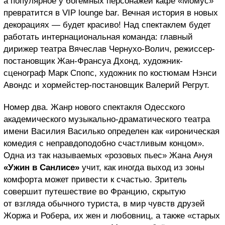
а популярное у богемных персонажей кафе «Момус»
превратится в VIP lounge bar. Вечная история в новых
декорациях — будет красиво! Над спектаклем будет
работать интернациональная команда: главный
дирижер театра Вячеслав Чернухо-Волич, режиссер-
постановщик Жан-Франсуа Дхонд, художник-
сценограф Марк Спопс, художник по костюмам Нэнси
Авондс и хормейстер-постановщик Валерий Регрут.
Номер два. Жанр нового спектакля Одесского
академического музыкально-драматического театра
имени Василия Василько определен как «ироническая
комедия с неправдоподобно счастливым концом».
Одна из так называемых «розовых пьес» Жана Ануя
«Ужин в Санлисе»
учит, как иногда выход из зоны
комфорта может привести к счастью. Зритель
совершит путешествие во Францию, скрытую
от взгляда обычного туриста, в мир чувств друзей
Жоржа и Робера, их жен и любовниц, а также «старых