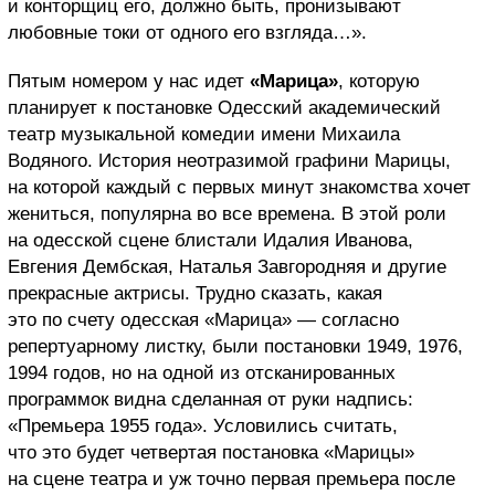
и конторщиц его, должно быть, пронизывают
любовные токи от одного его взгляда…».
Пятым номером у нас идет
«Марица»
, которую
планирует к постановке Одесский академический
театр музыкальной комедии имени Михаила
Водяного. История неотразимой графини Марицы,
на которой каждый с первых минут знакомства хочет
жениться, популярна во все времена. В этой роли
на одесской сцене блистали Идалия Иванова,
Евгения Дембская, Наталья Завгородняя и другие
прекрасные актрисы. Трудно сказать, какая
это по счету одесская «Марица» — согласно
репертуарному листку, были постановки 1949, 1976,
1994 годов, но на одной из отсканированных
программок видна сделанная от руки надпись:
«Премьера 1955 года». Условились считать,
что это будет четвертая постановка «Марицы»
на сцене театра и уж точно первая премьера после