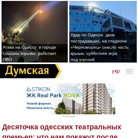
Удар по Одессе: двое
пострадавших, на стадионе
Атака на Одессу: в городе
«Черноморец» снесло часть
слышны взрывы, работает
крыши, субботняя игра
ПВО
под угрозой
укр
Реклама
Десяточка одесских театральных
премьер: что нам покажут после