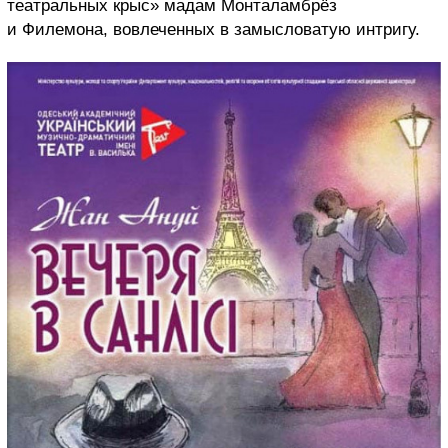
театральных крыс» мадам Монталамбрёз
и Филемона, вовлеченных в замысловатую интригу.