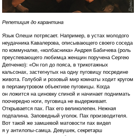
Репетиция до карантина
Язык Олеши потрясает. Например, в устах молодого
неудачника Кавалерова, описывающего своего соседа
по коммуналке, «колбасника» Андрея Бабичева (роль
преуспевающего любимца женщин поручена Сергею
Депченко): «Он гол до пояса, в трикотажных
кальсонах, застегнутых на одну пуговицу посредине
живота. Голубой и розовый мир комнаты ходит кругом
в перламутровом объективе пуговицы. Когда
он ложится на циновку спиной и начинает поднимать
поочередно ноги, пуговица не выдерживает.
Открывается пах. Пах его великолепен. Нежная
подпалина. Заповедный уголок. Пах производителя.
Вот такой же замшевой матовости пах видел
я у антилопы-самца. Девушек, секретарш