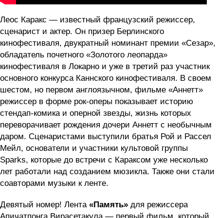
Леос Каракс — известный французский режиссер,
сценарист и актер. Он призер Берлинского
кинофестиваля, двукратный номинант премии «Сезар»,
обладатель почетного «Золотого леопарда»
кинофестиваля в Локарно и уже в третий раз участник
основного конкурса Каннского кинофестиваля. В своем
шестом, но первом англоязычном, фильме «Аннетт»
режиссер в форме рок-оперы показывает историю
стендап-комика и оперной звезды, жизнь которых
переворачивает рождения дочери Аннетт с необычным
даром. Сценаристами выступили братья Рой и Рассел
Мейл, основатели и участники культовой группы
Sparks, которые до встречи с Караксом уже несколько
лет работали над созданием мюзикла. Также они стали
соавторами музыки к ленте.
Девятый номер! Лента
«Память»
для режиссера
Апичатпонга Вирасетакула — первый фильм, который