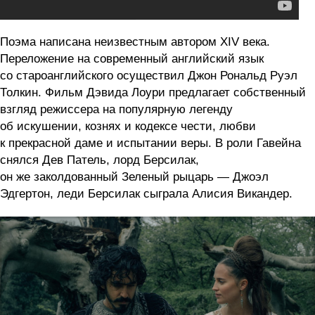
Поэма написана неизвестным автором XIV века.
Переложение на современный английский язык
со староанглийского осуществил Джон Рональд Руэл
Толкин. Фильм Дэвида Лоури предлагает собственный
взгляд режиссера на популярную легенду
об искушении, кознях и кодексе чести, любви
к прекрасной даме и испытании веры. В роли Гавейна
снялся Дев Патель, лорд Берсилак,
он же заколдованный Зеленый рыцарь — Джоэл
Эдгертон, леди Берсилак сыграла Алисия Викандер.