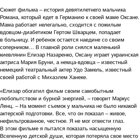
Сюжет фильма – история девятилетнего мальчика
Романа, который едет в Германию к своей маме Оксане.
Мама работает нелегально, сходится с пожилым
вдовцом-диабетиком Гертом Шварцем, попадает
в больницу. И ребенок остается наедине со своим
соперником… В главной роли снялся маленький
киевлянин Елизар Назаренко, Оксану играет украинская
актриса Мария Бруни, а немца-вдовца – известный
немецкий театральный актер Удо Замель, известный
своей работой с Михаэлем Ханеке.
«Елизар обогатил фильм своим самобытным
любопытством и бурной энергией, – говорит Маркус
Ленц. – На момент съемок у мальчика не было никакой
актерской подготовки. Все, что он показал – живое,
нефильтрованное, честное. Я не мог отвести глаз.
В этом фильме я пытался показать насыщенную
Вселенную детской души, которая потеряла свое место