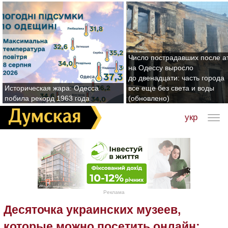
Число пострадавших после а
на Одессу выросло
до двенадцати: часть города
Историческая жара: Одесса
все еще без света и воды
побила рекорд 1963 года
(обновлено)
укр
Реклама
Десяточка украинских музеев,
которые можно посетить онлайн: