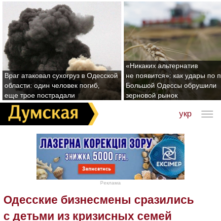
«Никаких альтернатив
Враг атаковал сухогруз в Одесской
не появится»: как удары по 
области: один человек погиб,
Большой Одессы обрушили
еще трое пострадали
зерновой рынок
укр
Реклама
Одесские бизнесмены сразились
с детьми из кризисных семей