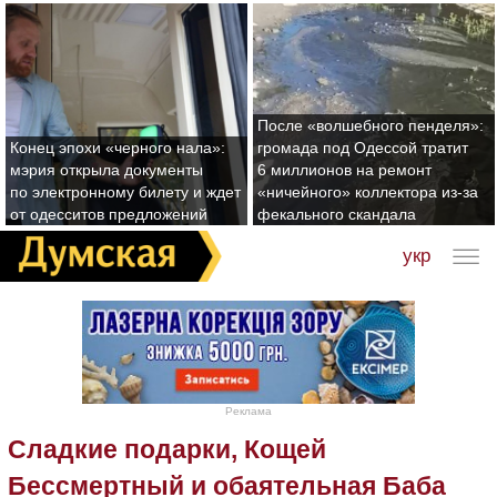
После «волшебного пенделя»:
Конец эпохи «черного нала»:
громада под Одессой тратит
мэрия открыла документы
6 миллионов на ремонт
по электронному билету и ждет
«ничейного» коллектора из-за
от одесситов предложений
фекального скандала
укр
Реклама
Сладкие подарки, Кощей
Бессмертный и обаятельная Баба