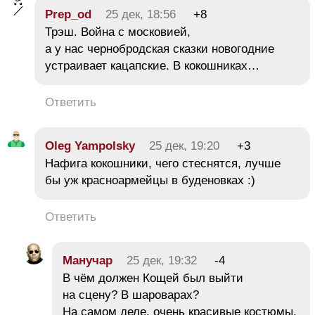
Prep_od
25 дек, 18:56
+8
Трэш. Война с московией,
а у нас чернобродская сказки новогодние
устраивает кацапские. В кокошниках…
Ответить
Oleg Yampolsky
25 дек, 19:20
+3
Нафига кокошники, чего стеснятся, лучше
бы уж красноармейцы в буденовках :)
Ответить
Манучар
25 дек, 19:32
-4
В чём должен Кощей был выйти
на сцену? В шароварах?
На самом деле, очень красивые костюмы.