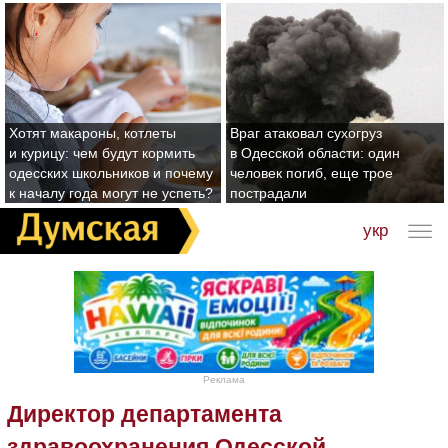
Хотят макароны, котлеты
Враг атаковал сухогруз
и курицу: чем будут кормить
в Одесской области: один
одесских школьников и почему
человек погиб, еще трое
к началу года могут не успеть?
пострадали
укр
Реклама
Директор департамента
здравоохранения Одесской