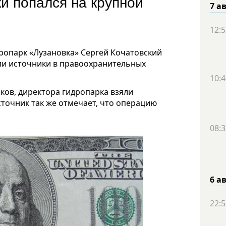
и попался на крупной
7 а
12:5
опарк «Лузановка» Сергей Кочатовский
или источники в правоохранительных
10:4
ков, директора гидропарка взяли
сточник так же отмечает, что операцию
08:3
6 а
22:5