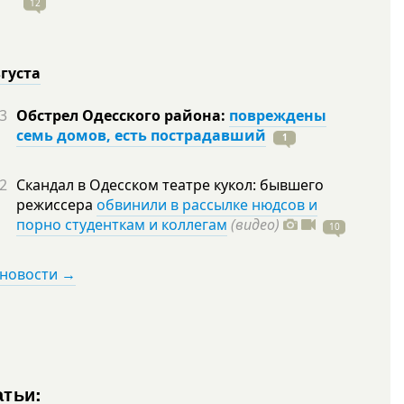
12
вгуста
3
Обстрел Одесского района:
повреждены
семь домов, есть пострадавший
1
2
Скандал в Одесском театре кукол: бывшего
режиссера
обвинили в рассылке нюдсов и
порно студенткам и коллегам
(видео)
10
 новости →
атьи: