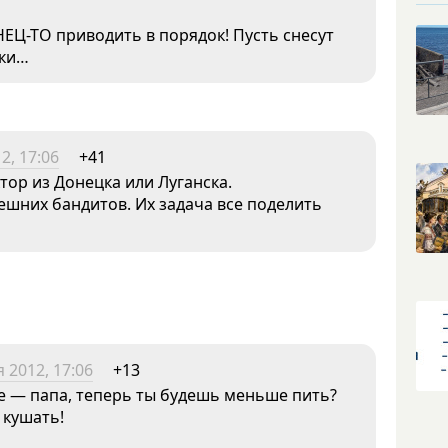
НЕЦ-ТО приводить в порядок! Пусть снесут
тки…
2, 17:06
+41
ктор из Донецка или Луганска.
ешних бандитов. Их задача все поделить
 2012, 17:06
+13
те — папа, теперь ты будешь меньше пить?
 кушать!