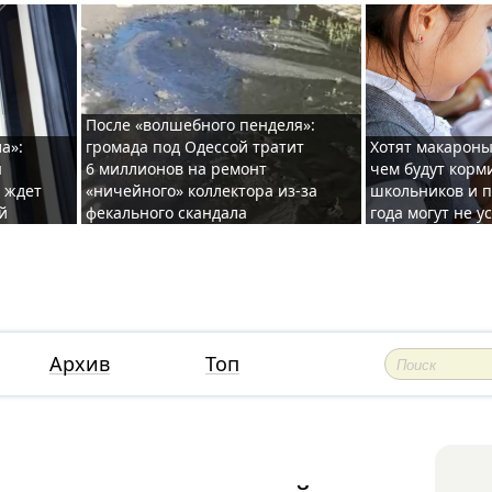
После «волшебного пенделя»:
а»:
громада под Одессой тратит
Хотят макароны
ы
6 миллионов на ремонт
чем будут корм
и ждет
«ничейного» коллектора из-за
школьников и п
й
фекального скандала
года могут не у
Архив
Топ