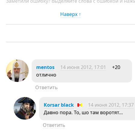
Заметили ошибку? Выделяйте слова с ошибкой и нажи
Наверх ↑
mentos
14 июня 2012, 17:01
+20
отлично
Ответить
Korsar black
14 июня 2012, 17:37
Давно пора. То, шо там воротят…
Ответить