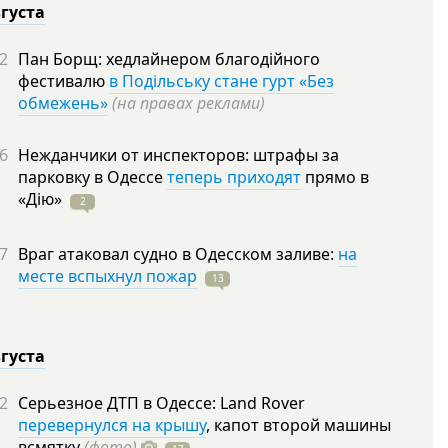
вгуста
2
Пан Борщ: хедлайнером благодійного
фестивалю
в Подільську стане гурт «Без
обмежень»
(на правах реклами)
6
Нежданчики от инспекторов: штрафы за
парковку в Одессе
теперь приходят
прямо в
«Дію»
2
7
Враг атаковал судно в Одесском заливе:
на
месте вспыхнул пожар
13
вгуста
2
Серьезное ДТП в Одессе: Land Rover
перевернулся на крышу
, капот второй машины
всмятку
(фото)