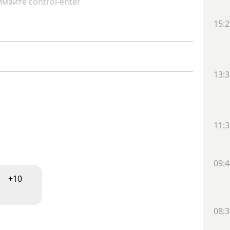
майте control-enter
15:2
13:3
11:3
09:4
+10
08:3