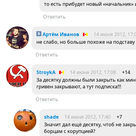
то есть прибудет новый «начальник» 
Ответить
Артём Иванов
14 июня 2012, 17:
не слабо, но больше похоже на подставу
Ответить
StroykA
14 июня 2012, 17:08
+14
За десятку должны были закрыть как мини
гривен закрывают, а тут подписка!!!
Ответить
shade
14 июня 2012, 17:40
+7
Значит дал ещё десятку, чтоб не закр
борцам с корупцией?