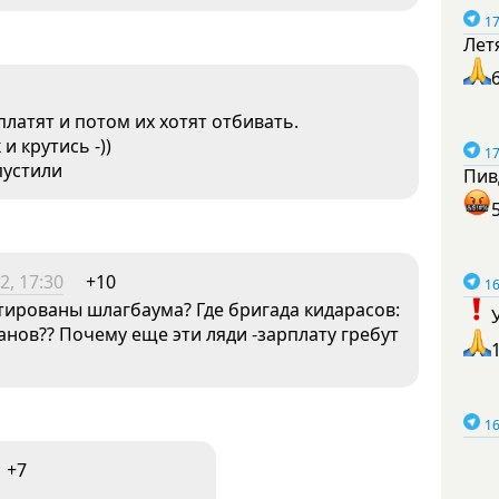
17
Лет
платят и потом их хотят отбивать.
и крутись -))
17
пустили
Пив
2, 17:30
+10
16
нтированы шлагбаума? Где бригада кидарасов:
анов?? Почему еще эти ляди -зарплату гребут
16
+7