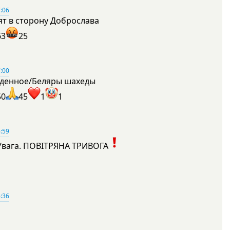
:06
ят в сторону Доброслава
63
25
:00
денное/Беляры шахеды
50
45
1
1
:59
Увага. ПОВІТРЯНА ТРИВОГА
1
:36