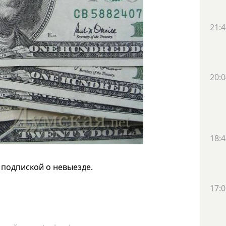
21:4
20:0
18:4
 подпиской о невыезде.
17:0