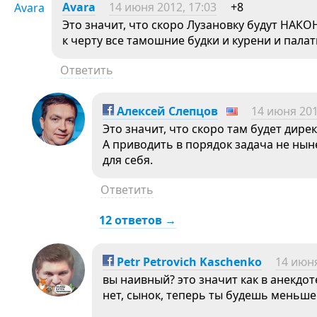
Avara
14 июня 2012, 17:03
+8
Это значит, что скоро Лузановку будут НАКО
к черту все тамошние будки и курени и пала
Ответить
Алексей Слепцов
14 июня 201
Это значит, что скоро там будет дире
А приводить в порядок задача не нын
для себя.
Ответить
12 ответов →
Petr Petrovich Kaschenko
14 июня
вы наивный? это значит как в анекдо
нет, сынок, теперь ты будешь меньше