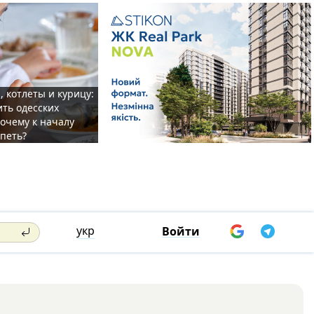
, котлеты и курицу:
ить одесских
очему к началу
спеть?
укр
Войти