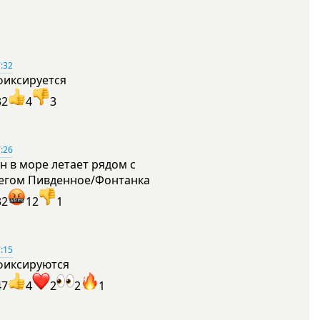
:32
фиксируется
32
4
3
:26
н в море летает рядом с
егом Пивденное/Фонтанка
32
12
1
:15
фиксируются
47
4
2
2
1