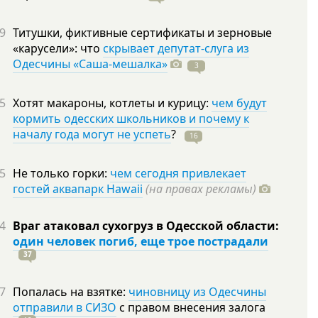
9
Титушки, фиктивные сертификаты и зерновые
«карусели»: что
скрывает депутат-слуга из
Одесчины «Саша-мешалка»
3
5
Хотят макароны, котлеты и курицу:
чем будут
кормить одесских школьников и почему к
началу года могут не успеть
?
16
5
Не только горки:
чем сегодня привлекает
гостей аквапарк Hawaii
(на правах рекламы)
4
Враг атаковал сухогруз в Одесской области:
один человек погиб, еще трое пострадали
37
7
Попалась на взятке:
чиновницу из Одесчины
отправили в СИЗО
с правом внесения залога