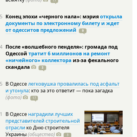
17
5
Конец эпохи «черного нала»: мэрия
открыла
документы по электронному билету и ждет
от одесситов предложений
9
4
После «волшебного пенделя»: громада под
Одессой
тратит 6 миллионов на ремонт
«ничейного» коллектора
из-за фекального
скандала
3
5
В Одессе
легковушка провалилась под асфальт
и утонула
: кто за это ответит — пока загадка
(фото)
17
1
В Одессе
наградили лучших
представителей строительной
отрасли
ко Дню строителя
Украины
(общество)
3