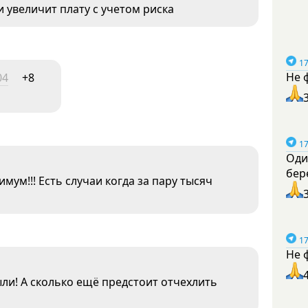
и увеличит плату с учетом риска
17
Не 
04
+8
17
Оди
бер
мум!!! Есть случаи когда за пару тысяч
17
Не 
ыли! А сколько ещё предстоит отчехлить