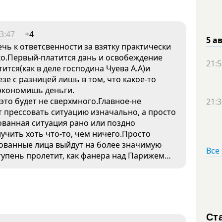
3:47
+4
5 а
ечь к ответсвенности за взятку практически
о.Первый-платится дань и освобеждение
21:5
ится(как в деле господина Чуева А.А)и
зе с разницей лишь в том, что какое-то
сэкономишь деньги.
это будет не сверхмного.Главное-не
21:3
т прессовать ситуацию изначально, а просто
ованная ситуация рано или поздно
лучить хоть что-то, чем ничего.Просто
сованные лица выйдут на более значимую
Все
тупень пролетит, как фанера над Парижем…
Ст