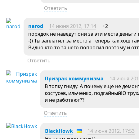
Ответить
narod
14 июня 2012, 17:14
+2
порядок не наведут они за эти места деньги 
-)) Ты заплатил за место а теперь как хош так 
Видно кто-то за него попросил поэтому и от
Ответить
Призрак коммунизма
14 июня 201
В топку гниду. А почему еще не демо
костусев, ильченко, подгайныйЮ трух
и не работают??
Ответить
BlackHowk
14 июня 2012, 17:53
Ну прям «попался»! )