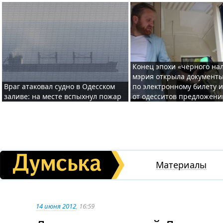
Конец эпохи «черного нал
мэрия открыла документ
Враг атаковал судно в Одесском
по электронному билету 
заливе: на месте вспыхнул пожар
от одесситов предложени
Материалы
14 июня 2012
, 16:59