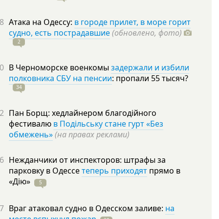
8
Атака на Одессу:
в городе прилет, в море горит
судно, есть пострадавшие
(обновлено, фото)
2
0
В Черноморске военкомы
задержали и избили
полковника СБУ на пенсии
: пропали 55
тысяч?
34
2
Пан Борщ: хедлайнером благодійного
фестивалю
в Подільську стане гурт «Без
обмежень»
(на правах реклами)
6
Нежданчики от инспекторов: штрафы за
парковку в Одессе
теперь приходят
прямо в
«Дію»
5
7
Враг атаковал судно в Одесском заливе:
на