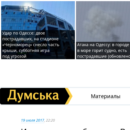
Удар по Одессе: двое
пострадавших, на стадионе
«Черноморец» снесло часть
Атака на Одессу: в городе
крыши, субботняя игра
в море горит судно, есть
под угрозой
пострадавшие (обновлено
Материалы
19 июля 2017
, 22:20