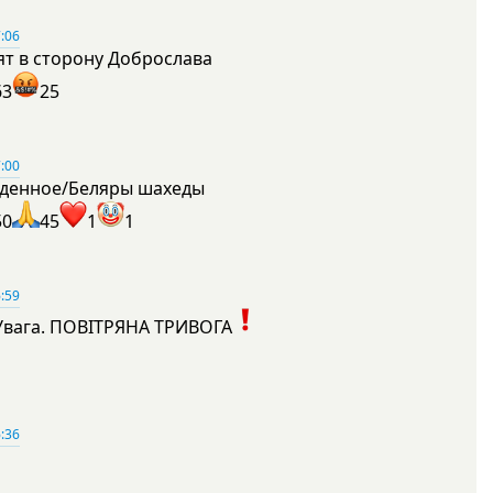
:06
ят в сторону Доброслава
63
25
:00
денное/Беляры шахеды
50
45
1
1
:59
Увага. ПОВІТРЯНА ТРИВОГА
1
:36