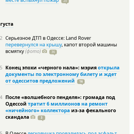
месте вспыхнул пожар
20
вгуста
2
Серьезное ДТП в Одессе: Land Rover
перевернулся на крышу
, капот второй машины
всмятку
(фото)
36
5
Конец эпохи «черного нала»: мэрия
открыла
документы по электронному билету и ждет
от одесситов предложений
16
4
После «волшебного пенделя»: громада под
Одессой
тратит 6 миллионов на ремонт
«ничейного» коллектора
из-за фекального
скандала
3
5
В Одессе
легковушка провалилась под асфальт