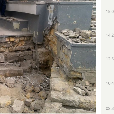
15:0
14:2
12:5
10:4
08:3