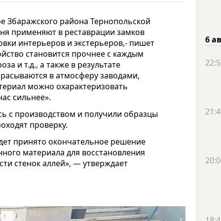
ре Збаражского района Тернопольской
дня применяют в реставрации замков
6 а
вки интерьеров и экстерьеров,- пишет
ойство становится прочнее с каждым
22:5
за и т.д., а также в результате
брасываются в атмосферу заводами,
атериал можно охарактеризовать
нас сильнее».
21:4
сь с производством и получили образцы
роходят проверку.
удет принято окончательное решение
ного материала для восстановления
20:0
сти стенок аллей», — утверждает
18:4