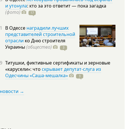
и утонула
: кто за это ответит — пока загадка
(фото)
17
1
В Одессе
наградили лучших
представителей строительной
отрасли
ко Дню строителя
Украины
(общество)
3
9
Титушки, фиктивные сертификаты и зерновые
«карусели»: что
скрывает депутат-слуга из
Одесчины «Саша-мешалка»
3
 новости →