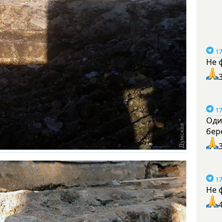
17
Не 
17
Оди
бер
17
Не 