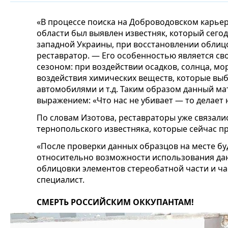
«В процессе поиска на Доброводовском карье
области был выявлен известняк, который сего
западной Украины, при восстановлении облицо
реставратор. — Его особенностью является св
сезоном: при воздействии осадков, солнца, моро
воздействия химических веществ, которые вы
автомобилями и т.д. Таким образом данный м
выражением: «Что нас не убивает — то делает 
По словам Изотова, реставраторы уже связали
тернопольского известняка, которые сейчас п
«После проверки данных образцов на месте б
относительно возможности использования дан
облицовки элементов стереобатной части и ча
специалист.
СМЕРТЬ РОССИЙСКИМ ОККУПАНТАМ!