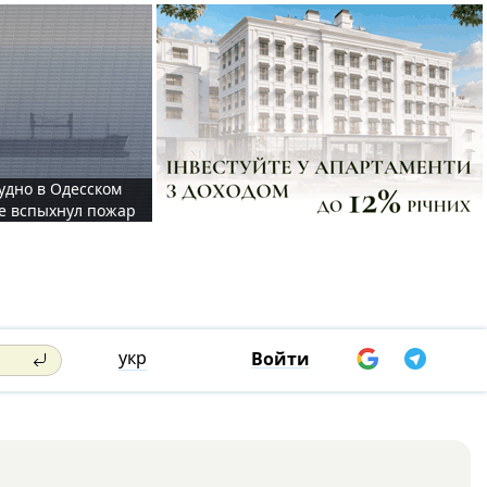
судно в Одесском
те вспыхнул пожар
укр
Войти