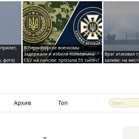
 прилет,
В Черноморске военкомы
задержали и избили полковника
Враг атаковал 
, фото)
СБУ на пенсии: пропали 55 тысяч?
заливе: на мес
Архив
Топ