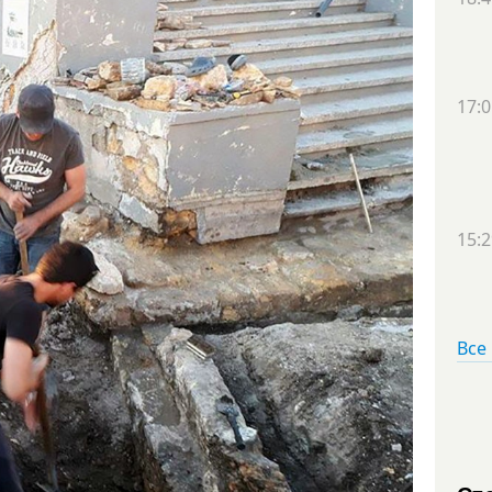
17:0
15:2
Все