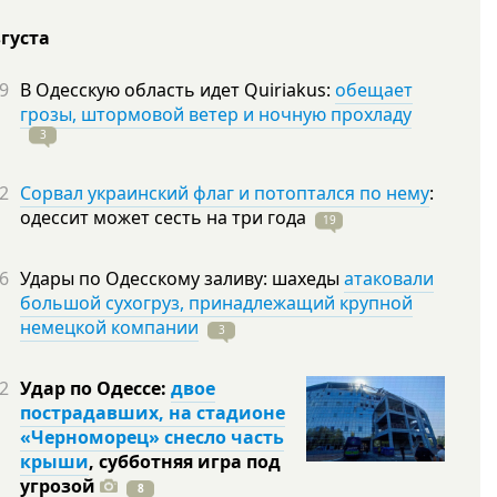
вгуста
9
В Одесскую область идет Quiriakus:
обещает
грозы, штормовой ветер и ночную прохладу
3
2
Сорвал украинский флаг и потоптался по нему
:
одессит может сесть на три
года
19
6
Удары по Одесскому заливу: шахеды
атаковали
большой сухогруз, принадлежащий крупной
немецкой компании
3
2
Удар по Одессе:
двое
пострадавших, на стадионе
«Черноморец» снесло часть
крыши
, субботняя игра под
угрозой
8