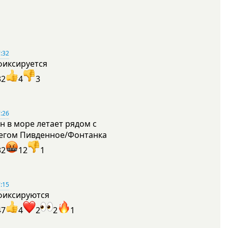
:32
фиксируется
32
4
3
:26
н в море летает рядом с
егом Пивденное/Фонтанка
32
12
1
:15
фиксируются
47
4
2
2
1