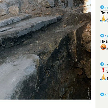
17
Лет
17
Пив
16
16