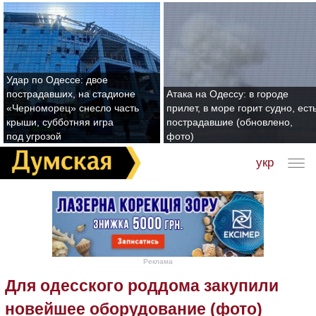
Удар по Одессе: двое
пострадавших, на стадионе
Атака на Одессу: в городе
«Черноморец» снесло часть
прилет, в море горит судно, ест
крыши, субботняя игра
пострадавшие (обновлено,
под угрозой
фото)
укр
Реклама
Для одесского роддома закупили
новейшее оборудование (фото)