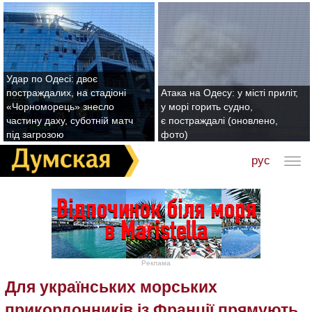
Удар по Одесі: двоє
постраждалих, на стадіоні
Атака на Одесу: у місті приліт,
«Чорноморець» знесло
у морі горить судно,
частину даху, суботній матч
є постраждалі (оновлено,
під загрозою
фото)
рус
Реклама
Для українських морських
прикордонників із Франції прямують