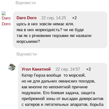
Відповісти
Daro Doro
22 сер, 14:25
+2
щось в них зовсім немає кіля.
яка в них морехідність? чи не буде
так як з річковими гюрзами які назвали
морськими?
Відповісти
Угол Канатной
22 сер, 14:57
+2
Катер Гюрза вообще то морской,
но не для дальних океанских походов,
как многие по непонятной причине
подумали. Его боевая задача, защита
прибрежной зоны от высадки диверсантов
с катеров и летательных апаратов, борьба