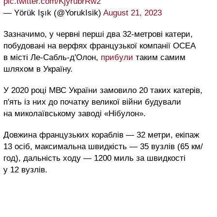
pic.twitter.com/KjyrubrRw2
— Yörük Işık (@YorukIsik)
August 21, 2023
Зазначимо, у червні перші два 32-метрові катери,
побудовані на верфях французької компанії OCEA
в місті Ле-Сабль-д'Олон,
прибули
таким самим
шляхом в Україну.
У 2020 році МВС України замовило 20 таких катерів,
п'ять із них до початку великої війни будували
на миколаївському заводі «Нібулон».
Довжина французьких кораблів — 32 метри, екіпаж
13 осіб, максимальна швидкість — 35 вузлів (65 км/
год), дальність ходу — 1200 миль за швидкості
у 12 вузлів.