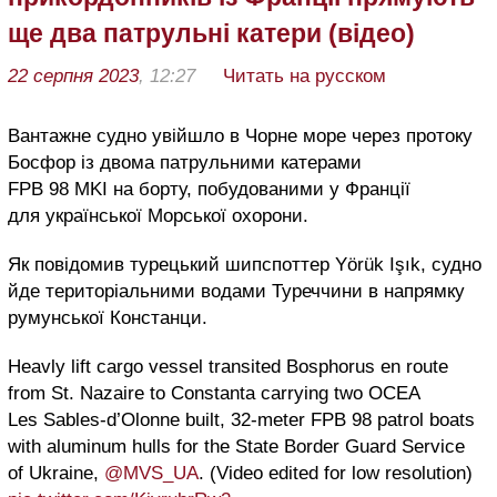
ще два патрульні катери (відео)
22 серпня 2023
, 12:27
Читать на русском
Вантажне судно увійшло в Чорне море через протоку
Босфор із двома патрульними катерами
FPB 98 MKI на борту, побудованими у Франції
для української Морської охорони.
Як повідомив турецький шипспоттер Yörük Işık, судно
йде територіальними водами Туреччини в напрямку
румунської Констанци.
Heavly lift cargo vessel transited Bosphorus en route
from St. Nazaire to Constanta carrying two OCEA
Les Sables-d’Olonne built, 32-meter FPB 98 patrol boats
with aluminum hulls for the State Border Guard Service
of Ukraine,
@MVS_UA
. (Video edited for low resolution)