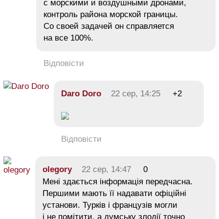
с морскими и воздушными дронами,
контроль района морской границы.
Со своей задачей он справляется
на все 100%.
Відповісти
Daro Doro
22 сер, 14:25
+2
Відповісти
olegory
22 сер, 14:47
0
Мені здається інформація передчасна.
Першими мають її надавати офіційні
установи. Турків і французів могли
і не помітити, а думську злодії точно