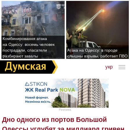
Комбинировання атака
на Одессу: восемь человек
пострадали, спасатели
Атака на Одессу: в городе
разбирают завалы
слышны взрывы, работает ПВО
укр
Реклама
Дно одного из портов Большой
Одессы углубят за миллиард гривен