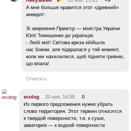
Никузькин.
20 ноя, 15:05
+9
А мне больше нравится этот «древний»
анекдот:
Зі звернення Прем'єр — міністра України
Юлії Тимошенко до українців:
- Любі мої! Світова криза обійшла
нас боком, але підкралася у той момент,
коли ми нахилилися, щоб підняти гривню,
що впала!
Ответить
ecolog
20 ноя, 14:39
0
Из первого предложения нужно убрать
слово территория. Этот термин относится
к твердой поверхности, т.е. к суше,
акватория — к водной поверхности