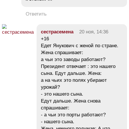
Ответить
сестрасемена
20 ноя, 14:36
+16
Едет Янукович с женой по стране.
Жена спрашивает:
а чьи это заводы работают?
Президент отвечает : это нашего
сына. Едут дальше. Жена:
а на чьих это полях убирают
урожай?
- это нашего сына.
Едут дальше. Жена снова
спрашивает:
- а чьи это порты работают?
- нашего сына.
Жена, немного подумав: А что,