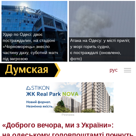
Удар по Одесі: двоє
постраждалих, на стадіоні
Атака на Одесу: у місті приліт,
«Чорноморець» знесло
у морі горить судно,
частину даху, суботній матч
є постраждалі (оновлено,
під загрозою
фото)
рус
Реклама
«Доброго вечора, ми з України»:
на одеському головпоштамті почнуть