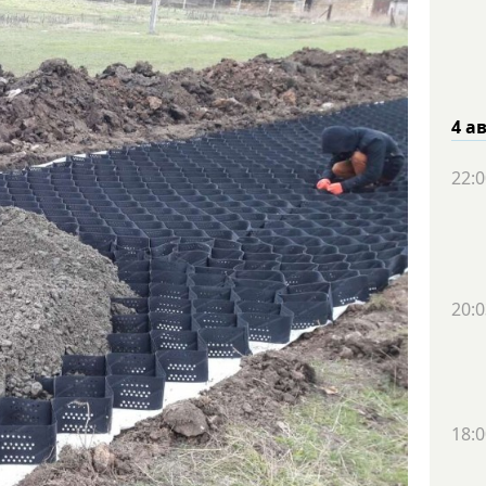
4 а
22:0
20:0
18:0