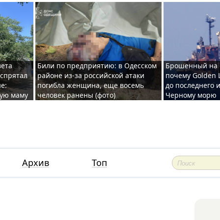
вета
Били по предприятию: в Одесском
Брошенный на 
 спрятал
районе из-за российской атаки
почему Golden 
е:
погибла женщина, еще восемь
до последнего и
ную маму
человек ранены (фото)
Черному морю
Архив
Топ