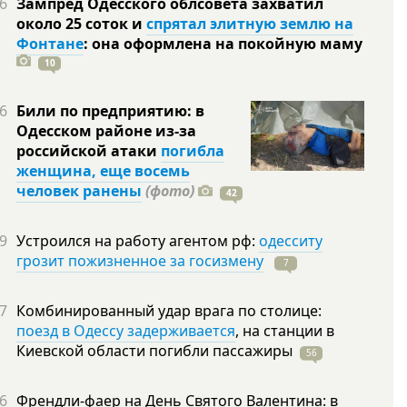
6
Зампред Одесского облсовета захватил
около 25 соток и
спрятал элитную землю на
Фонтане
: она оформлена на покойную
маму
10
6
Били по предприятию: в
Одесском районе из-за
российской атаки
погибла
женщина, еще восемь
человек ранены
(фото)
42
9
Устроился на работу агентом рф:
одесситу
грозит пожизненное за госизмену
7
7
Комбинированный удар врага по столице:
поезд в Одессу задерживается
, на станции в
Киевской области погибли
пассажиры
56
6
Френдли-фаер на День Святого Валентина: в