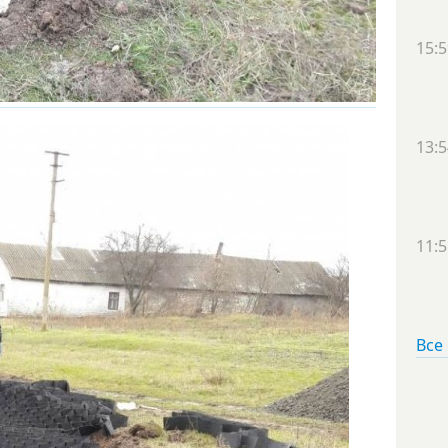
15:5
13:5
11:5
Все