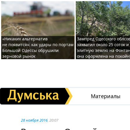
«Никаких альтернатив
Зампред Одесского облсо
не появится»: как удары по портам
захватил около 25 соток и
Большой Одессы обрушили
элитную землю на Фонтан
зерновой рынок
она оформлена на покой
Материалы
28 ноября 2016
, 20:07