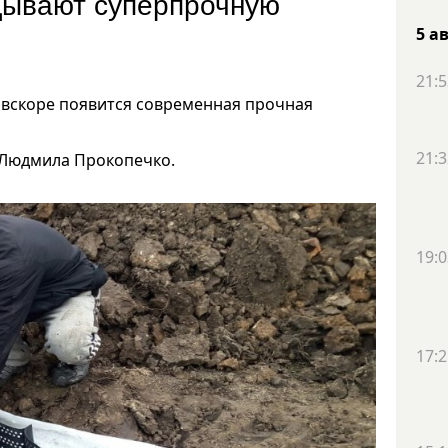
дывают суперпрочную
5 а
21:5
 вскоре появится современная прочная
21:3
 Людмила Прокопечко.
19:0
17:2