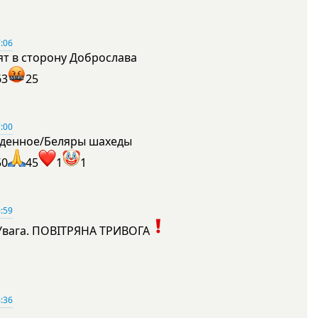
:06
ят в сторону Доброслава
63
25
:00
денное/Беляры шахеды
50
45
1
1
:59
Увага. ПОВІТРЯНА ТРИВОГА
1
:36