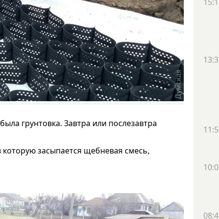
15:1
13:3
 была грунтовка. Завтра или послезавтра
11:5
 которую засыпается щебневая смесь,
10:0
08:4