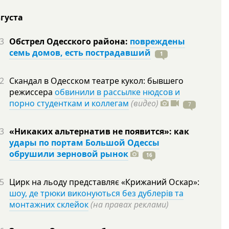
вгуста
3
Обстрел Одесского района:
повреждены
семь домов, есть пострадавший
1
2
Скандал в Одесском театре кукол: бывшего
режиссера
обвинили в рассылке нюдсов и
порно студенткам и коллегам
(видео)
7
3
«Никаких альтернатив не появится»: как
удары по портам Большой Одессы
обрушили зерновой рынок
16
5
Цирк на льоду представляє «Крижаний Оскар»:
шоу, де трюки виконуються без дублерів та
монтажних склейок
(на правах реклами)