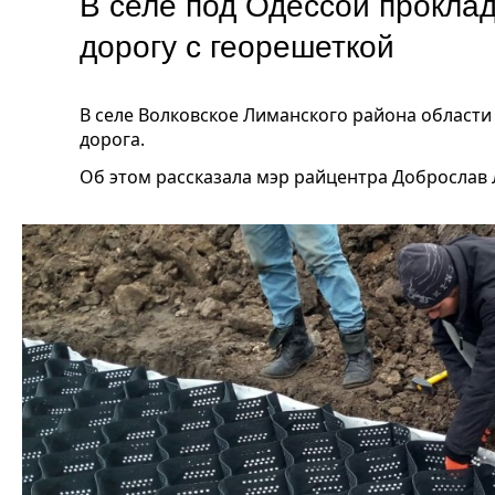
В селе под Одессой прокла
дорогу с георешеткой
В селе Волковское Лиманского района области
дорога.
Об этом рассказала мэр райцентра Доброслав