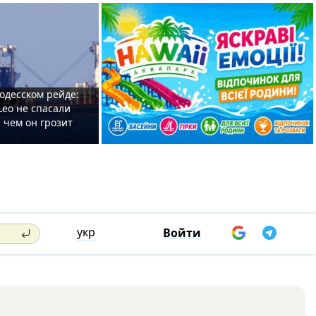
одесском рейде:
Leo не спасали
 чем он грозит
укр
Войти