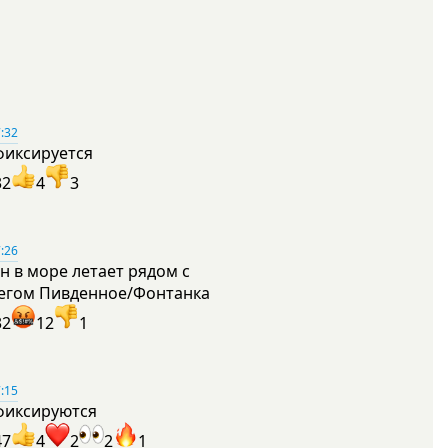
:32
фиксируется
32
4
3
:26
н в море летает рядом с
егом Пивденное/Фонтанка
32
12
1
:15
фиксируются
47
4
2
2
1