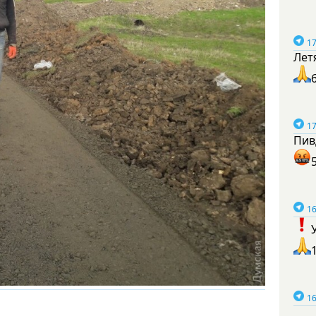
17
Лет
17
Пив
16
16