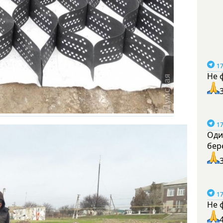
17
Не 
17
Оди
бер
17
Не 