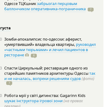
Одессе ТЦКшник
забрызгал перцовым
баллончиком оперативника-пограничника
7
вгуста
0
Зомби-апокалипсис по-одесски: аферист,
«умертвивший» владельца квартиры,
руководил
«частными тюрьмами» и лечил пациентов в
ресторане
8
3
Спасти Циркульный: реставрация одного из
старейших памятников архитектуры Одессы
так
и не началась, вопреки решениям судов
(фото)
7
0
Робота мрії у світі дитинства: Gagarinn Kids
шукає інструктора ігрової зони
(на правах
реклами)