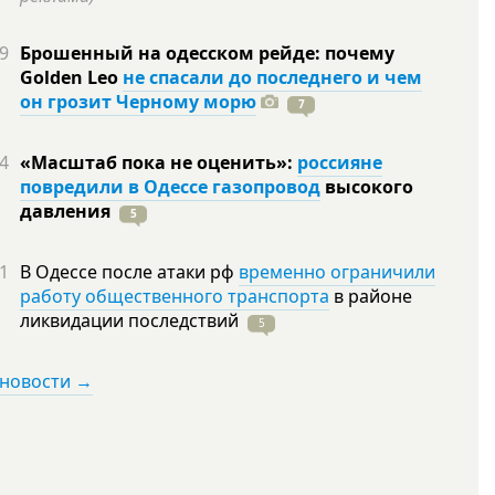
9
Брошенный на одесском рейде: почему
Golden Leo
не спасали до последнего и чем
он грозит Черному морю
7
4
«Масштаб пока не оценить»:
россияне
повредили в Одессе газопровод
высокого
давления
5
1
В Одессе после атаки рф
временно ограничили
работу общественного транспорта
в районе
ликвидации
последствий
5
 новости →