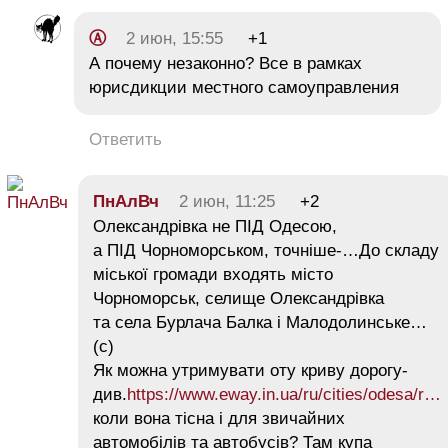
Ⓐ
2 июн, 15:55
+1
А почему незаконно? Все в рамках
юрисдикции местного самоуправления
Ответить
ПнАлВч
2 июн, 11:25
+2
Олександрівка не ПІД Одесою,
а ПІД Чорноморськом, точніше-…До складу
міської громади входять місто
Чорноморськ, селище Олександрівка
та села Бурлача Балка і Малодолинське…
(с)
Як можна утримувати оту криву дорогу-
див.
https://www.eway.in.ua/ru/cities/odesa/r…
коли вона тісна і для звичайних
автомобілів та автобусів? Там купа