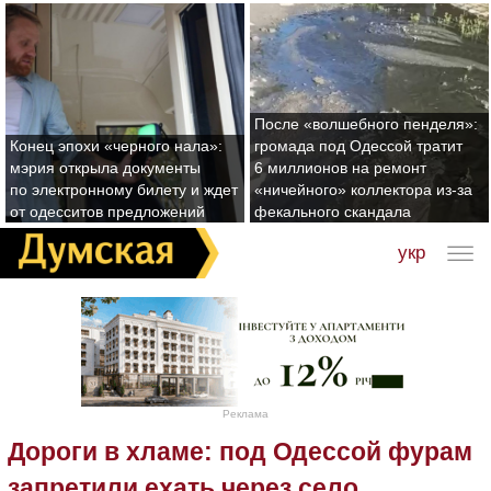
После «волшебного пенделя»:
Конец эпохи «черного нала»:
громада под Одессой тратит
мэрия открыла документы
6 миллионов на ремонт
по электронному билету и ждет
«ничейного» коллектора из-за
от одесситов предложений
фекального скандала
укр
Реклама
Дороги в хламе: под Одессой фурам
запретили ехать через село