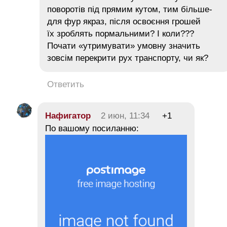
поворотів під прямим кутом, тим більше-
для фур якраз, після освоєння грошей
їх зроблять пормальними? І коли???
Почати «утримувати» умовну значить
зовсім перекрити рух транспорту, чи як?
Ответить
Нафигатор
2 июн, 11:34
+1
По вашому посиланню: