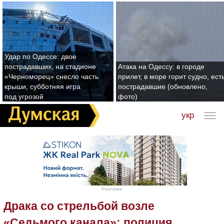
Удар по Одессе: двое
пострадавших, на стадионе
Атака на Одессу: в городе
«Черноморец» снесло часть
прилет, в море горит судно, ест
крыши, субботняя игра
пострадавшие (обновлено,
под угрозой
фото)
укр
Реклама
Драка со стрельбой возле
«Седьмого канала»: полиция