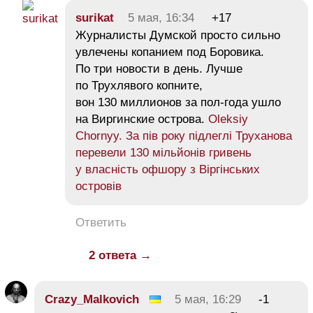
surikat
5 мая, 16:34
+17
Журналисты Думской просто сильно
увлечены копанием под Боровика.
По три новости в день. Лучше
по Трухлявого копните,
вон 130 миллионов за пол-года ушло
на Виргинские острова.
Oleksiy
Chornyy. За пів року підлеглі Труханова
перевели 130 мільйонів гривень
у власність офшору з Віргінських
островів
Ответить
2 ответа →
Crazy_Malkovich
5 мая, 16:29
-1