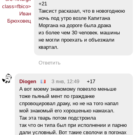
+21
Таксист расказал, что в новогоднюю
ночь под утро возле Капитана
Моргана на дороге была драка
из более чем 30 человек. машины
не могли проехать и объезжали
квартал.
Ответить
Diogen
3 янв, 12:49
+17
А вот моему знакомому повезло меньше
тоже пьяный мент по гражданке
спровоцировал драку, но не на того напал
мой знакомый его хорошенько намахал.
Так эта тварь потом подстроила
так что он типа был при исполнении и парню
дали условный. Вот такие сволочи в погонах