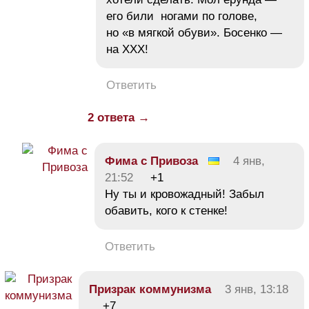
его били ногами по голове,
но «в мягкой обуви». Босенко —
на ХХХ!
Ответить
2 ответа →
Фима c Привоза
4 янв,
21:52
+1
Ну ты и кровожадный! Забыл
обавить, кого к стенке!
Ответить
Призрак коммунизма
3 янв, 13:18
+7