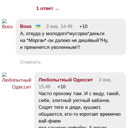
1 ответ →
Boss
3 янв, 14:49
+10
А, откуда у молодого*мусорка*деньги
на *Морган*-он далеко не дешёвый?Ну,
и прикинется уволенным!!!
Ответить
Любопытный Одессит
3 янв,
15:49
+10
Часто прохожу там. И с виду, такой,
себе, элитный уютный кабачок.
Сидят тети и дяди, кушают,
общаются, кто-то коротает времечко
вай-фаем
под чашечку кофейку. А после