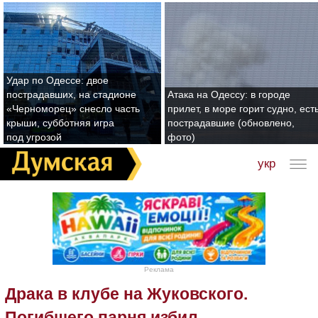
Удар по Одессе: двое
пострадавших, на стадионе
Атака на Одессу: в городе
«Черноморец» снесло часть
прилет, в море горит судно, ест
крыши, субботняя игра
пострадавшие (обновлено,
под угрозой
фото)
укр
Реклама
Драка в клубе на Жуковского.
Погибшего парня избил