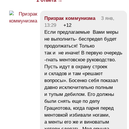
2 ответа →
Призрак коммунизма
3 янв,
13:29
+12
Если предлагаемые Вами меры
не выполнить- беспредел будет
продолжаться! Только
так и не иначе! В первую очередь
-гнать ментовское руководство.
Пусть идут в охрану строек
и складов и там «решают
вопросы». Босенко себя показал
давно исключительно полным
и тупым дебилом. Его должны
были снять еще по делу
Грациотова, когда парня перед
ментовкой избивали ногами,
а менты его же и виноватым
хотели сделать. Мол ерунда —