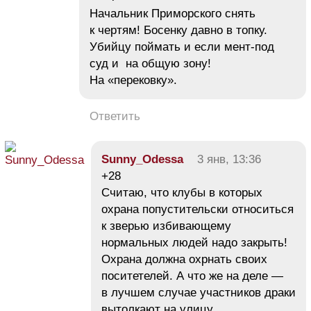
Начальник Приморского снять
к чертям! Босенку давно в топку.
Убийцу поймать и если мент-под
суд и на общую зону!
На «перековку».
Ответить
Sunny_Odessa
3 янв, 13:36
+28
Считаю, что клубы в которых
охрана попустительски относиться
к зверью избивающему
нормальных людей надо закрыть!
Охрана должна охрнать своих
поситетелей. А что же на деле —
в лучшем случае участников драки
вытолкают на улицу,