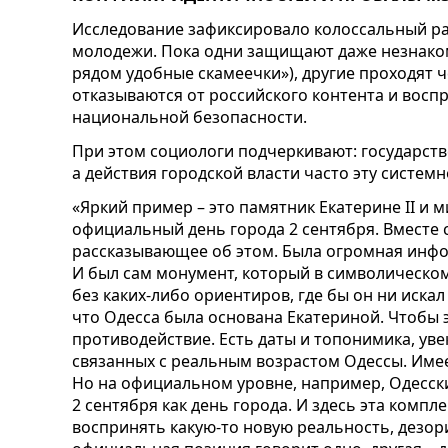
Исследование зафиксировало колоссальный ра
молодежи. Пока одни защищают даже незнаком
рядом удобные скамеечки»), другие проходят 
отказываются от российского контента и вос
национальной безопасности.
При этом социологи подчеркивают: государст
а действия городской власти часто эту систем
«Яркий пример – это памятник Екатерине II и м
официальный день города 2 сентября. Вместе 
рассказывающее об этом. Была огромная инфо
И был сам монумент, который в символическом
без каких-либо ориентиров, где бы он ни иска
что Одесса была основана Екатериной. Чтобы 
противодействие. Есть даты и топонимика, ув
связанных с реальным возрастом Одессы. Име
Но на официальном уровне, например, Одесски
2 сентября как день города. И здесь эта комп
воспринять какую-то новую реальность, дезор