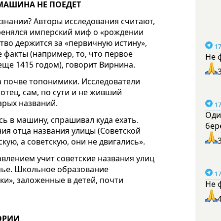
МАШИНА НЕ ПОЕДЕТ
ознании? Авторы исследования считают,
коренялся имперский миф о «рождении
ртво держится за «первичную истину»,
17
 факты (например, то, что первое
Не 
ще 1415 годом), говорит Вирнина.
а почве топонимики. Исследователи
тец, сам, по сути и не живший
арых названий.
17
Оди
сь в машину, спрашивал куда ехать.
бер
ния отца названия улицы (Советской
кую, а советскую, они не двигались».
давлением учит советские названия улиц
емье. Школьное образование
17
ки», заложенные в детей, почти
Не 
ЭРИИ