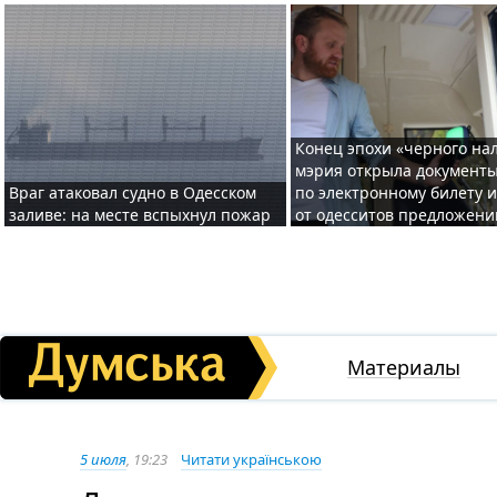
Конец эпохи «черного нал
мэрия открыла документ
Враг атаковал судно в Одесском
по электронному билету 
заливе: на месте вспыхнул пожар
от одесситов предложени
Материалы
5 июля
, 19:23
Читати українською