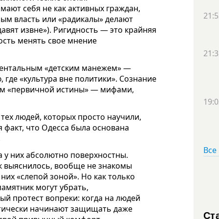
ают себя не как активных граждан,
21:5
рым власть или «радикалы» делают
 давят извне»). Ригидность — это крайняя
ость менять свое мнение
21:3
ментальным «детским манежем» —
 где «культура вне политики». Сознание
ом «первичной истины» — мифами,
19:0
 тех людей, которых просто научили,
 факт, что Одесса была основана
.
Все
 у них абсолютно поверхностны.
к выяснилось, вообще не знакомы
 них «слепой зоной». Но как только
амятник могут убрать,
ый протест вопреки: когда на людей
атически начинают защищать даже
Ст