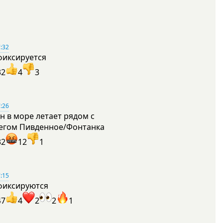
:32
фиксируется
32
4
3
:26
н в море летает рядом с
егом Пивденное/Фонтанка
32
12
1
:15
фиксируются
47
4
2
2
1