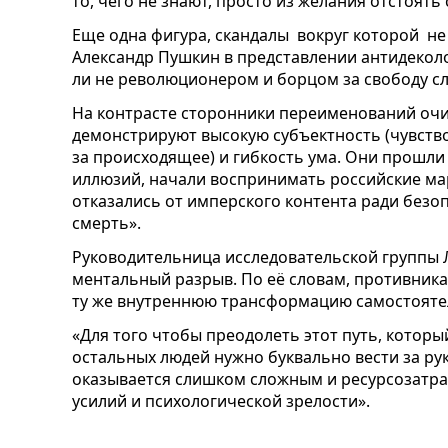
то, чего не знают, просто из желания отстоят
Еще одна фигура, скандалы вокруг которой не 
Александр Пушкин в представлении антидекол
ли не революционером и борцом за свободу сл
На контрасте сторонники переименований оч
демонстрируют высокую субъектность (чувств
за происходящее) и гибкость ума. Они прошл
иллюзий, начали воспринимать российские ма
отказались от имперского контента ради безоп
смерть».
Руководительница исследовательской группы 
ментальный разрыв. По её словам, противник
ту же внутреннюю трансформацию самостояте
«Для того чтобы преодолеть этот путь, котор
остальных людей нужно буквально вести за рук
оказывается слишком сложным и ресурсозатра
усилий и психологической зрелости».