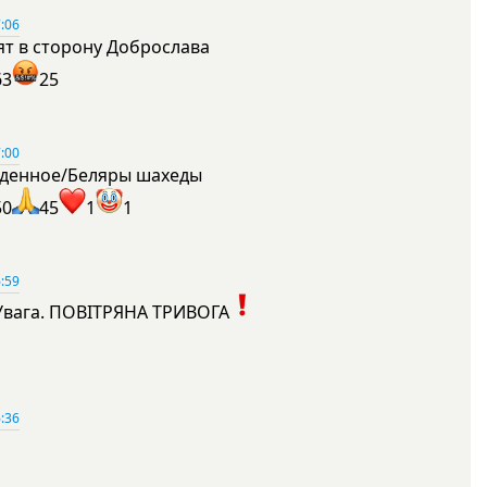
:06
ят в сторону Доброслава
63
25
:00
денное/Беляры шахеды
50
45
1
1
:59
Увага. ПОВІТРЯНА ТРИВОГА
1
:36