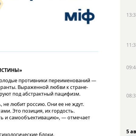
13:3
11:3
09:4
ИСТИНЫ»
 молодые противники переименований —
оранты. Выраженной любви к стране-
кируют под абстрактный пацифизм.
08:3
, не любит россию. Они ее не ждут.
ами. Это позиция, их гордость.
ть и самообъективацию», — отмечает
5 а
сихологические блоки.