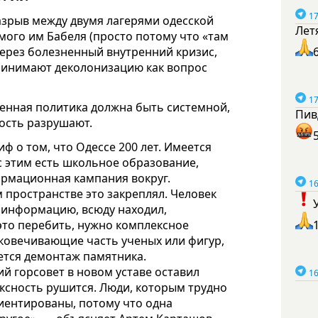
17
зрыв между двумя лагерями одесской
Лет
ого им Бабеля (просто потому что «там
через болезненный внутренний кризис,
принимают деколонизацию как вопрос
17
венная политика должна быть системной,
Пив
ность разрушают.
иф о том, что Одессе 200 лет. Имеется
с этим есть школьное образование,
рмационная кампания вокруг.
16
 пространстве это закреплял. Человек
л информацию, всюду находил,
это перебить, нужно комплексное
ековечивающие часть ученых или фигур,
ется демонтаж памятника.
й горсовет в новом уставе оставил
16
лексность рушится. Люди, которым трудно
иентированы, потому что одна