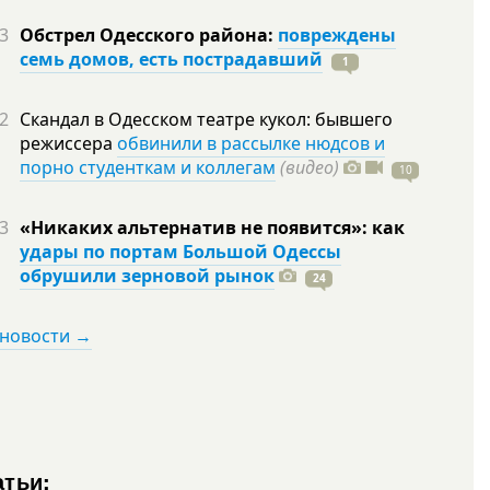
3
Обстрел Одесского района:
повреждены
семь домов, есть пострадавший
1
2
Скандал в Одесском театре кукол: бывшего
режиссера
обвинили в рассылке нюдсов и
порно студенткам и коллегам
(видео)
10
3
«Никаких альтернатив не появится»: как
удары по портам Большой Одессы
обрушили зерновой рынок
24
 новости →
атьи: