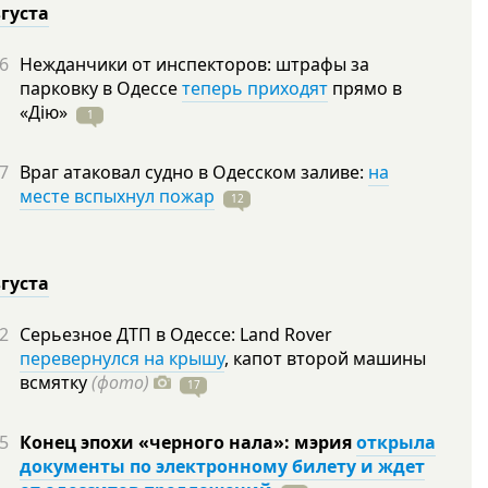
вгуста
6
Нежданчики от инспекторов: штрафы за
парковку в Одессе
теперь приходят
прямо в
«Дію»
1
7
Враг атаковал судно в Одесском заливе:
на
месте вспыхнул пожар
12
вгуста
2
Серьезное ДТП в Одессе: Land Rover
перевернулся на крышу
, капот второй машины
всмятку
(фото)
17
5
Конец эпохи «черного нала»: мэрия
открыла
документы по электронному билету и ждет