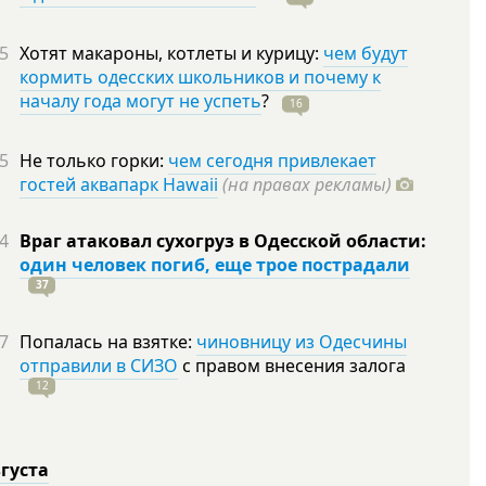
5
Хотят макароны, котлеты и курицу:
чем будут
кормить одесских школьников и почему к
началу года могут не успеть
?
16
5
Не только горки:
чем сегодня привлекает
гостей аквапарк Hawaii
(на правах рекламы)
4
Враг атаковал сухогруз в Одесской области:
один человек погиб, еще трое пострадали
37
7
Попалась на взятке:
чиновницу из Одесчины
отправили в СИЗО
с правом внесения залога
12
вгуста