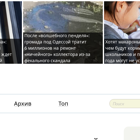
После «волшебного пенделя»:
а»:
громада под Одессой тратит
Хотят макароны
ы
6 миллионов на ремонт
чем будут корм
и ждет
«ничейного» коллектора из-за
школьников и п
й
фекального скандала
года могут не у
Архив
Топ