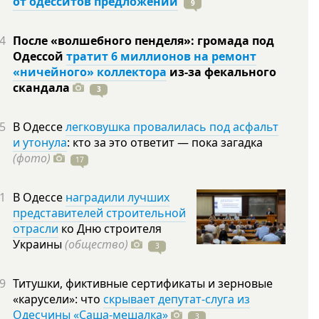
от одесситов предложений
9
4
После «волшебного пенделя»: громада под
Одессой
тратит 6 миллионов на ремонт
«ничейного» коллектора
из-за фекального
скандала
3
5
В Одессе
легковушка провалилась под асфальт
и утонула
: кто за это ответит — пока загадка
(фото)
17
1
В Одессе
наградили лучших
представителей строительной
отрасли
ко Дню строителя
Украины
(общество)
3
9
Титушки, фиктивные сертификаты и зерновые
«карусели»: что
скрывает депутат-слуга из
Одесчины «Саша-мешалка»
3