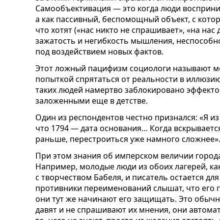
Самообъективация — это когда люди восприним
а как пассивный, беспомощный объект, с кото
что хотят («нас никто не спрашивает», «на нас
зажатость и негибкость мышления, неспособн
под воздействием новых фактов.
Этот ложный пацифизм социологи называют 
попыткой спрятаться от реальности в иллюзию,
таких людей намертво заблокировано эффект
заложенными еще в детстве.
Один из респондентов честно признался: «Я из
что 1794 — дата основания… Когда вскрывается
раньше, перестроиться уже намного сложнее»
При этом знания об имперском величии города
Например, молодые люди из обоих лагерей, ка
с творчеством Бабеля, и писатель остается для
противники переименований слышат, что его п
они тут же начинают его защищать. Это обычн
давят и не спрашивают их мнения, они автом