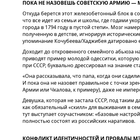
ПОКА НЕ НАЗОВЕШЬ СОВЕТСКУЮ АРМИЮ — 
Откуда берется этот железобетонный блок в с
что все идет из семьи и школы, где годами у
города в 1794 году в пустой степи». Мозг наме
полученную в детстве, игнорируя исторические
упоминание Кочубеева/Хаджибея датировано е
Доходит до откровенного семейного абьюза н
приводят пример молодой одесситки, которую о
при СССР, буквально дрессировал на знание ст
«Она рассказывала, что папа, когда они садили
И пока она не назовет правильное с точки зре
Армии или Чкалова, к примеру), даже не имперс
Девушка, которая не застала СССР, под таким 
как обязательный «скилл» для выживания в с
тут выступает соучастником: «базовые настрой
полностью состоят из российских наративов.
КОНФЛИКТ ИДЕНТИЧНОСТЕЙ И ПРОВАЛЫ М