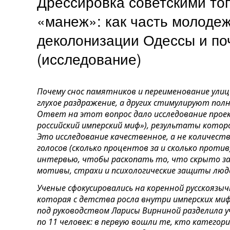
Дрессировка советскими то
«манеж»: как часть молоде
деколонизации Одессы и по
(исследование)
Почему снос памятников и переименование ули
глухое раздражение, а других стимулируют пол
Ответ на этот вопрос дало исследование прое
российский имперский миф»), результаты котор
Это исследование качественное, а не количест
голосов (сколько процентов за и сколько проти
интервью, чтобы раскопать то, что скрыто з
мотивы, страхи и психологические защиты лю
Ученые сфокусировались на коренной русскоязыч
которая с детства росла внутри имперских миф
под руководством Ларисы Вирниной разделила у
по 11 человек: в первую вошли те, кто категор