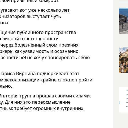
ь свой привычный комфорт.
угасают вот уже несколько лет,
онизаторов выступает чуть
ова.
ищения публичного пространства
о личной ответственности
и через болезненный слом прежних
ркеры как уязвимость и осознанно
асности: «Я не хочу спонсировать свою
Лариса Вирнина подчеркивает этот
ам деколонизации крайне сложно пройти
льно.
ый вторая группа прошла своими силами,
у. Для них это переосмысление
тным: требует огромных внутренних