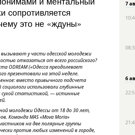
понимами и ментальный
7 а
жи сопротивляется
10:4
чему это не «ждуны»
08:3
ц вызывают у части одесской молодежи
ностью отказаться от всего российского?
кта ODREAM («Одесса преодолевает
ого презентовали на этой неделе.
6 а
венное: вместо привычного подсчета
в) социологи использовали глубинные
22:5
а сухой статистикой, — истинные
дей.
ной молодежи Одессы от 18 до 30 лет,
ов. Команда MAS «Mova Moria»
21:4
частников на две полярные группы
ически против любых изменений в городе,