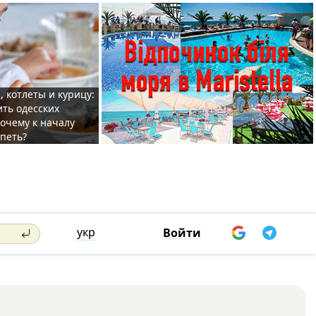
, котлеты и курицу:
ить одесских
очему к началу
спеть?
укр
Войти