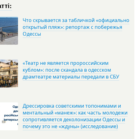
тті:
Что скрывается за табличкой «официально
открытый пляж»: репортаж с побережья
Одессы
«Театр не является пророссийским
кублом»: после скандала в одесском
драмтеатре материалы передали в СБУ
Дрессировка советскими топонимами и
ментальный «манеж»: как часть молодежи
сопротивляется деколонизации Одессы и
почему это не «ждуны» (исследование)