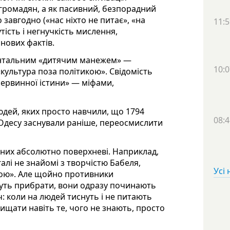
громадян, а як пасивний, безпорадний
 завгодно («нас ніхто не питає», «на
11:5
утість і негнучкість мислення,
нових фактів.
ентальним «дитячим манежем» —
10:0
«культура поза політикою». Свідомість
ервинної істини» — міфами,
людей, яких просто навчили, що 1794
08:4
 Одесу заснували раніше, переосмислити
 них абсолютно поверхневі. Наприклад,
галі не знайомі з творчістю Бабеля,
Усі
ною». Але щойно противники
уть прибрати, вони одразу починають
: коли на людей тиснуть і не питають
ищати навіть те, чого не знають, просто