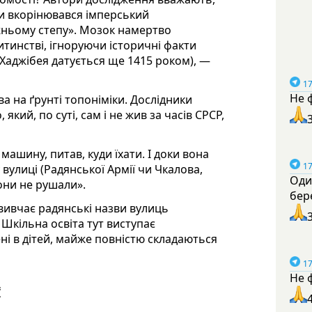
ами вкорінювався імперський
жньому степу». Мозок намертво
итинстві, ігноруючи історичні факти
/Хаджібея датується ще 1415 роком), —
17
Не 
а на ґрунті топоніміки. Дослідники
який, по суті, сам і не жив за часів СРСР,
машину, питав, куди їхати. І доки вона
17
 вулиці (Радянської Армії чи Чкалова,
Оди
вони не рушали».
бер
 вивчає радянські назви вулиць
 Шкільна освіта тут виступає
ні в дітей, майже повністю складаються
17
Не 
Ї