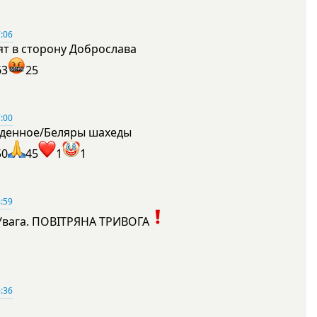
:06
ят в сторону Доброслава
63
25
:00
денное/Беляры шахеды
50
45
1
1
:59
Увага. ПОВІТРЯНА ТРИВОГА
1
:36