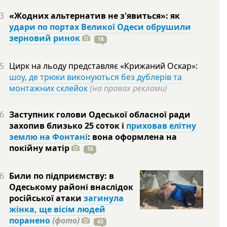
3
«Жодних альтернатив не з'явиться»: як
удари по портах Великої Одеси обрушили
зерновий ринок
18
5
Цирк на льоду представляє «Крижаний Оскар»:
шоу, де трюки виконуються без дублерів та
монтажних склейок
(на правах реклами)
6
Заступник голови Одеської обласної ради
захопив близько 25 соток і
приховав елітну
землю на Фонтані
: вона оформлена на
покійну
матір
10
6
Били по підприємству: в
Одеському районі внаслідок
російської атаки
загинула
жінка, ще вісім людей
поранено
(фото)
43