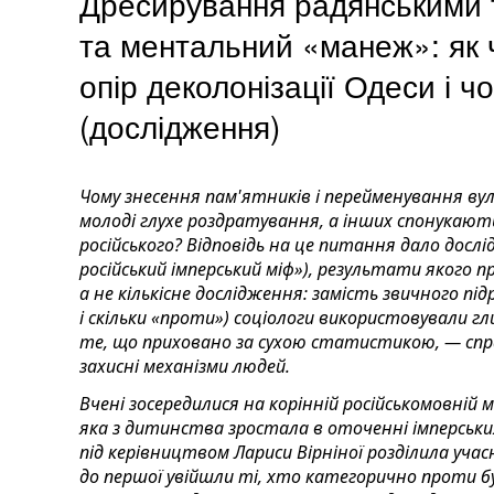
Дресирування радянськими 
та ментальний «манеж»: як 
опір деколонізації Одеси і 
(дослідження)
Чому знесення пам'ятників і перейменування ву
молоді глухе роздратування, а інших спонукают
російського? Відповідь на це питання дало дос
російський імперський міф»), результати якого 
а не кількісне дослідження: замість звичного підр
і скільки «проти») соціологи використовували г
те, що приховано за сухою статистикою, — спр
захисні механізми людей.
Вчені зосередилися на корінній російськомовній мо
яка з дитинства зростала в оточенні імперських
під керівництвом Лариси Вірніної розділила учасни
до першої увійшли ті, хто категорично проти буд