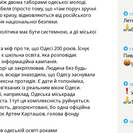
між двома таборами одеської молоді.
беля (просто тому, що «там поруч зручні
17
 кризу, відмовляються від російського
Лет
ня національної безпеки.
ітика має бути системною, а дії міської
 міф про те, що Одесі 200 років. Існує
17
 є шкільна освіта, яка розповідає
Пив
 інформаційна кампанія.
орі це закріплював. Людина без будь-
ію, всюди знаходила, що Одесу заснувала
ксна протидія. Є дати й топоніміка,
16
в'язаних із реальним віком Одеси.
і, наприклад, Одеська міськрада
та. І тут ця комплексність руйнується.
сть, дезорієнтовані, бо одна офіційна
нює Артем Карташов, голова фонду
16
в одеській освіті роками