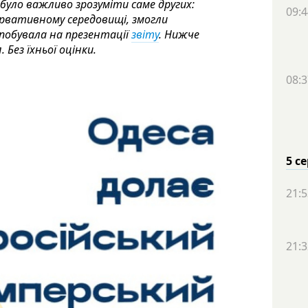
 було важливо зрозуміти саме других:
09:4
ервативному середовищі, змогли
 побувала на презентації
звіту
. Нижче
Без їхньої оцінки.
08:3
5 с
21:5
21:3