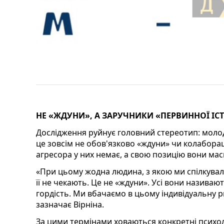
НЕ «ЖДУНИ», А ЗАРУЧНИКИ «ПЕРВИННОЇ ІС
Дослідження руйнує головний стереотип: мол
це зовсім не обов'язково «ждуни» чи колаборац
агресора у них немає, а свою позицію вони мас
«При цьому жодна людина, з якою ми спілкувал
її не чекають. Це не «ждуни». Усі вони називают
гордість. Ми вбачаємо в цьому індивідуальну ри
зазначає Вірніна.
За цими термінами ховаються конкретні психол