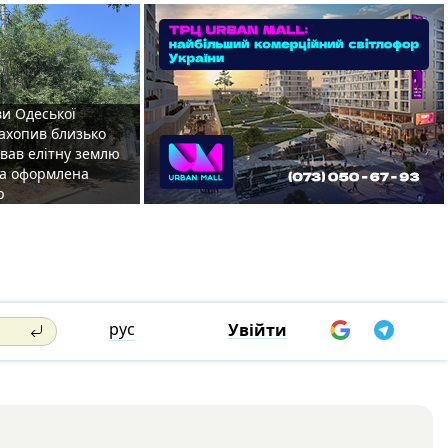
ви Одеської
захопив близько
овав елітну землю
на оформлена
р
рус
Увійти