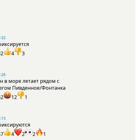
:32
фиксируется
32
4
3
:26
н в море летает рядом с
егом Пивденное/Фонтанка
32
12
1
:15
фиксируются
47
4
2
2
1