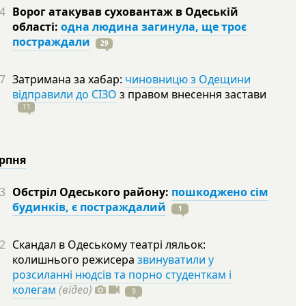
4
Ворог атакував суховантаж в Одеській
області:
одна людина загинула, ще троє
постраждали
29
7
Затримана за хабар:
чиновницю з Одещини
відправили до СІЗО
з правом внесення застави
11
ерпня
3
Обстріл Одеського району:
пошкоджено сім
будинків, є постраждалий
1
2
Скандал в Одеському театрі ляльок:
колишнього режисера
звинуватили у
розсиланні нюдсів та порно студенткам і
колегам
(відео)
9