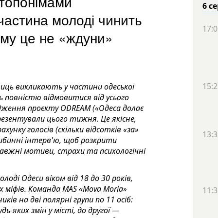
топонімами
6 с
частина молоді чинить
17:0
чому це не «ждуни»
15:2
лиць викликають у частини одеської
ь повністю відмовитися від усього
лідження проєкту ODREAM («Одеса долає
презентували цього тижня. Це якісне,
ахунку голосів (скільки відсотків «за»
13:3
либинні інтерв
'
ю, щоб розкрити
авжні мотиви, страхи та психологічні
лоді Одеси віком від 18 до 30 років,
 міфів. Команда MAS «Mova Moria»
11:3
ків на дві полярні групи по 11 осіб:
ь-яких змін у місті, до другої —