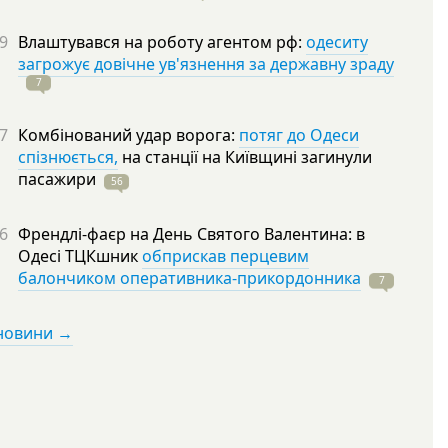
9
Влаштувався на роботу агентом рф:
одеситу
загрожує довічне ув'язнення за державну зраду
7
7
Комбінований удар ворога:
потяг до Одеси
спізнюється,
на станції на Київщині загинули
пасажири
56
6
Френдлі-фаєр на День Святого Валентина: в
Одесі ТЦКшник
обприскав перцевим
балончиком оперативника-прикордонника
7
 новини →