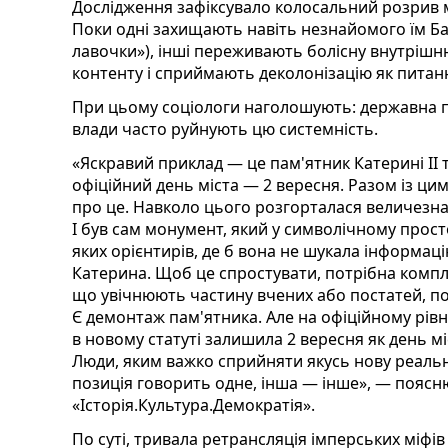
Дослідження зафіксувало колосальний розрив 
Поки одні захищають навіть незнайомого їм Ба
лавочки»), інші переживають болісну внутрішню
контенту і сприймають деколонізацію як питан
При цьому соціологи наголошують: державна пол
влади часто руйнують цю системність.
«Яскравий приклад — це пам'ятник Катерині II та
офіційний день міста — 2 вересня. Разом із цим
про це. Навколо цього розгорталася величезна
І був сам монумент, який у символічному прост
яких орієнтирів, де б вона не шукала інформац
Катерина. Щоб це спростувати, потрібна компле
що увічнюють частину вчених або постатей, по
Є демонтаж пам'ятника. Але на офіційному рівн
в новому статуті залишила 2 вересня як день міс
Люди, яким важко сприйняти якусь нову реальні
позиція говорить одне, інша — інше», — пояс
«Історія.Культура.Демократія».
По суті, тривала ретрансляція імперських міфів 