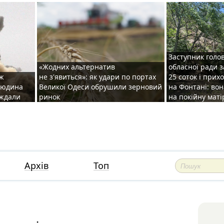
Заступник голо
«Жодних альтернатив
обласної ради 
аж
не з'явиться»: як удари по портах
25 соток і прих
 людина
Великої Одеси обрушили зерновий
на Фонтані: во
аждали
ринок
на покійну маті
Архів
Топ