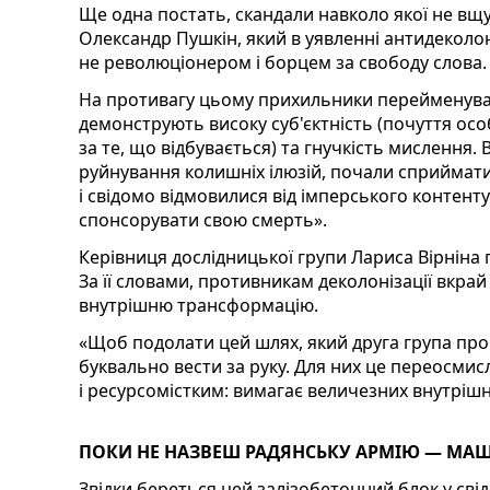
Ще одна постать, скандали навколо якої не вщу
Олександр Пушкін, який в уявленні антидеколо
не революціонером і борцем за свободу слова.
На противагу цьому прихильники перейменува
демонструють високу суб'єктність (почуття осо
за те, що відбувається) та гнучкість мислення
руйнування колишніх ілюзій, почали сприймати
і свідомо відмовилися від імперського контенту
спонсорувати свою смерть».
Керівниця дослідницької групи Лариса Вірніна
За її словами, противникам деколонізації вкра
внутрішню трансформацію.
«Щоб подолати цей шлях, який друга група пр
буквально вести за руку. Для них це переосми
і ресурсомістким: вимагає величезних внутрішніх
ПОКИ НЕ НАЗВЕШ РАДЯНСЬКУ АРМІЮ — МАШ
Звідки береться цей залізобетонний блок у сві