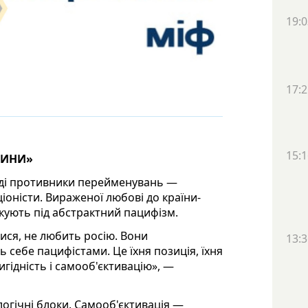
19:0
17:2
15:1
ТИНИ»
оді противники перейменувань —
іоністи. Вираженої любові до країни-
кують під абстрактний пацифізм.
ися, не любить росію. Вони
13:3
ь себе пацифістами. Це їхня позиція, їхня
гідність і самооб'єктивацію», —
огічні блоки. Самооб'єктивація —