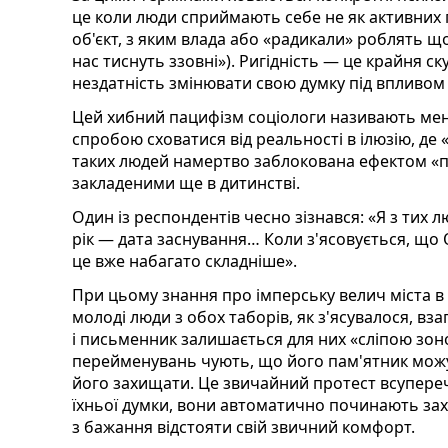
це коли люди сприймають себе не як активних 
об'єкт, з яким влада або «радикали» роблять що
нас тиснуть ззовні»). Ригідність — це крайня ск
нездатність змінювати свою думку під впливом 
Цей хибний пацифізм соціологи називають м
спробою сховатися від реальності в ілюзію, де 
таких людей намертво заблокована ефектом «п
закладеними ще в дитинстві.
Один із респондентів чесно зізнався: «Я з тих 
рік — дата заснування… Коли з'ясовується, що
це вже набагато складніше».
При цьому знання про імперську велич міста в
молоді люди з обох таборів, як з'ясувалося, вза
і письменник залишається для них «сліпою зо
перейменувань чують, що його пам'ятник мож
його захищати. Це звичайний протест всупереч
їхньої думки, вони автоматично починають зах
з бажання відстояти свій звичний комфорт.