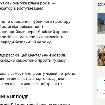
хають ось уже кілька років, —
Ста
нізаторів виступає мало
нь та очищення публічного простору
бистої відповідальності
. Вони пройшли через болісний процес
 російські маркери як вразливість
 заради безпеки: «Я не хочу
 підкреслює цей ментальний розрив.
й складно самостійно пройти ту саму
ойшла самостійно, решту людей потрібно
слення виявляється надто складним
 зусиль і психологічної зрілості».
ИНА НЕ ПОЇДЕ
домості? Автори дослідження вважають,