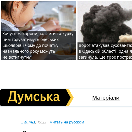
Хочуть макарони, котлети та курку:
чим годуватимуть одеських
школярів і чому до початку
Ворог атакував суховант
навчального року можуть
в Одеській області: одна
не встигнути?
загинула, ще троє постр
Матеріали
5 липня
, 19:23
Читать на русском