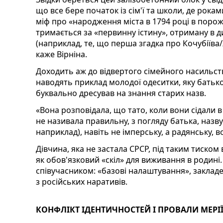
що все бере початок із сім'ї та школи, де рок
міф про «народження міста в 1794 році в поро
тримається за «первинну істину», отриману в д
(наприклад, те, що перша згадка про Кочубіїва
каже Вірніна.
Доходить аж до відвертого сімейного насильств
наводять приклад молодої одеситки, яку батько, 
буквально дресував на знання старих назв.
«Вона розповідала, що тато, коли вони сідали в 
не називала правильну, з погляду батька, назву
наприклад), навіть не імперську, а радянську, 
Дівчина, яка не застала СРСР, під таким тиском
як обов'язковий «скіл» для виживання в родині.
співучасником: «базові налаштування», закладе
з російських наративів.
КОНФЛІКТ ІДЕНТИЧНОСТЕЙ І ПРОВАЛИ МЕРІ