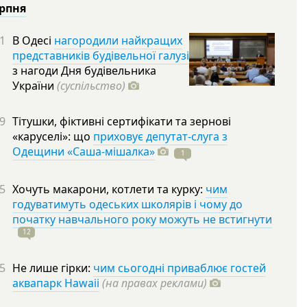
ерпня
1
В Одесі
нагородили найкращих
представників будівельної галузі
з нагоди Дня будівельника
України
(суспільство)
9
Тітушки, фіктивні сертифікати та зернові
«каруселі»: що
приховує депутат-слуга з
Одещини «Саша-мішалка»
1
5
Хочуть макарони, котлети та курку:
чим
годуватимуть одеських школярів і чому до
початку навчального року можуть не встигнути
12
5
Не лише гірки:
чим сьогодні приваблює гостей
аквапарк Hawaii
(на правах реклами)