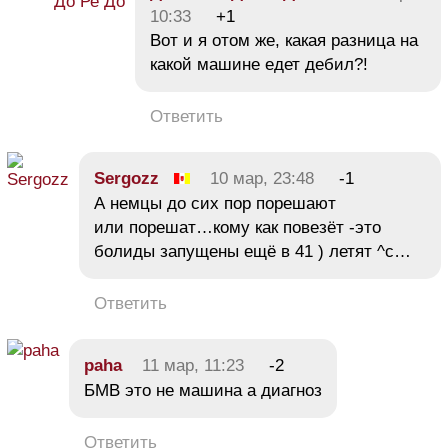
10:33
+1
Вот и я отом же, какая разница на
какой машине едет дебил?!
Ответить
Sergozz
10 мар, 23:48
-1
А немцы до сих пор порешают
или порешат…кому как повезёт -это
болиды запущены ещё в 41 ) летят ^с…
Ответить
paha
11 мар, 11:23
-2
БМВ это не машина а диагноз
Ответить