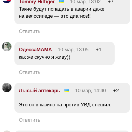
Tommy Hilfiger
10 мар, 13:02
+7
Такие будут попадать в аварии даже
на велосипеде — это диагноз!!
Ответить
ОдессаМАМА
10 мар, 13:05
+1
как же скучно я живу))
Ответить
Лысый аптекарь
10 мар, 14:40
+2
Это он в казино на против УВД спешил.
Ответить