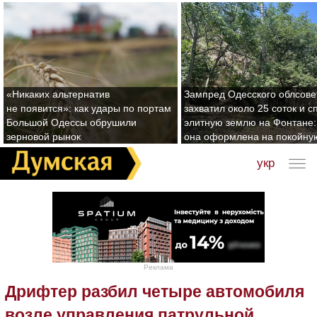
«Никаких альтернатив
Зампред Одесского облсове
не появится»: как удары по портам
захватил около 25 соток и с
Большой Одессы обрушили
элитную землю на Фонтане:
зерновой рынок
она оформлена на покойну
укр
Реклама
Дрифтер разбил четыре автомобиля
возле управления патрульной