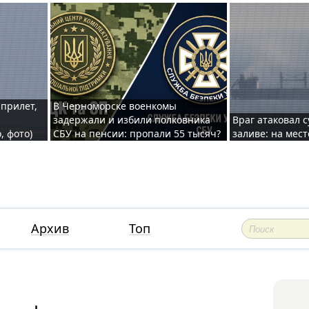
 прилет,
В Черноморске военкомы
задержали и избили полковника
Враг атаковал 
, фото)
СБУ на пенсии: пропали 55 тысяч?
заливе: на мес
Архив
Топ