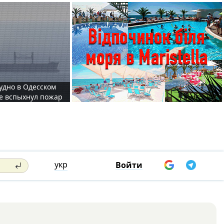
судно в Одесском
те вспыхнул пожар
укр
Войти