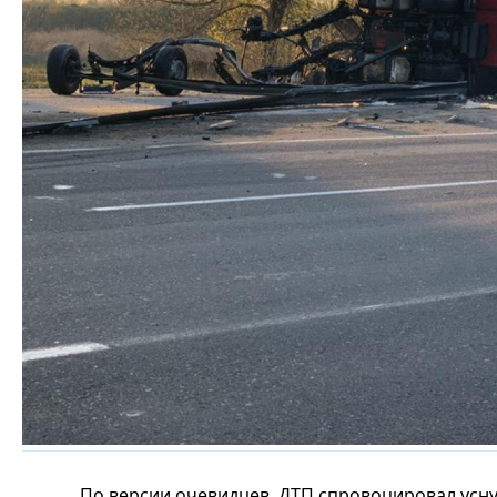
По версии очевидцев, ДТП спровоцировал усн