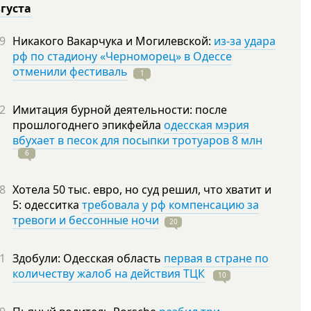
вгуста
9
Никакого Вакарчука и Могилевской:
из-за удара
рф по стадиону «Черноморец» в Одессе
отменили фестиваль
1
2
Имитация бурной деятельности: после
прошлогоднего эпикфейла
одесская мэрия
вбухает в песок для посыпки тротуаров 8 млн
6
8
Хотела 50 тыс. евро, но суд решил, что хватит и
5: одесситка
требовала у рф компенсацию за
тревоги и бессонные ночи
20
1
Здобули: Одесская область
первая в стране по
количеству жалоб на действия ТЦК
10