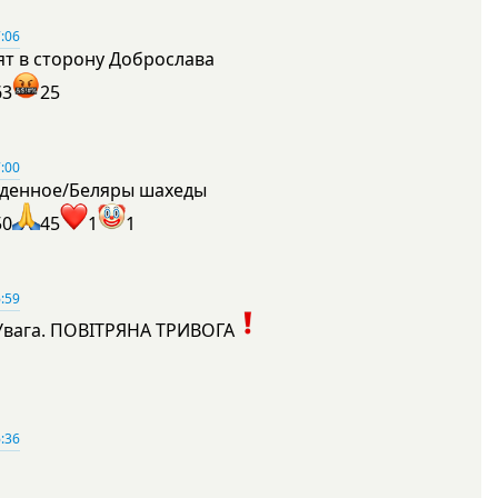
:06
ят в сторону Доброслава
63
25
:00
денное/Беляры шахеды
50
45
1
1
:59
Увага. ПОВІТРЯНА ТРИВОГА
1
:36