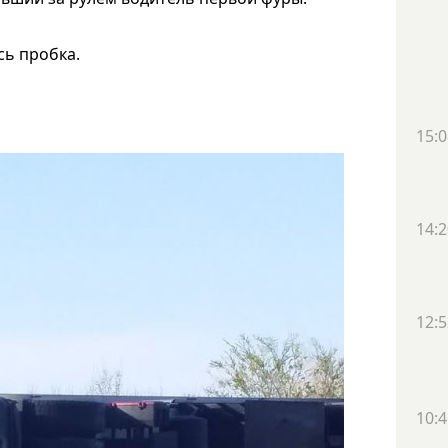
ась пробка.
15:0
14:2
12:5
10:4