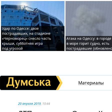
Удар по Одессе: двое
пострадавших, на стадионе
«Черноморец» снесло часть
Атака на Одессу: в городе
крыши, субботняя игра
в море горит судно, есть
под угрозой
пострадавшие (обновлено
Материалы
20 апреля 2019
, 10:44