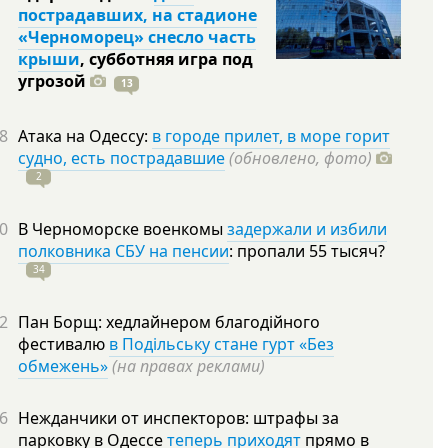
пострадавших, на стадионе
«Черноморец» снесло часть
крыши
, субботняя игра под
угрозой
13
8
Атака на Одессу:
в городе прилет, в море горит
судно, есть пострадавшие
(обновлено, фото)
2
0
В Черноморске военкомы
задержали и избили
полковника СБУ на пенсии
: пропали 55
тысяч?
34
2
Пан Борщ: хедлайнером благодійного
фестивалю
в Подільську стане гурт «Без
обмежень»
(на правах реклами)
6
Нежданчики от инспекторов: штрафы за
парковку в Одессе
теперь приходят
прямо в