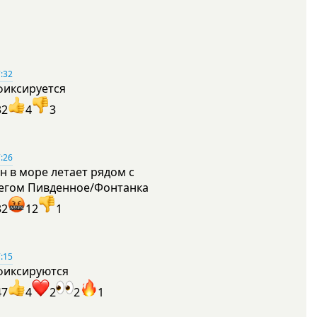
:32
фиксируется
32
4
3
:26
н в море летает рядом с
егом Пивденное/Фонтанка
32
12
1
:15
фиксируются
47
4
2
2
1