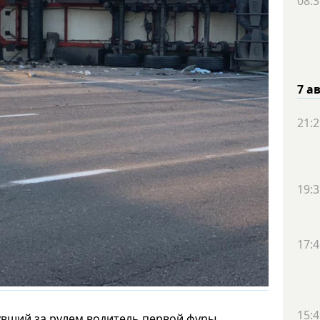
08:3
7 а
21:2
19:3
17:4
15:4
увший за рулем водитель первой фуры.