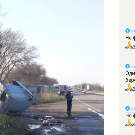
17
Не 
17
Оди
бер
17
Не 