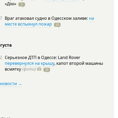
«Дію»
5
7
Враг атаковал судно в Одесском заливе:
на
месте вспыхнул пожар
20
вгуста
2
Серьезное ДТП в Одессе: Land Rover
перевернулся на крышу
, капот второй машины
всмятку
(фото)
38
 новости →