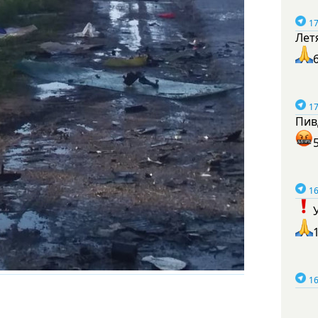
17
Лет
17
Пив
16
16