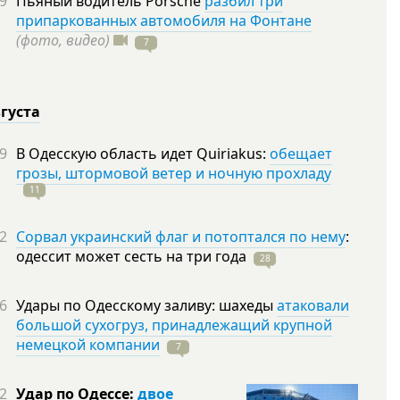
9
Пьяный водитель Porsche
разбил три
припаркованных автомобиля на Фонтане
(фото, видео)
7
вгуста
9
В Одесскую область идет Quiriakus:
обещает
грозы, штормовой ветер и ночную прохладу
11
2
Сорвал украинский флаг и потоптался по нему
:
одессит может сесть на три
года
28
6
Удары по Одесскому заливу: шахеды
атаковали
большой сухогруз, принадлежащий крупной
немецкой компании
7
2
Удар по Одессе:
двое