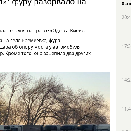
в»: фуру разорвало на
8 а
20:4
а сегодня на трассе «Одесса-Киев».
а на село Еремеевка, фура
17:3
удара об опору моста у автомобиля
. Кроме того, она зацепила два других
.
14:2
11:4