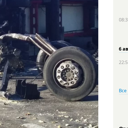
08:3
6 а
22:5
Все