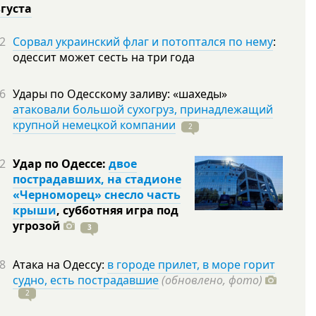
вгуста
2
Сорвал украинский флаг и потоптался по нему
:
одессит может сесть на три года
6
Удары по Одесскому заливу: «шахеды»
атаковали большой сухогруз, принадлежащий
крупной немецкой компании
2
2
Удар по Одессе:
двое
пострадавших, на стадионе
«Черноморец» снесло часть
крыши
, субботняя игра под
угрозой
3
8
Атака на Одессу:
в городе прилет, в море горит
судно, есть пострадавшие
(обновлено, фото)
2