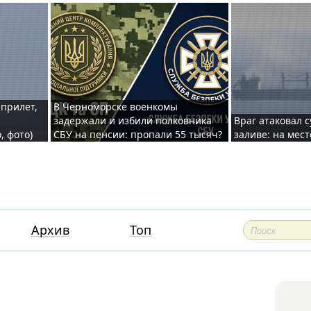
 прилет,
В Черноморске военкомы
задержали и избили полковника
Враг атаковал 
, фото)
СБУ на пенсии: пропали 55 тысяч?
заливе: на мес
Архив
Топ