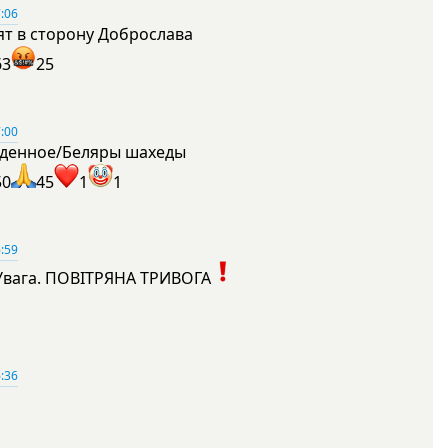
:06
ят в сторону Доброслава
63
25
:00
денное/Беляры шахеды
50
45
1
1
:59
Увага. ПОВІТРЯНА ТРИВОГА
1
:36