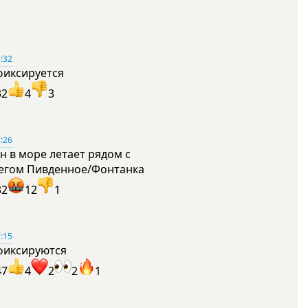
:32
фиксируется
32
4
3
:26
н в море летает рядом с
егом Пивденное/Фонтанка
32
12
1
:15
фиксируются
47
4
2
2
1