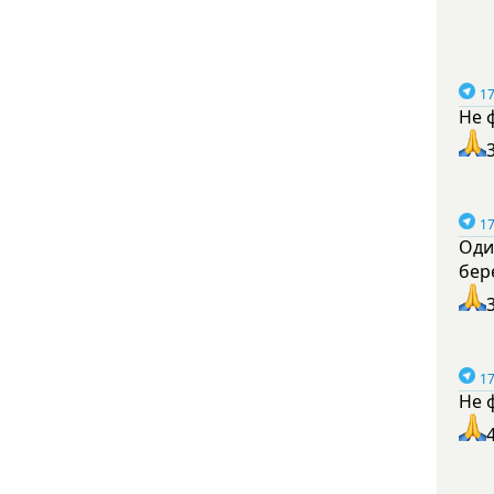
17
Не 
17
Оди
бер
17
Не 