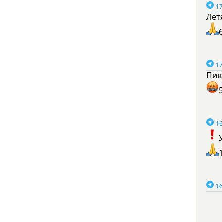
17
Лет
17
Пив
16
16