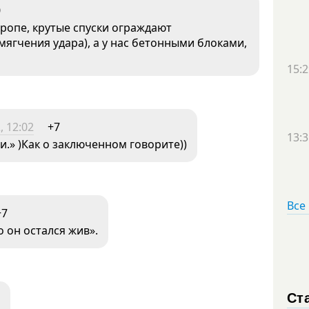
0
вропе, крутые спуски ограждают
мягчения удара), а у нас бетонными блоками,
15:2
, 12:02
+7
13:3
.» )Как о заключенном говорите))
Все
+7
о он остался жив».
Ст