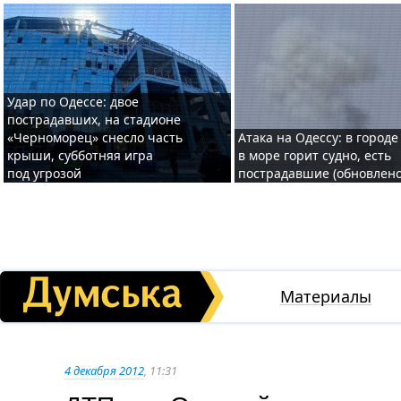
Удар по Одессе: двое
пострадавших, на стадионе
«Черноморец» снесло часть
Атака на Одессу: в городе
крыши, субботняя игра
в море горит судно, есть
под угрозой
пострадавшие (обновлено
Материалы
4 декабря 2012
, 11:31