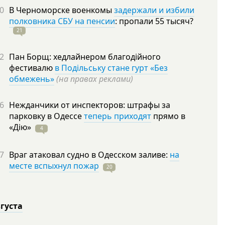
0
В Черноморске военкомы
задержали и избили
полковника СБУ на пенсии
: пропали 55
тысяч?
21
2
Пан Борщ: хедлайнером благодійного
фестивалю
в Подільську стане гурт «Без
обмежень»
(на правах реклами)
6
Нежданчики от инспекторов: штрафы за
парковку в Одессе
теперь приходят
прямо в
«Дію»
4
7
Враг атаковал судно в Одесском заливе:
на
месте вспыхнул пожар
20
вгуста