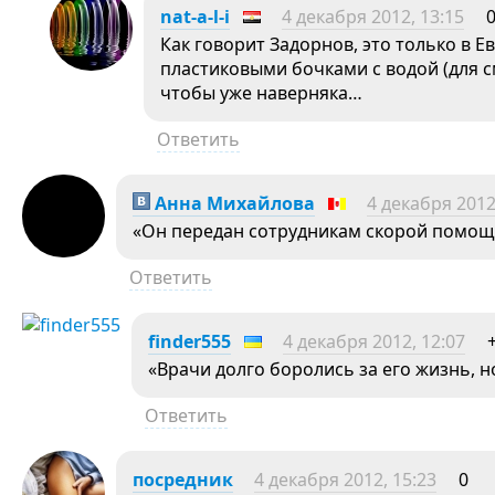
nat-a-l-i
4 декабря 2012, 13:15
Как говорит Задорнов, это только в Е
пластиковыми бочками с водой (для с
чтобы уже наверняка…
Ответить
Анна Михайлова
4 декабря 2012
«Он передан сотрудникам скорой помощи
Ответить
finder555
4 декабря 2012, 12:07
«Врачи долго боролись за его жизнь, н
Ответить
посредник
4 декабря 2012, 15:23
0