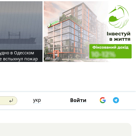
судно в Одесском
те вспыхнул пожар
укр
Войти