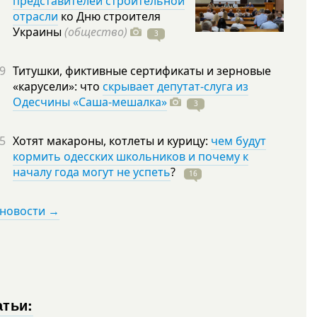
представителей строительной
отрасли
ко Дню строителя
Украины
(общество)
3
9
Титушки, фиктивные сертификаты и зерновые
«карусели»: что
скрывает депутат-слуга из
Одесчины «Саша-мешалка»
3
5
Хотят макароны, котлеты и курицу:
чем будут
кормить одесских школьников и почему к
началу года могут не успеть
?
16
 новости →
атьи: