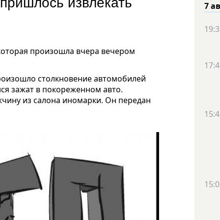
 пришлось извлекать
7 а
19:3
 которая произошла вчера вечером
17:4
произошло столкновение автомобилей
лся зажат в покореженном авто.
чину из салона иномарки. Он передан
15:4
15:0