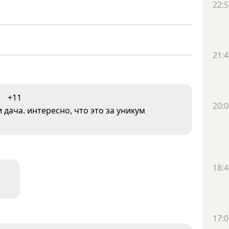
22:5
21:4
+11
20:0
дача. интересно, что это за уникум
18:4
17:0