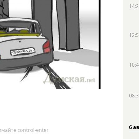
14:2
12:5
10:4
08:3
6 а
майте control-enter