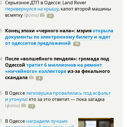
2
Серьезное ДТП в Одессе: Land Rover
перевернулся на крышу
, капот второй машины
всмятку
(фото)
33
5
Конец эпохи «черного нала»: мэрия
открыла
документы по электронному билету и ждет
от одесситов предложений
10
4
После «волшебного пенделя»: громада под
Одессой
тратит 6 миллионов на ремонт
«ничейного» коллектора
из-за фекального
скандала
3
5
В Одессе
легковушка провалилась под асфальт
и утонула
: кто за это ответит — пока загадка
(фото)
17
1
В Одессе
наградили лучших