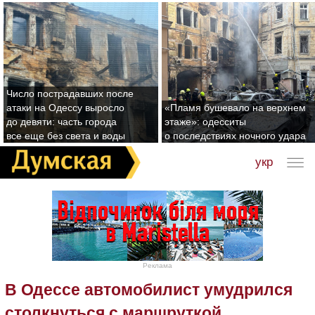
Число пострадавших после
атаки на Одессу выросло
«Пламя бушевало на верхнем
до девяти: часть города
этаже»: одесситы
все еще без света и воды
о последствиях ночного удара
укр
Реклама
В Одессе автомобилист умудрился
столкнуться с маршруткой