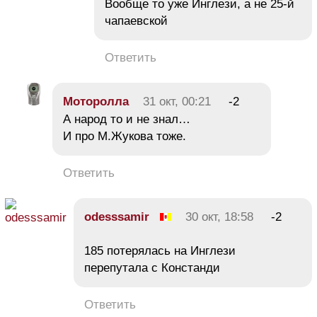
Вообще то уже Инглези, а не 25-й
чапаевской
Ответить
Moтoроллa
31 окт, 00:21
-2
А народ то и не знал…
И про М.Жукова тоже.
Ответить
odesssamir
30 окт, 18:58
-2
185 потерялась на Инглези
перепутала с Констанди
Ответить