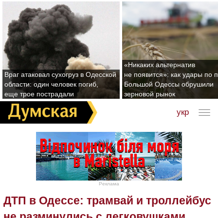
«Никаких альтернатив
Враг атаковал сухогруз в Одесской
не появится»: как удары по 
области: один человек погиб,
Большой Одессы обрушили
еще трое пострадали
зерновой рынок
укр
Реклама
ДТП в Одессе: трамвай и троллейбус
не разминулись с легковушками