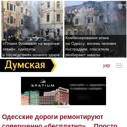
Комбинировання атака
«Пламя бушевало на верхнем
на Одессу: восемь человек
этаже»: одесситы
пострадали, спасатели
о последствиях ночного удара
разбирают завалы
укр
Реклама
Одесские дороги ремонтируют
совершенно «бесплатно»… Просто