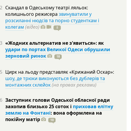
2
Скандал в Одеському театрі ляльок:
колишнього режисера
звинуватили у
розсиланні нюдсів та порно студенткам і
колегам
(відео)
8
3
«Жодних альтернатив не з'явиться»: як
удари по портах Великої Одеси обрушили
зерновий ринок
18
5
Цирк на льоду представляє «Крижаний Оскар»:
шоу, де трюки виконуються без дублерів та
монтажних склейок
(на правах реклами)
6
Заступник голови Одеської обласної ради
захопив близько 25 соток і
приховав елітну
землю на Фонтані
: вона оформлена на
покійну
матір
10