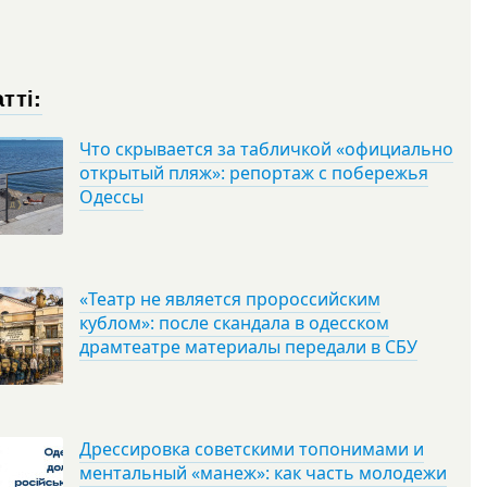
тті:
Что скрывается за табличкой «официально
открытый пляж»: репортаж с побережья
Одессы
«Театр не является пророссийским
кублом»: после скандала в одесском
драмтеатре материалы передали в СБУ
Дрессировка советскими топонимами и
ментальный «манеж»: как часть молодежи