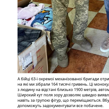
А бійці 63-ї окремої механізованої бригади отри
на які ми зібрали 164 тисячі гривень. Ці моно
з людину на відстані близько 1900 метрів, авто
Широкий кут поля зору дозволяє швидко виявля
навіть за групою фігур, що переміщаються. Вбуд
допоможуть задокументувати все побачене.