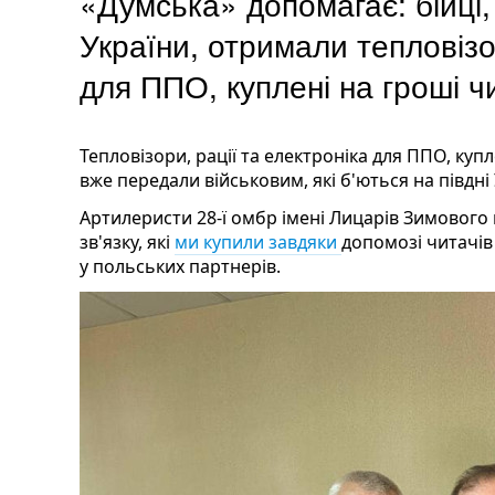
«Думська» допомагає: бійці,
України, отримали тепловізо
для ППО, куплені на гроші ч
Тепловізори, рації та електроніка для ППО, купл
вже передали військовим, які б'ються на півдні 
Артилеристи 28-ї омбр імені Лицарів Зимового 
зв'язку, які
ми купили завдяки
допомозі читачів
у польських партнерів.