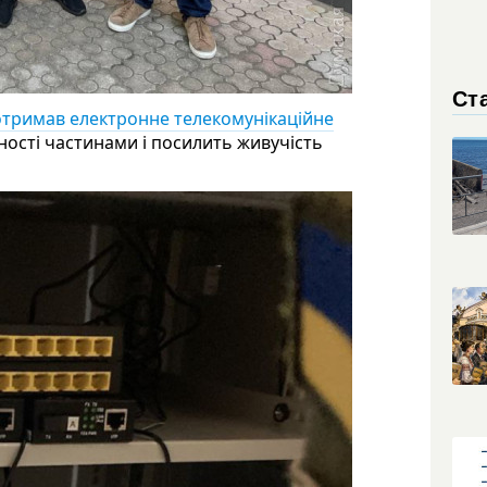
Ста
отримав електронне телекомунікаційне
ості частинами і посилить живучість