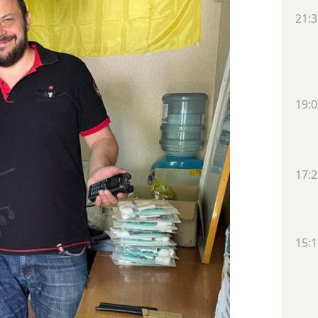
21:3
19:0
17:2
15:1