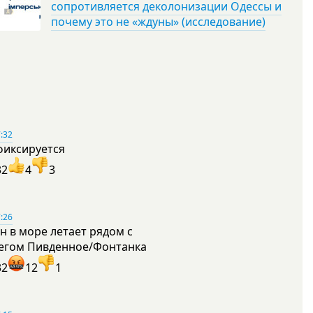
сопротивляется деколонизации Одессы и
почему это не «ждуны» (исследование)
:32
фиксируется
32
4
3
:26
н в море летает рядом с
егом Пивденное/Фонтанка
32
12
1