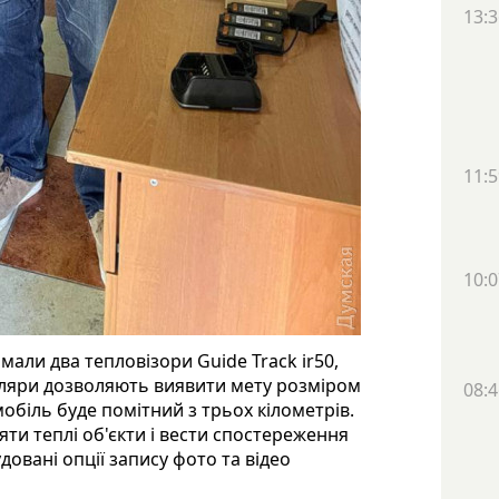
13:3
11:5
10:0
мали два тепловізори Guide Track ir50,
куляри дозволяють виявити мету розміром
08:4
мобіль буде помітний з трьох кілометрів.
ти теплі об'єкти і вести спостереження
овані опції запису фото та відео