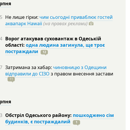
ерпня
5
Не лише гірки:
чим сьогодні приваблює гостей
аквапарк Hawaii
(на правах реклами)
4
Ворог атакував суховантаж в Одеській
області:
одна людина загинула, ще троє
постраждали
12
7
Затримана за хабар:
чиновницю з Одещини
відправили до СІЗО
з правом внесення застави
11
ерпня
3
Обстріл Одеського району:
пошкоджено сім
будинків, є постраждалий
1