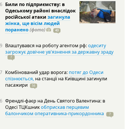
6
Били по підприємству: в
Одеському районі внаслідок
російської атаки
загинула
жінка, ще вісім людей
поранено
(фото)
43
9
Влаштувався на роботу агентом рф:
одеситу
загрожує довічне ув'язнення за державну зраду
7
7
Комбінований удар ворога:
потяг до Одеси
спізнюється,
на станції на Київщині загинули
пасажири
56
6
Френдлі-фаєр на День Святого Валентина: в
Одесі ТЦКшник
обприскав перцевим
балончиком оперативника-прикордонника
7