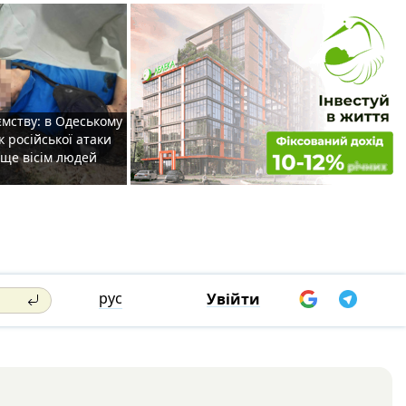
мству: в Одеському
к російської атаки
 ще вісім людей
рус
Увійти