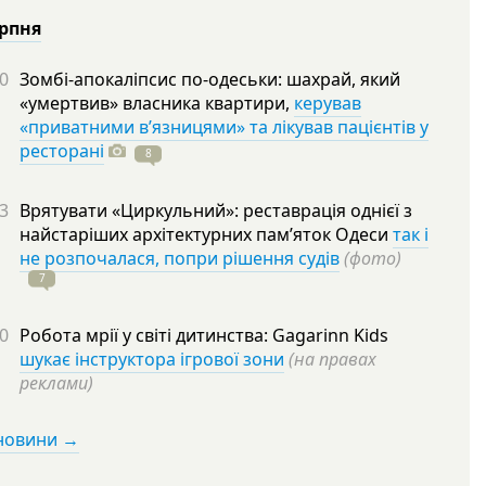
ерпня
0
Зомбі-апокаліпсис по-одеськи: шахрай, який
«умертвив» власника квартири,
керував
«приватними в’язницями» та лікував пацієнтів у
ресторані
8
3
Врятувати «Циркульний»: реставрація однієї з
найстаріших архітектурних пам’яток Одеси
так і
не розпочалася, попри рішення судів
(фото)
7
0
Робота мрії у світі дитинства: Gagarinn Kids
шукає інструктора ігрової зони
(на правах
реклами)
 новини →