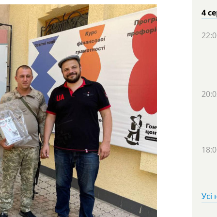
4 с
22:0
20:0
18:0
Усі