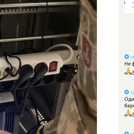
17
Не 
17
Оди
бер