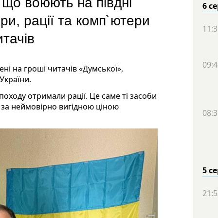
 що воюють на півдні
6 с
ри, рації та комп`ютери
11:3
итачів
09:4
ені на гроші читачів «Думської»,
України.
походу отримали рації. Це саме ті засоби
 за неймовірно вигідною ціною
08:3
5 с
21:5