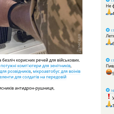
17
Не 
17
Лет
 безліч корисних речей для військових.
17
:
потужні комп'ютери для зенітників
,
Пив
для розвідників
,
мікроавтобус для воїнів
еленти для солдатів на передовій
хисників антидрон-рушниця,
16