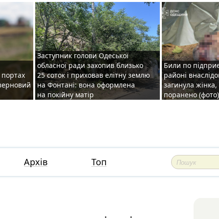
Заступник голови Одеської
обласної ради захопив близько
Били по підприє
о портах
25 соток і приховав елітну землю
районі внаслідо
зерновий
на Фонтані: вона оформлена
загинула жінка,
на покійну матір
поранено (фото)
Архів
Топ