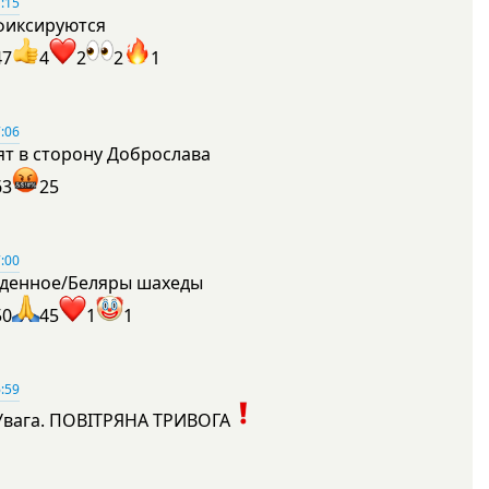
:15
фиксируются
47
4
2
2
1
:06
ят в сторону Доброслава
63
25
:00
денное/Беляры шахеды
50
45
1
1
:59
Увага. ПОВІТРЯНА ТРИВОГА
1