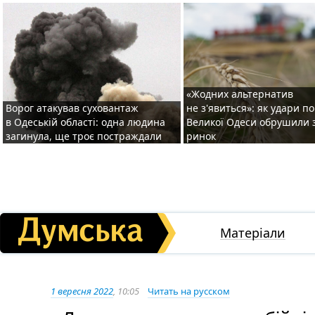
«Жодних альтернатив
Ворог атакував суховантаж
не з'явиться»: як удари п
в Одеській області: одна людина
Великої Одеси обрушили 
загинула, ще троє постраждали
ринок
Матеріали
1 вересня 2022
, 10:05
Читать на русском