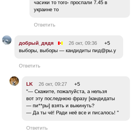
часики то того- проспали 7.45 в
украине то
Ответить
добрый_дядя
26 окт, 09:36
+5
выборы, выборы — кандидиты пид@ры.у
Ответить
LK
26 окт, 09:27
+5
"— Скажите, пожалуйста, а нельзя
вот эту последнюю фразу [кандидаты
— пи**ры] взять и выкинуть?
— Да ты чё! Ради неё все и писалось! "
Ответить