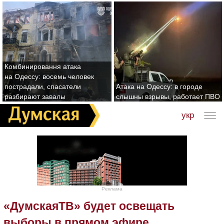
Комбинировання атака
на Одессу: восемь человек
пострадали, спасатели
Атака на Одессу: в городе
разбирают завалы
слышны взрывы, работает ПВО
укр
Реклама
«ДумскаяТВ» будет освещать
выборы в прямом эфире