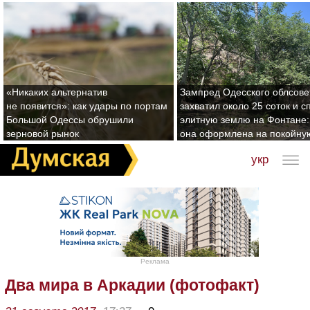
«Никаких альтернатив
Зампред Одесского облсове
не появится»: как удары по портам
захватил около 25 соток и с
Большой Одессы обрушили
элитную землю на Фонтане:
зерновой рынок
она оформлена на покойну
укр
Реклама
Два мира в Аркадии (фотофакт)