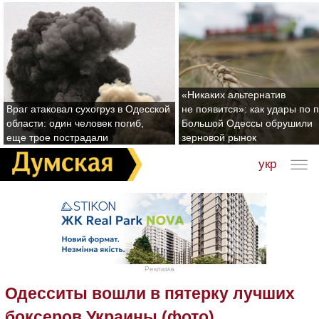
«Никаких альтернатив
Враг атаковал сухогруз в Одесской
не появится»: как удары по 
области: один человек погиб,
Большой Одессы обрушили
еще трое пострадали
зерновой рынок
укр
Реклама
Одесситы вошли в пятерку лучших
боксеров Украины (фото)