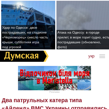
Удар по Одессе: двое
пострадавших, на стадионе
Атака на Одессу: в городе
«Черноморец» снесло часть
прилет, в море горит судно, ест
крыши, субботняя игра
пострадавшие (обновлено,
под угрозой
фото)
укр
Реклама
Два патрульных катера типа
«Айленд» ВМС Украины отправились