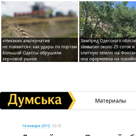
«Никаких альтернатив
Зампред Одесского облсо
не появится»: как удары по портам
захватил около 25 соток и
Большой Одессы обрушили
элитную землю на Фонтан
зерновой рынок
она оформлена на покой
Материалы
14 января 2015
, 12:10