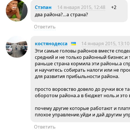
Стэпан
14 января 2015, 12:48
+2
два района?…а страна?
Ответить
костянодесса
14 января 2015, 13:10
Эти самые головы районов вместе спод
средний и не только районный бизнес.и 
раньше страна кормила эти районы.а сп
и научитесь собирать налоги или не про
для развития прибыльности района.
просто воровство довело до ручки все т
оборотом района.а в бюджет ноль.и это 
почему другие которые работают и плат
плохое управление.уйди и дай другим уп
Ответить