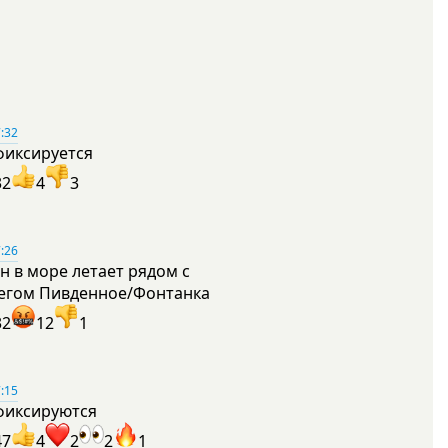
:32
фиксируется
32
4
3
:26
н в море летает рядом с
егом Пивденное/Фонтанка
32
12
1
:15
фиксируются
47
4
2
2
1