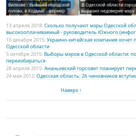
Вилкове - бывший городской
В Одесской области горс
голова, в Кодыме - фермер
выразил недоверие мэру
13 апреля 2018:
Сколько получают мэры Одесской обл
высокооплачиваемый - руководитель Южного (инфог
10 декабря 2015:
Украино-китайская компания хочет 
Одесской области
5 октября 2015:
Выборы мэров в Одесской области: п
переизбираться
28 апреля 2015:
Ананьевский горсовет планирует пер
24 мая 2012:
Одесская область: 26 чиновников вступ
Наверх ↑