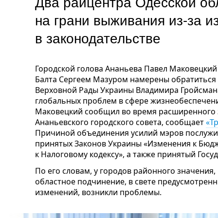
Два райцентра Одесской об
на грани выживания из-за 
в законодательстве
Городской голова Ананьева Павел Маковецкий 
Балта Сергеем Мазуром намерены обратиться 
Верховной Рады Украины Владимира Гройсмана
глобальных проблем в сфере жизнеобеспечени
Маковецкий сообщил во время расширенного 
Ананьевского городского совета, сообщает
«Тр
Причиной объединения усилий мэров послужил
принятых Законов Украины «Изменения к Бюдж
к Налоговому кодексу», а также принятый Госу
По его словам, у городов районного значения,
областное подчинение, в свете предусмотрен
изменений, возникли проблемы.