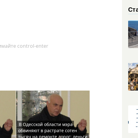
Ст
майте control-enter
В Одесской области мэра
обвиняют в растрате сотен
тысяч на ремонте дорог: деньги