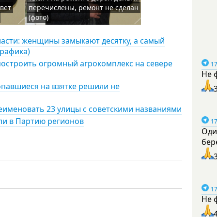
овет
перечислены, ремонт не сделан
(фото)
асти: женщины замыкают десятку, а самый
рафика)
построить огромный агрокомплекс на севере
17
Не 
опавшиеся на взятке решили не
еименовать 23 улицы с советскими названиями
или в Партию регионов
17
Оди
бер
17
Не 