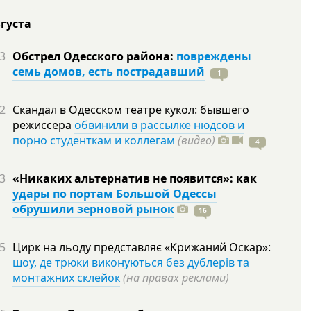
вгуста
3
Обстрел Одесского района:
повреждены
семь домов, есть пострадавший
1
2
Скандал в Одесском театре кукол: бывшего
режиссера
обвинили в рассылке нюдсов и
порно студенткам и коллегам
(видео)
4
3
«Никаких альтернатив не появится»: как
удары по портам Большой Одессы
обрушили зерновой рынок
16
5
Цирк на льоду представляє «Крижаний Оскар»:
шоу, де трюки виконуються без дублерів та
монтажних склейок
(на правах реклами)