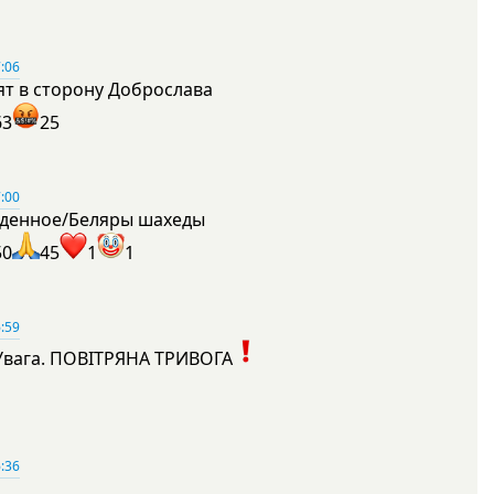
:06
ят в сторону Доброслава
63
25
:00
денное/Беляры шахеды
50
45
1
1
:59
Увага. ПОВІТРЯНА ТРИВОГА
1
:36