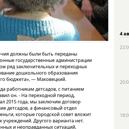
4 а
22:0
очия должны были быть переданы
айонные государственные администрации
этом ряд заключительных и переходных
ование дошкольного образования
ого бюджета», — Маковецкий.
20:0
уда работникам детсадов, с питанием
авил он. - На переходной период,
ал 2015 года, мы заключим договор
ие детсадов, а финансовый отдел
еньги, которые городской совет вложит
18:0
 учреждений. Другого варианта нет.
енных и неоправданных ситуаций,