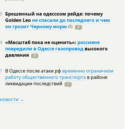
9
Брошенный на одесском рейде: почему
Golden Leo
не спасали до последнего и чем
он грозит Черному морю
7
4
«Масштаб пока не оценить»:
россияне
повредили в Одессе газопровод
высокого
давления
5
1
В Одессе после атаки рф
временно ограничили
работу общественного транспорта
в районе
ликвидации
последствий
5
 новости →