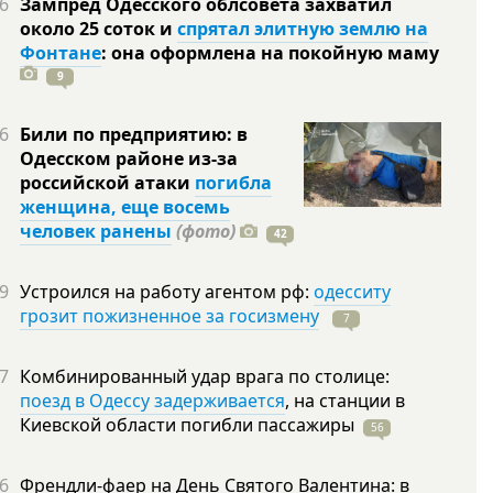
6
Зампред Одесского облсовета захватил
около 25 соток и
спрятал элитную землю на
Фонтане
: она оформлена на покойную
маму
9
6
Били по предприятию: в
Одесском районе из-за
российской атаки
погибла
женщина, еще восемь
человек ранены
(фото)
42
9
Устроился на работу агентом рф:
одесситу
грозит пожизненное за госизмену
7
7
Комбинированный удар врага по столице:
поезд в Одессу задерживается
, на станции в
Киевской области погибли
пассажиры
56
6
Френдли-фаер на День Святого Валентина: в