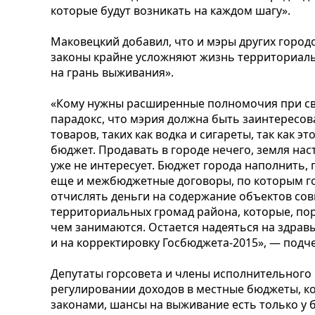
которые будут возникать на каждом шагу».
Маковецкий добавил, что и мэры других город
законы крайне усложняют жизнь территориальн
на грань выживания».
«Кому нужны расширенные полномочия при свя
парадокс, что мэрия должна быть заинтересо
товаров, таких как водка и сигареты, так как э
бюджет. Продавать в городе нечего, земля нас
уже не интересует. Бюджет города наполнить, п
еще и межбюджетные договоры, по которым го
отчислять деньги на содержание объектов со
территориальных громад района, которые, по
чем занимаются. Остается надеяться на здрав
и на корректировку Госбюджета-2015», — подч
Депутаты горсовета и члены исполнительного 
регулировании доходов в местные бюджеты, 
законами, шансы на выживание есть только у