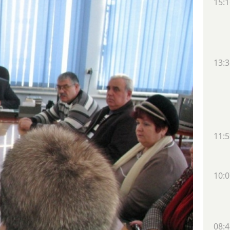
15:1
13:3
11:5
10:0
08:4