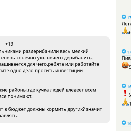
17
Лет
+13
ельниками раздерибанили весь мелкий
17
теперь конечно уже нечего дерибанить.
Пив
рашивается для чего.ребята или работайте
сите.одно дело просить инвестиции
16
акие районы.где кучка людей вледеет всем
все понимают.
ят в бюджет должны кормить других? значит
равлять.
16