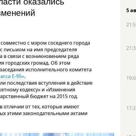
ласти оказались
изменений
5 а
21:5
совместно с мэром соседнего города
21:3
с письмом на имя председателя
 в связи с возникновением ряда
я городских громад. Об этом
заседания исполнительного комитета
асса Е-95»
.
19:0
и последствия вступления в действие
етному кодексу» и «Изменения
дарственный бюджет на 2015 год.
 в отличии от тех, которые имеют
17:2
ных этими законодательными актами