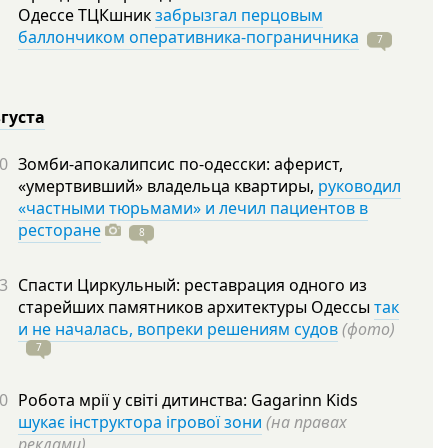
Одессе ТЦКшник
забрызгал перцовым
баллончиком оперативника-пограничника
7
вгуста
0
Зомби-апокалипсис по-одесски: аферист,
«умертвивший» владельца квартиры,
руководил
«частными тюрьмами» и лечил пациентов в
ресторане
8
3
Спасти Циркульный: реставрация одного из
старейших памятников архитектуры Одессы
так
и не началась, вопреки решениям судов
(фото)
7
0
Робота мрії у світі дитинства: Gagarinn Kids
шукає інструктора ігрової зони
(на правах
реклами)