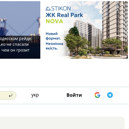
одесском рейде:
Leo не спасали
 чем он грозит
укр
Войти