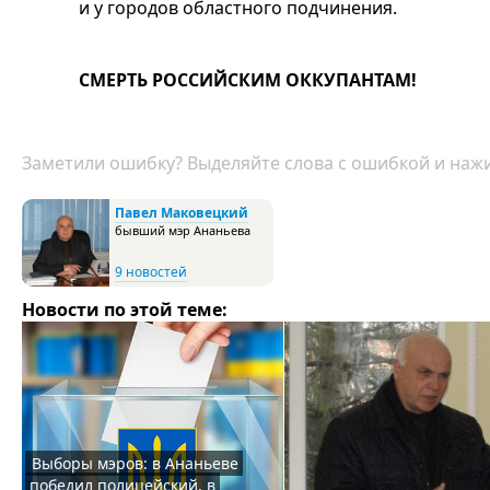
и у городов областного подчинения.
СМЕРТЬ РОССИЙСКИМ ОККУПАНТАМ!
Заметили ошибку? Выделяйте слова с ошибкой и нажи
Павел Маковецкий
бывший мэр Ананьева
9 новостей
Новости по этой теме:
Выборы мэров: в Ананьеве
победил полицейский, в