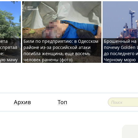
вета
Били по предприятию: в Одесском
Брошенный на 
 спрятал
районе из-за российской атаки
почему Golden 
е:
погибла женщина, еще восемь
до последнего и
ную маму
человек ранены (фото)
Черному морю
Архив
Топ