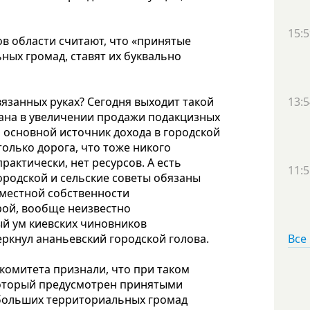
15:5
ов области считают, что «принятые
ых громад, ставят их буквально
занных руках? Сегодня выходит такой
13:5
вана в увеличении продажи подакцизных
то основной источник дохода в городской
только дорога, что тоже никого
рактически, нет ресурсов. А есть
11:5
родской и сельские советы обязаны
вместной собственности
рой, вообще неизвестно
ый ум киевских чиновников
еркнул ананьевский городской голова.
Все
комитета признали, что при таком
который предусмотрен принятыми
 больших территориальных громад