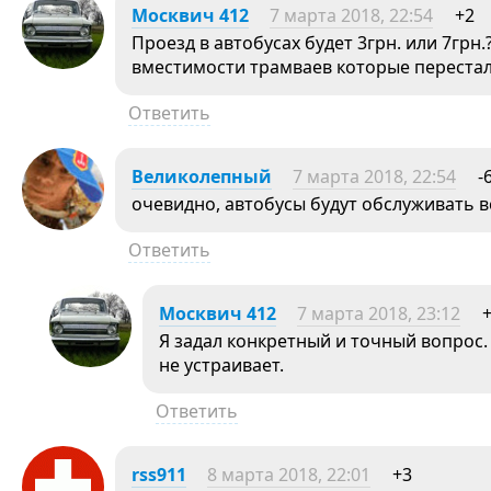
Москвич 412
7 марта 2018, 22:54
+2
Проезд в автобусах будет 3грн. или 7грн
вместимости трамваев которые переста
Ответить
Великолепный
7 марта 2018, 22:54
-
очевидно, автобусы будут обслуживать в
Ответить
Москвич 412
7 марта 2018, 23:12
Я задал конкретный и точный вопрос. 
не устраивает.
Ответить
rss911
8 марта 2018, 22:01
+3