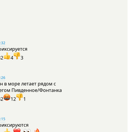
:32
фиксируется
32
4
3
:26
н в море летает рядом с
егом Пивденное/Фонтанка
32
12
1
:15
фиксируются