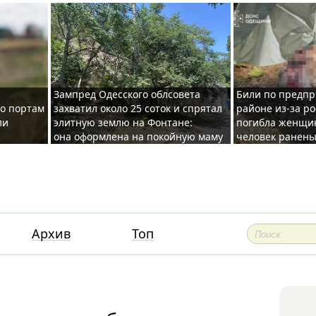
Зампред Одесского облсовета
Били по предпр
по портам
захватил около 25 соток и спрятал
районе из-за ро
ли
элитную землю на Фонтане:
погибла женщин
она оформлена на покойную маму
человек ранены
Архив
Топ