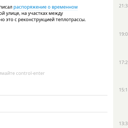
21:3
дписал
распоряжение о временном
й улице, на участках между
о это с реконструкцией теплотрассы.
19:0
17:2
майте control-enter
15:1
13:3