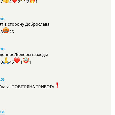
47
4
2
2
1
:06
ят в сторону Доброслава
63
25
:00
денное/Беляры шахеды
50
45
1
1
:59
Увага. ПОВІТРЯНА ТРИВОГА
1
:36