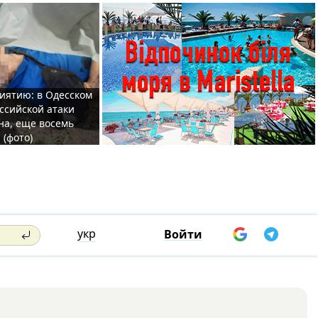
иятию: в Одесском
ссийской атаки
а, еще восемь
 (фото)
укр
Войти