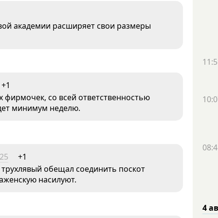
вой академии расширяет свои размеры
11:5
+1
х фирмочек, со всей ответственностью
10:0
дет минимум неделю.
08:4
:25
+1
а трухлявый обещал соединить поскот
раженскую насилуют.
4 а