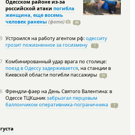
Одесском районе из-за
российской атаки
погибла
женщина, еще восемь
человек ранены
(фото)
43
9
Устроился на работу агентом рф:
одесситу
грозит пожизненное за госизмену
7
7
Комбинированный удар врага по столице:
поезд в Одессу задерживается
, на станции в
Киевской области погибли
пассажиры
56
6
Френдли-фаер на День Святого Валентина: в
Одессе ТЦКшник
забрызгал перцовым
баллончиком оперативника-пограничника
7
вгуста