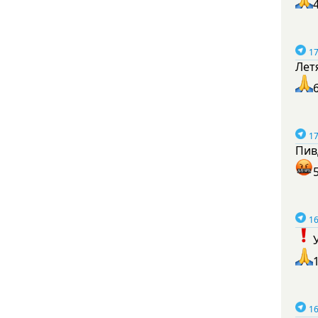
17
Лет
17
Пив
16
16