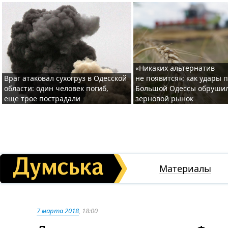
«Никаких альтернатив
Враг атаковал сухогруз в Одесской
не появится»: как удары 
области: один человек погиб,
Большой Одессы обруши
еще трое пострадали
зерновой рынок
Материалы
7 марта 2018
, 18:00