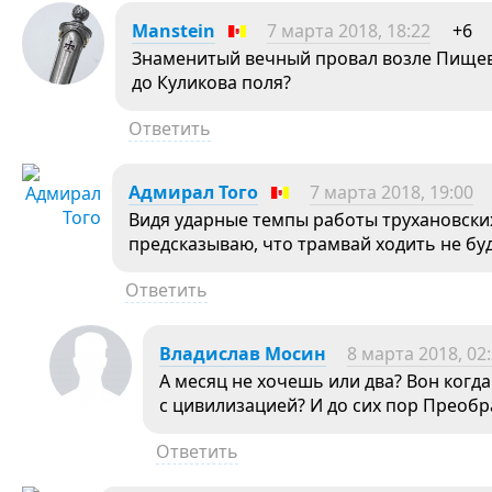
Manstein
7 марта 2018, 18:22
+6
Знаменитый вечный провал возле Пище
до Куликова поля?
Ответить
Адмирал Того
7 марта 2018, 19:00
Видя ударные темпы работы трухановски
предсказываю, что трамвай ходить не бу
Ответить
Владислав Мосин
8 марта 2018, 02
А месяц не хочешь или два? Вон когд
с цивилизацией? И до сих пор Преоб
Ответить