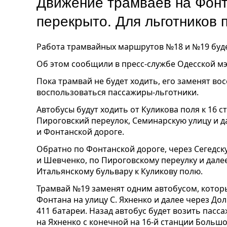
Движение трамваев на Фонт
перекрыто. Для льготников 
Работа трамвайных маршрутов №18 и №19 будет
Об этом сообщили в пресс-службе Одесской м
Пока трамвай не будет ходить, его заменят во
воспользоваться пассажиры-льготники.
Автобусы будут ходить от Куликова поля к 16 
Пироговский переулок, Семинарскую улицу и д
и Фонтанской дороге.
Обратно по Фонтанской дороге, через Сегедск
и Шевченко, по Пироговскому переулку и дале
Итальянскому бульвару к Куликову полю.
Трамвай №19 заменят одним автобусом, которы
Фонтана на улицу С. Яхненко и далее через До
411 батареи. Назад автобус будет возить пасс
на Яхненко с конечной на 16-й станции Больш