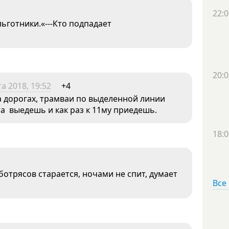
22:0
ьготники.«---Кто подпадает
20:0
а 2018, 19:52
+4
а дорогах, трамваи по выделенной линии
та выедешь и как раз к 11му приедешь.
18:0
оботрясов старается, ночами не спит, думает
Все