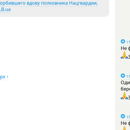
корбившего вдову полковника Нацгвардии,
LB.ua
17
Не 
рх ↑
17
Оди
бер
17
Не 