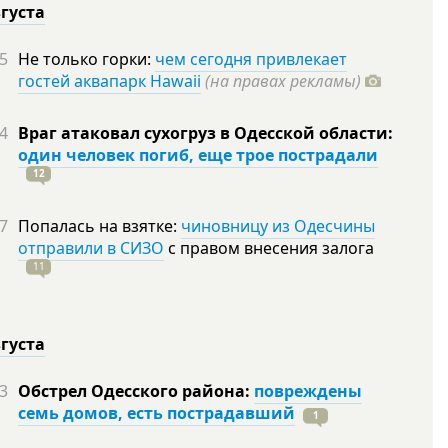
вгуста
5
Не только горки:
чем сегодня привлекает
гостей аквапарк Hawaii
(на правах рекламы)
4
Враг атаковал сухогруз в Одесской области:
один человек погиб, еще трое пострадали
12
7
Попалась на взятке:
чиновницу из Одесчины
отправили в СИЗО
с правом внесения залога
11
вгуста
3
Обстрел Одесского района:
повреждены
семь домов, есть пострадавший
1