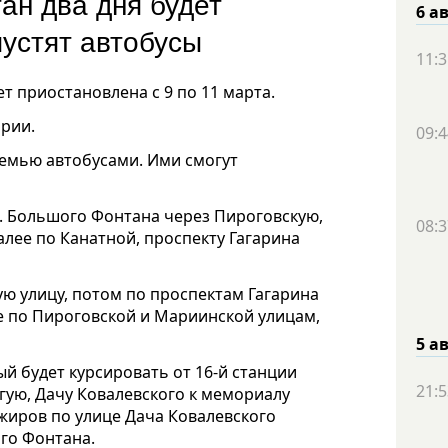
ан два дня будет
6 а
пустят автобусы
11:3
 приостановлена с 9 по 11 марта.
эрии.
09:4
семью автобусами. Ими смогут
ст. Большого Фонтана через Пироговскую,
08:3
алее по Канатной, проспекту Гагарина
ую улицу, потом по проспектам Гагарина
е по Пироговской и Мариинской улицам,
5 а
й будет курсировать от 16-й станции
21:5
лгую, Дачу Ковалевского к мемориалу
ажиров по улице Дача Ковалевского
ого Фонтана.