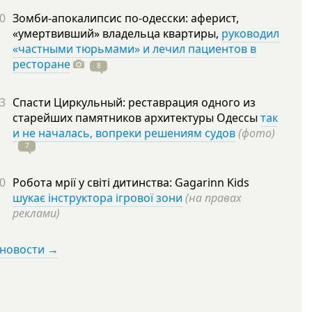
0
Зомби-апокалипсис по-одесски: аферист,
«умертвивший» владельца квартиры,
руководил
«частными тюрьмами» и лечил пациентов в
ресторане
8
3
Спасти Циркульный: реставрация одного из
старейших памятников архитектуры Одессы
так
и не началась, вопреки решениям судов
(фото)
7
0
Робота мрії у світі дитинства: Gagarinn Kids
шукає інструктора ігрової зони
(на правах
реклами)
 новости →