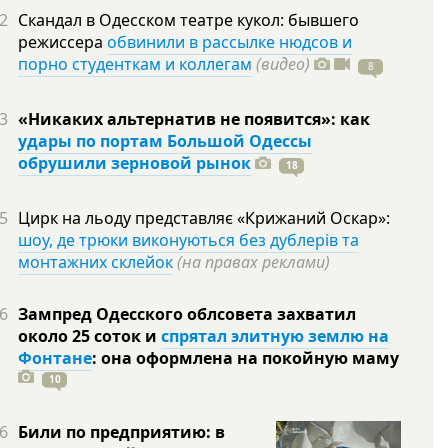
2
Скандал в Одесском театре кукол: бывшего
режиссера
обвинили в рассылке нюдсов и
порно студенткам и коллегам
(видео)
8
3
«Никаких альтернатив не появится»: как
удары по портам Большой Одессы
обрушили зерновой рынок
18
5
Цирк на льоду представляє «Крижаний Оскар»:
шоу, де трюки виконуються без дублерів та
монтажних склейок
(на правах реклами)
6
Зампред Одесского облсовета захватил
около 25 соток и
спрятал элитную землю на
Фонтане
: она оформлена на покойную
маму
10
6
Били по предприятию: в