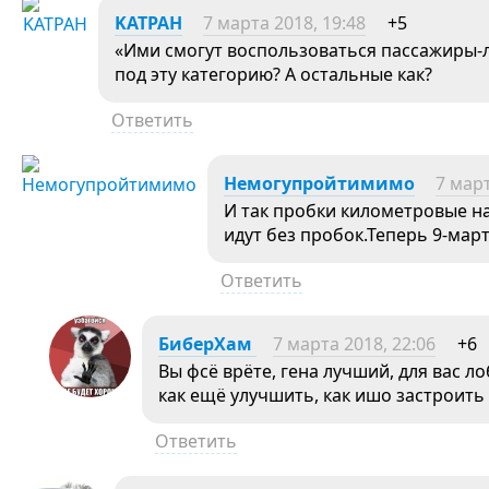
KATPAH
7 марта 2018, 19:48
+5
«Ими смогут воспользоваться пассажиры-л
под эту категорию? А остальные как?
Ответить
Немогупройтимимо
7 март
И так пробки километровые н
идут без пробок.Теперь 9-мар
Ответить
БиберХам
7 марта 2018, 22:06
+6
Вы фсё врёте, гена лучший, для вас л
как ещё улучшить, как ишо застроить
Ответить